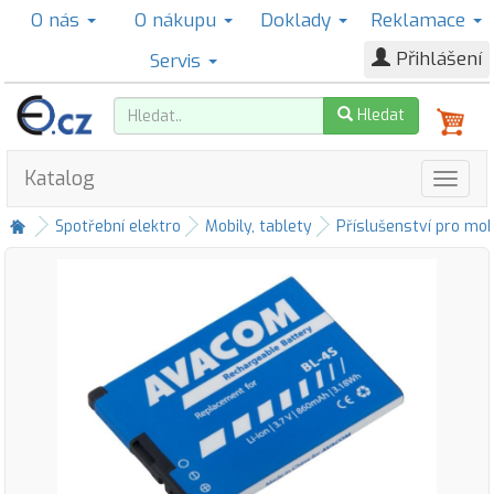
O nás
O nákupu
Doklady
Reklamace
Přihlášení
Servis
Hledat
Katalog
Spotřební elektro
Mobily, tablety
Příslušenství pro mob