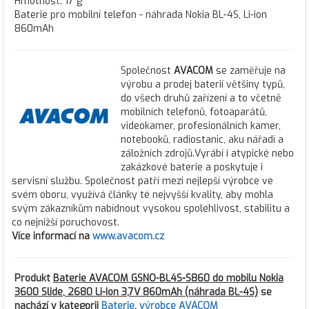
Hmotnost: 17 g
Baterie pro mobilní telefon - náhrada Nokia BL-4S, Li-ion
860mAh
Společnost
AVACOM
se zaměřuje na
výrobu a prodej baterií většiny typů,
do všech druhů zařízení a to včetně
mobilních telefonů, fotoaparátů,
videokamer, profesionálních kamer,
notebooků, radiostanic, aku nářadí a
záložních zdrojů.Vyrábí i atypické nebo
zakázkové baterie a poskytuje i
servisní službu. Společnost patří mezi nejlepší výrobce ve
svém oboru, využívá články té nejvyšší kvality, aby mohla
svým zákazníkům nabídnout vysokou spolehlivost, stabilitu a
co nejnižší poruchovost.
Více informací na
www.avacom.cz
Produkt
Baterie AVACOM GSNO-BL4S-S860 do mobilu Nokia
3600 Slide, 2680 Li-Ion 3,7V 860mAh (náhrada BL-4S)
se
nachází v kategorii
Baterie
,
výrobce AVACOM