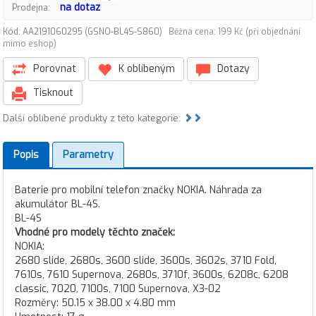
na dotaz
Prodejna:
Kód: AA2191060295 (GSNO-BL4S-S860)
Běžná cena: 199 Kč (při objednání
mimo eshop)
Porovnat
K oblíbeným
Dotazy
Tisknout
Další oblíbené produkty z této kategorie:
Popis
Parametry
Baterie pro mobilní telefon značky NOKIA. Náhrada za
akumulátor BL-4S.
BL-4S
Vhodné pro modely těchto značek:
NOKIA:
2680 slide, 2680s, 3600 slide, 3600s, 3602s, 3710 Fold,
7610s, 7610 Supernova, 2680s, 3710f, 3600s, 6208c, 6208
classic, 7020, 7100s, 7100 Supernova, X3-02
Rozměry: 50.15 x 38.00 x 4.80 mm