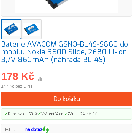
Baterie AVACOM GSNO-BL4S-S860 do
mobilu Nokia 3600 Slide, 2680 Li-Ion
3,7V 860mAh (náhrada BL-4S)
178 Kč
147 Kč bez DPH
Do košíku
✓
✓
✓
Doprava od 63 Kč
Vrácení 14 dní
Záruka 24 měsíců
na dotaz
Eshop: