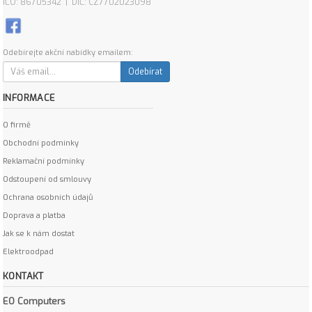
IČO: 86705342 | DIČ: CZ7702023098
Odebírejte akční nabídky emailem:
Odebírat
INFORMACE
O firmě
Obchodní podmínky
Reklamační podmínky
Odstoupení od smlouvy
Ochrana osobních údajů
Doprava a platba
Jak se k nám dostat
Elektroodpad
KONTAKT
EO Computers