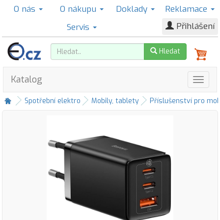
O nás
O nákupu
Doklady
Reklamace
Přihlášení
Servis
Hledat
Katalog
Spotřební elektro
Mobily, tablety
Příslušenství pro mob