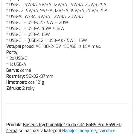
* USB-C1: 5V/3A, 9V/3A, 12V/3A, 15V/3A, 20V/3,25A
* USB-C2: 5V/3A, 9V/3A, 12V/3A, 15V/3A, 20V/3,25A
* USB-A: 5V/3A, 9V/3A, 12V/3A, 20V/3A
* USB-C1 + USB-C2: 45W + 20W
* USB-C1 + USB-A: 45W + 18W
* USB-C1 + USB-A: 15W
* USB-C1 + (USB-C2 + USB-A): 45W + 15W
Vstupní proud:
AC 100-240V ~50/60Hz 1,5A max.
Porty:
* 2x USB-C
* 1x USB-A
Barva:
černá
Rozměry:
98x32x37mm
Hmotnost:
cca 121g
Záruka:
2 roky
Produkt
Baseus Rychlonabíječka do sítě GaN5 Pro 65W EU
černá
se nachází v kategorii
Napájecí adaptéry
,
výrobce