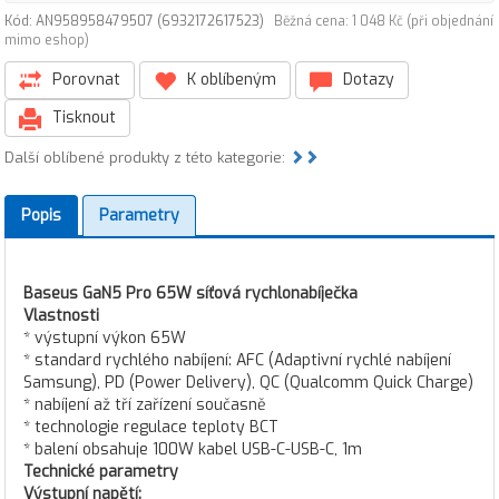
Kód: AN958958479507 (6932172617523)
Běžná cena: 1 048 Kč (při objednání
mimo eshop)
Porovnat
K oblíbeným
Dotazy
Tisknout
Další oblíbené produkty z této kategorie:
Popis
Parametry
Baseus GaN5 Pro 65W síťová rychlonabíječka
Vlastnosti
* výstupní výkon 65W
* standard rychlého nabíjení: AFC (Adaptivní rychlé nabíjení
Samsung), PD (Power Delivery), QC (Qualcomm Quick Charge)
* nabíjení až tří zařízení současně
* technologie regulace teploty BCT
* balení obsahuje 100W kabel USB-C-USB-C, 1m
Technické parametry
Výstupní napětí: