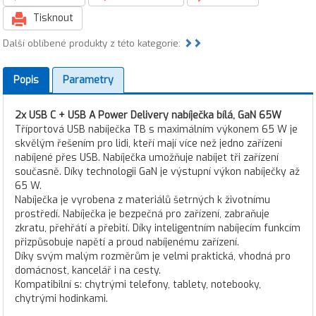
Tisknout
Další oblíbené produkty z této kategorie:
Popis
Parametry
2x USB C + USB A Power Delivery nabíječka bílá, GaN 65W
Tříportová USB nabíječka TB s maximálním výkonem 65 W je
skvělým řešením pro lidi, kteří mají více než jedno zařízení
nabíjené přes USB. Nabíječka umožňuje nabíjet tři zařízení
současně. Díky technologii GaN je výstupní výkon nabíječky až
65 W.
Nabíječka je vyrobena z materiálů šetrných k životnímu
prostředí. Nabíječka je bezpečná pro zařízení, zabraňuje
zkratu, přehřátí a přebití. Díky inteligentním nabíjecím funkcím
přizpůsobuje napětí a proud nabíjenému zařízení.
Díky svým malým rozměrům je velmi praktická, vhodná pro
domácnost, kancelář i na cesty.
Kompatibilní s: chytrými telefony, tablety, notebooky,
chytrými hodinkami.