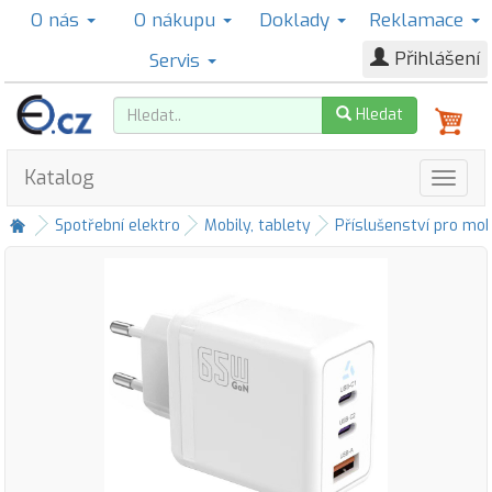
O nás
O nákupu
Doklady
Reklamace
Přihlášení
Servis
Hledat
Katalog
Spotřební elektro
Mobily, tablety
Příslušenství pro mob