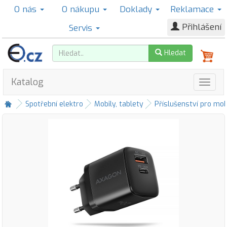
O nás
O nákupu
Doklady
Reklamace
Přihlášení
Servis
Hledat
Katalog
Spotřební elektro
Mobily, tablety
Příslušenství pro mob