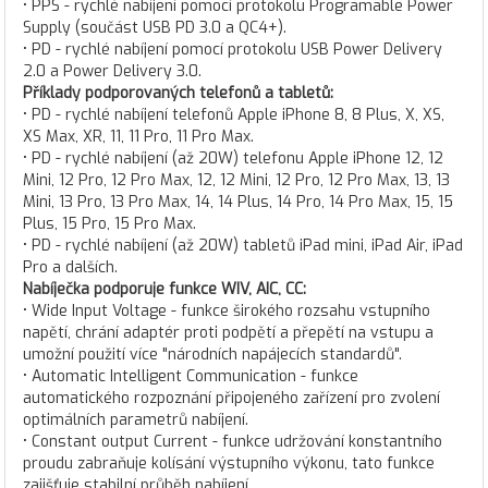
• PPS - rychlé nabíjení pomocí protokolu Programable Power
Supply (součást USB PD 3.0 a QC4+).
• PD - rychlé nabíjení pomocí protokolu USB Power Delivery
2.0 a Power Delivery 3.0.
Příklady podporovaných telefonů a tabletů:
• PD - rychlé nabíjení telefonů Apple iPhone 8, 8 Plus, X, XS,
XS Max, XR, 11, 11 Pro, 11 Pro Max.
• PD - rychlé nabíjení (až 20W) telefonu Apple iPhone 12, 12
Mini, 12 Pro, 12 Pro Max, 12, 12 Mini, 12 Pro, 12 Pro Max, 13, 13
Mini, 13 Pro, 13 Pro Max, 14, 14 Plus, 14 Pro, 14 Pro Max, 15, 15
Plus, 15 Pro, 15 Pro Max.
• PD - rychlé nabíjení (až 20W) tabletů iPad mini, iPad Air, iPad
Pro a dalších.
Nabíječka podporuje funkce WIV, AIC, CC:
• Wide Input Voltage - funkce širokého rozsahu vstupního
napětí, chrání adaptér proti podpětí a přepětí na vstupu a
umožní použití více "národních napájecích standardů".
• Automatic Intelligent Communication - funkce
automatického rozpoznání připojeného zařízení pro zvolení
optimálních parametrů nabíjení.
• Constant output Current - funkce udržování konstantního
proudu zabraňuje kolísání výstupního výkonu, tato funkce
zajišťuje stabilní průběh nabíjení.