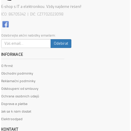
E-shop s IT a elektronikou. Vždy najdeme řešení!
IČO: 86705342 | DIČ: CZ7702023098
Odebírejte akční nabídky emailem:
Odebírat
INFORMACE
O firmě
Obchodní podmínky
Reklamační podmínky
Odstoupení od smlouvy
Ochrana osobních údajů
Doprava a platba
Jak se k nám dostat
Elektroodpad
KONTAKT