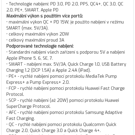
• Technologie nabíjení: PD 3.0, PD 2.0, PPS, QC4+, QC 3.0, QC
2.0, PE+, SMART, Apple PD
Maximální výkon s použitím více portů:
• maximální výkon QC + PD 15W, je použito nabíjení v režimu
SMART (max. 5V/3A).
• celkový maximální výkon 20W
• celkový maximální proud 3A
Podporované technologie nabíjení:
• Standardní nabíjení všech zařízení s podporou 5V a nabíjení
Apple iPhone 5, 6, SE, 7.
• SMART - nabíjení max. 5V/3A, Quick Charge 1.0, USB Battery
Charging 1.2 (DCP 1.5A) a Apple 2.4A (iPad).
• PE+ - rychlé nabíjení pomocí protokolu MediaTek Pump
Express+ a Pump Express+ 2.0.
• FCP - rychlé nabíjení pomocí protokolu Huawei Fast Charge
Protocol.
• SCP - rychlé nabíjení (až 20W) pomocí protokolu Huawei
SuperCharge Protocol.
• AFC - rychlé nabíjení pomocí protokolu Samsung Adaptive
Fast Charging.
• QC - rychlé nabíjení pomocí protokolu Qualcomm Quick
Charge 2.0, Quick Charge 3.0 a Quick Charge 4+.