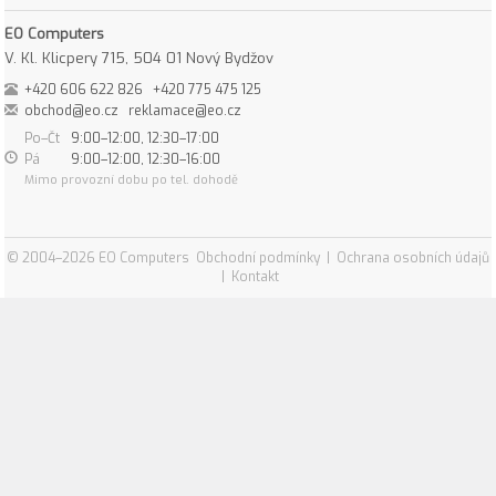
EO Computers
V. Kl. Klicpery 715, 504 01 Nový Bydžov
+420 606 622 826
+420 775 475 125
obchod@eo.cz
reklamace@eo.cz
Po–Čt
9:00–12:00, 12:30–17:00
Pá
9:00–12:00, 12:30–16:00
Mimo provozní dobu po tel. dohodě
© 2004–2026 EO Computers
Obchodní podmínky
|
Ochrana osobních údajů
|
Kontakt