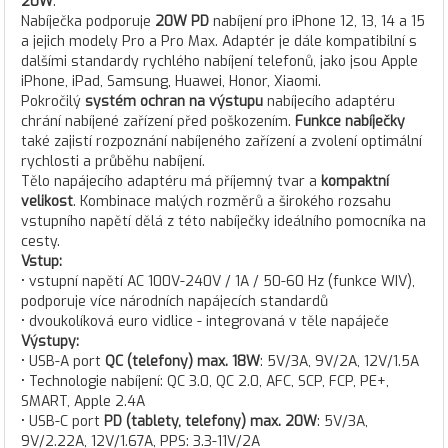
20W
.
Nabíječka podporuje
20W PD
nabíjení pro iPhone 12, 13, 14 a 15
a jejich modely Pro a Pro Max. Adaptér je dále kompatibilní s
dalšími standardy rychlého nabíjení telefonů, jako jsou Apple
iPhone, iPad, Samsung, Huawei, Honor, Xiaomi.
Pokročilý
systém ochran na výstupu
nabíjecího adaptéru
chrání nabíjené zařízení před poškozením.
Funkce nabíječky
také zajistí rozpoznání nabíjeného zařízení a zvolení optimální
rychlosti a průběhu nabíjení.
Tělo napájecího adaptéru má příjemný tvar a
kompaktní
velikost
. Kombinace malých rozměrů a širokého rozsahu
vstupního napětí dělá z této nabíječky ideálního pomocníka na
cesty.
Vstup:
• vstupní napětí AC 100V-240V / 1A / 50-60 Hz (funkce WIV),
podporuje více národních napájecích standardů
• dvoukolíková euro vidlice - integrovaná v těle napáječe
Výstupy:
• USB-A port
QC (telefony) max. 18W
: 5V/3A, 9V/2A, 12V/1.5A
• Technologie nabíjení: QC 3.0, QC 2.0, AFC, SCP, FCP, PE+,
SMART, Apple 2.4A
• USB-C port
PD (tablety, telefony) max. 20W
: 5V/3A,
9V/2.22A, 12V/1.67A, PPS: 3.3-11V/2A