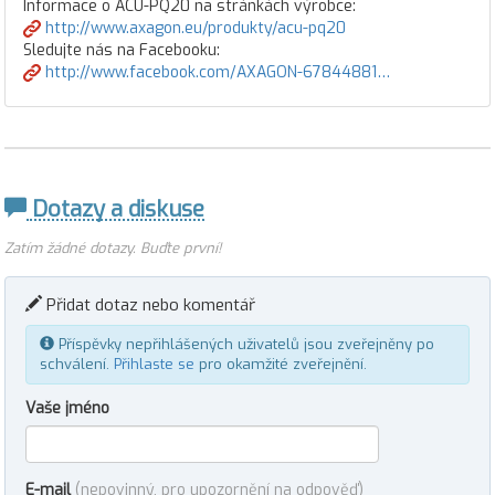
Informace o ACU-PQ20 na stránkách výrobce:
http://www.axagon.eu/produkty/acu-pq20
Sledujte nás na Facebooku:
http://www.facebook.com/AXAGON-67844881…
Dotazy a diskuse
Zatím žádné dotazy. Buďte první!
Přidat dotaz nebo komentář
Příspěvky nepřihlášených uživatelů jsou zveřejněny po
schválení.
Přihlaste se
pro okamžité zveřejnění.
Vaše jméno
E-mail
(nepovinný, pro upozornění na odpověď)