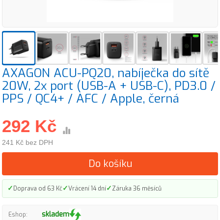
AXAGON ACU-PQ20, nabíječka do sítě
20W, 2x port (USB-A + USB-C), PD3.0 /
PPS / QC4+ / AFC / Apple, černá
292 Kč
241 Kč bez DPH
Do košíku
✓
✓
✓
Doprava od 63 Kč
Vrácení 14 dní
Záruka 36 měsíců
skladem
Eshop: