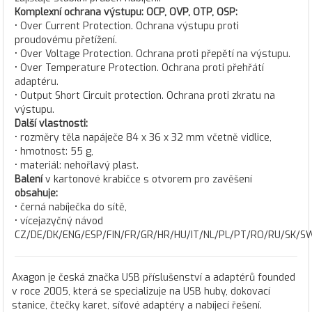
Komplexní ochrana výstupu: OCP, OVP, OTP, OSP:
• Over Current Protection. Ochrana výstupu proti
proudovému přetížení.
• Over Voltage Protection. Ochrana proti přepětí na výstupu.
• Over Temperature Protection. Ochrana proti přehřátí
adaptéru.
• Output Short Circuit protection. Ochrana proti zkratu na
výstupu.
Další vlastnosti:
• rozměry těla napáječe 84 x 36 x 32 mm včetně vidlice,
• hmotnost: 55 g,
• materiál: nehořlavý plast.
Balení
v kartonové krabičce s otvorem pro zavěšení
obsahuje:
• černá nabíječka do sítě,
• vícejazyčný návod
CZ/DE/DK/ENG/ESP/FIN/FR/GR/HR/HU/IT/NL/PL/PT/RO/RU/SK/S
Axagon je česká značka USB příslušenství a adaptérů founded
v roce 2005, která se specializuje na USB huby, dokovací
stanice, čtečky karet, síťové adaptéry a nabíjecí řešení.