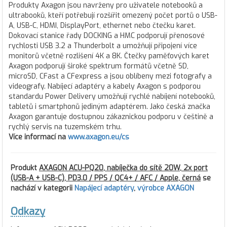
Produkty Axagon jsou navrženy pro uživatele notebooků a
ultrabooků, kteří potřebují rozšířit omezený počet portů o USB-
A, USB-C, HDMI, DisplayPort, ethernet nebo čtečku karet.
Dokovací stanice řady DOCKING a HMC podporují přenosové
rychlosti USB 3.2 a Thunderbolt a umožňují připojení více
monitorů včetně rozlišení 4K a 8K. Čtečky paměťových karet
Axagon podporují široké spektrum formátů včetně SD,
microSD, CFast a CFexpress a jsou oblíbeny mezi fotografy a
videografy. Nabíjecí adaptéry a kabely Axagon s podporou
standardu Power Delivery umožňují rychlé nabíjení notebooků,
tabletů i smartphonů jediným adaptérem. Jako česká značka
Axagon garantuje dostupnou zákaznickou podporu v češtině a
rychlý servis na tuzemském trhu.
Více informací na
www.axagon.eu/cs
Produkt
AXAGON ACU-PQ20, nabíječka do sítě 20W, 2x port
(USB-A + USB-C), PD3.0 / PPS / QC4+ / AFC / Apple, černá
se
nachází v kategorii
Napájecí adaptéry
,
výrobce AXAGON
Odkazy