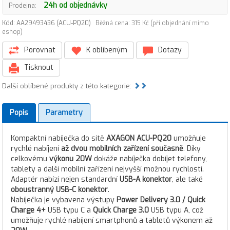
24h od objednávky
Prodejna:
Kód: AA29493436 (ACU-PQ20)
Běžná cena: 315 Kč (při objednání mimo
eshop)
Porovnat
K oblíbeným
Dotazy
Tisknout
Další oblíbené produkty z této kategorie:
Popis
Parametry
Kompaktní nabíječka do sítě
AXAGON ACU-PQ20
umožňuje
rychlé nabíjení
až dvou mobilních zařízení současně
. Díky
celkovému
výkonu 20W
dokáže nabíječka dobíjet telefony,
tablety a další mobilní zařízení nejvyšší možnou rychlostí.
Adaptér nabízí nejen standardní
USB-A konektor
, ale také
oboustranný USB-C konektor
.
Nabíječka je vybavena výstupy
Power Delivery 3.0 / Quick
Charge 4+
USB typu C a
Quick Charge 3.0
USB typu A, což
umožňuje rychlé nabíjení smartphonů a tabletů výkonem až