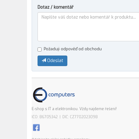
Dotaz / komentář
Požaduji odpověď od obchodu
Odeslat
E-shop s IT a elektronikou. Vždy najdeme řešení!
IČO: 86705342 | DIČ: CZ7702023098