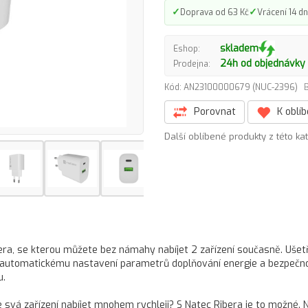
✓
✓
Doprava od 63 Kč
Vrácení 14 dn
skladem
Eshop:
24h od objednávky
Prodejna:
Kód: AN23100000679 (NUC-2396)
B
Porovnat
K oblí
Další oblíbené produkty z této ka
bera, se kterou můžete bez námahy nabíjet 2 zařízení současně. Ušet
ní, automatickému nastavení parametrů doplňování energie a bezpeč
u.
svá zařízení nabíjet mnohem rychleji? S Natec Ribera je to možné. N