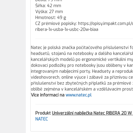
Šířka: 42 mm
Výška: 27 mm
Hmotnost: 49 g
CZ prémiové popisky: https://opisy.impakt.com.
ribera-1x-usba-1x-usbc-20w-biaa
Natec je polská značka počítačového příslušenství fo
headsetů, stojanů na notebooky a dalšího kancelářs
kancelářských modelů po ergonomické vertikální myši
dokovací podložky pro notebooky jsou oblíbeny v 
integrovaným nabíjecími porty. Headsety a reprodukt
videohovorech, online výuce i zábavě za příznivou cen
příslušenství bez zbytečných příplatků za prémiové
oblibě zejména v kancelářském a vzdělávacím prost
Více informací na
www.natec.pl
Produkt
Univerzální nabíječka Natec RIBERA 20 W 
NATEC