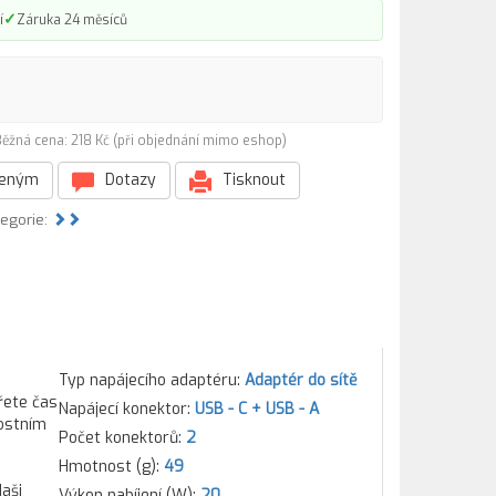
✓
í
Záruka 24 měsíců
ěžná cena: 218 Kč (při objednání mimo eshop)
beným
Dotazy
Tisknout
tegorie:
Typ napájecího adaptéru:
Adaptér do sítě
řete čas
Napájecí konektor:
USB - C + USB - A
nostním
Počet konektorů:
2
Hmotnost (g):
49
aši
Výkon nabíjení (W):
20