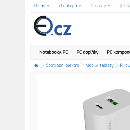
O nás
O nákupu
Doklady
Rekl
Notebooky, PC
PC doplňky
PC kompon
Spotřební elektro
Mobily, tablety
Přísl