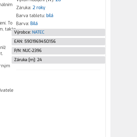
imálním
Záruka:
2 roky
Barva tabletu:
bílá
ení. To
Barva:
Bílá
m, takže
Výrobce:
NATEC
EAN:
5901969450156
niž
P/N:
NUC-2396
t.
Záruka [m]:
24
ěrným
ivatele