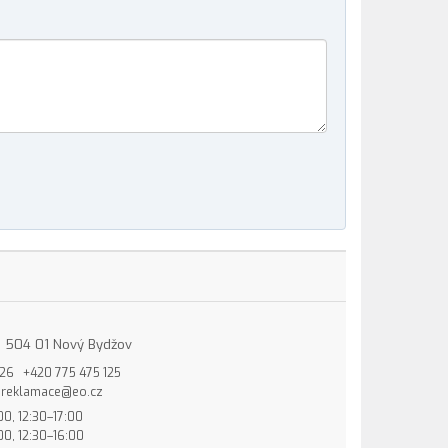
15, 504 01 Nový Bydžov
826
+420 775 475 125
reklamace@eo.cz
00, 12:30–17:00
00, 12:30–16:00