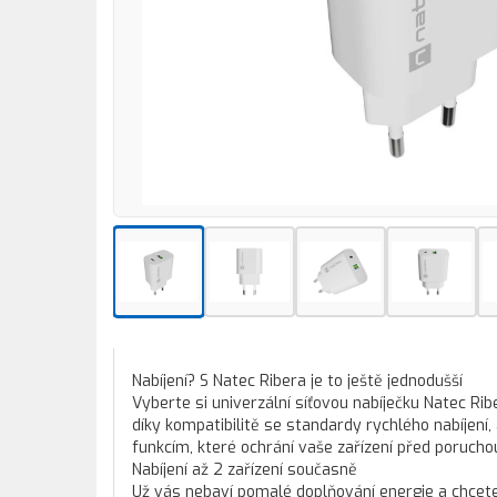
Nabíjení? S Natec Ribera je to ještě jednodušší
Vyberte si univerzální síťovou nabíječku Natec Ri
díky kompatibilitě se standardy rychlého nabíje
funkcím, které ochrání vaše zařízení před porucho
Nabíjení až 2 zařízení současně
Už vás nebaví pomalé doplňování energie a chcete 