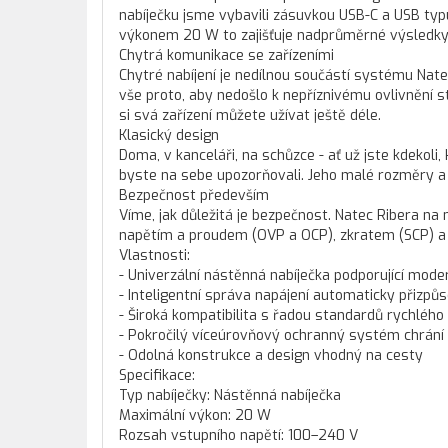
nabíječku jsme vybavili zásuvkou USB-C a USB typ
výkonem 20 W to zajišťuje nadprůměrné výsledky 
Chytrá komunikace se zařízeními
Chytré nabíjení je nedílnou součástí systému Nate
vše proto, aby nedošlo k nepříznivému ovlivnění 
si svá zařízení můžete užívat ještě déle.
Klasický design
Doma, v kanceláři, na schůzce - ať už jste kdekoli,
byste na sebe upozorňovali. Jeho malé rozměry a 
Bezpečnost především
Víme, jak důležitá je bezpečnost. Natec Ribera 
napětím a proudem (OVP a OCP), zkratem (SCP) a 
Vlastnosti:
- Univerzální nástěnná nabíječka podporující moder
- Inteligentní správa napájení automaticky přizpůs
- Široká kompatibilita s řadou standardů rychlého 
- Pokročilý víceúrovňový ochranný systém chrání
- Odolná konstrukce a design vhodný na cesty
Specifikace:
Typ nabíječky: Nástěnná nabíječka
Maximální výkon: 20 W
Rozsah vstupního napětí: 100–240 V