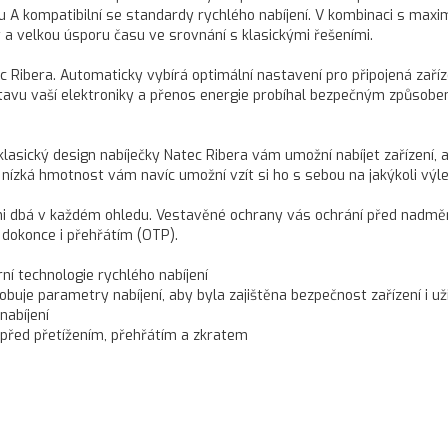
u A kompatibilní se standardy rychlého nabíjení. V kombinaci s max
a velkou úsporu času ve srovnání s klasickými řešeními.
c Ribera. Automaticky vybírá optimální nastavení pro připojená zaříz
stavu vaší elektroniky a přenos energie probíhal bezpečným způsobe
 klasický design nabíječky Natec Ribera vám umožní nabíjet zařízení, a
nízká hmotnost vám navíc umožní vzít si ho s sebou na jakýkoli výle
na ni dbá v každém ohledu. Vestavěné ochrany vás ochrání před nadm
dokonce i přehřátím (OTP).
ní technologie rychlého nabíjení
obuje parametry nabíjení, aby byla zajištěna bezpečnost zařízení i už
nabíjení
 před přetížením, přehřátím a zkratem