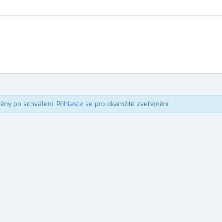
něny po schválení.
Přihlaste se
pro okamžité zveřejnění.