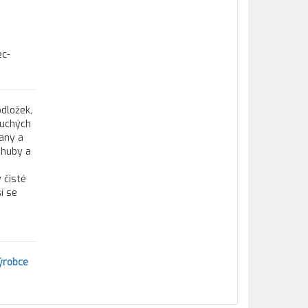
ec-
odložek,
duchých
jany a
 huby a
 čisté
í se
ýrobce