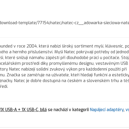
pl/download-template/77154/natec/natec-cz__adowarka-sieciowa-nat
unded v roce 2004, která nabízí široký sortiment myší, klávesnic, p
kého a herního příslušenství. Myši Natec pokrývají potřeby od jedno
, které snižují námahu zápěstí při dlouhodobé práci u počítače. Sto
kancelářském prostředí díky promyšlenému designu, vestavěným USB
ory Natec nabízejí solidní zvukový výkon pro každodenní použití při
u. Značka se zaměřuje na uživatele, kteří hledají funkční a esteticky
 značky. Natec je dobře dostupná na českém a slovenském trhu a těš
ředí.
1X USB-A + 1X USB-C, bílá
se nachází v kategorii
Napájecí adaptéry
,
v