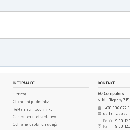
INFORMACE
KONTAKT
EO Computers
O firmě
V. Kl. Klicpery 7
Obchodní podmínky
+420 606 622 
Reklamační podmínky
obchod@eo.cz
Odstoupení od smlouvy
Po–Čt
9:00–12:
Ochrana osobních údajů
Pá
9:00–12: