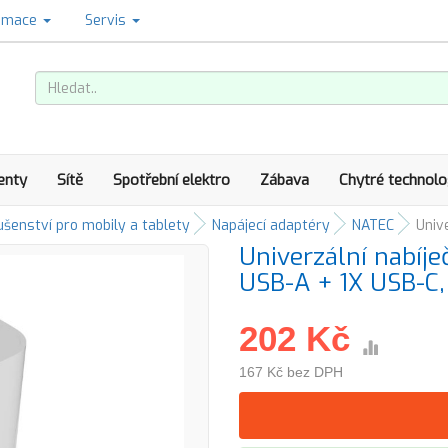
amace
Servis
enty
Sítě
Spotřební elektro
Zábava
Chytré technolo
ušenství pro mobily a tablety
Napájecí adaptéry
NATEC
Univ
Univerzální nabíj
USB-A + 1X USB-C, 
202 Kč
167 Kč bez DPH