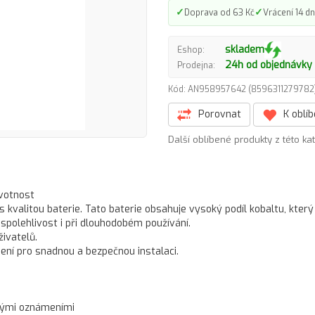
✓
✓
Doprava od 63 Kč
Vrácení 14 dn
skladem
Eshop:
24h od objednávky
Prodejna:
Kód: AN958957642 (859631127978
Porovnat
K oblí
Další oblíbené produkty z této ka
ivotnost
s kvalitou baterie. Tato baterie obsahuje vysoký podíl kobaltu, který
a spolehlivost i při dlouhodobém používání.
ivatelů.
epení pro snadnou a bezpečnou instalaci.
ovými oznámeními