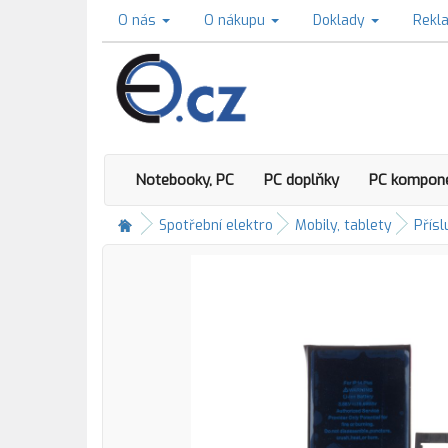
O nás
O nákupu
Doklady
Rekl
Notebooky, PC
PC doplňky
PC kompon
Spotřební elektro
Mobily, tablety
Přísl