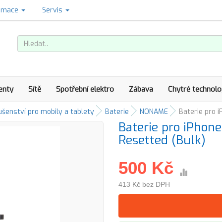
amace
Servis
enty
Sítě
Spotřební elektro
Zábava
Chytré technolo
ušenství pro mobily a tablety
Baterie
NONAME
Baterie pro 
Baterie pro iPhon
Resetted (Bulk)
500 Kč
413 Kč bez DPH