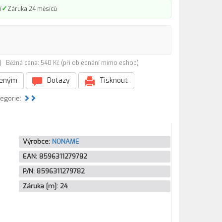
✓
í
Záruka 24 měsíců
2)
Běžná cena: 540 Kč (při objednání mimo eshop)
beným
Dotazy
Tisknout
tegorie:
Výrobce:
NONAME
EAN:
8596311279782
P/N:
8596311279782
Záruka [m]:
24