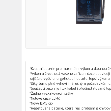
*Kvalitní baterie pro maximální výkon a dlouhou ž
*Výkon a životnost vašeho zařízení úzce souvisejí 
zajišťuje vyšší energetickou hustotu, lepší výkon 
*Díky tomu plně vyhoví i náročným požadavkům už
*Součástí balení je flex kabel i předinstalované l
*Žádné vyskakovací hlášky
*Nulové časy cyklů
*Nový BMS čip
*Resetovaná baterie, která řeší problém s chyb