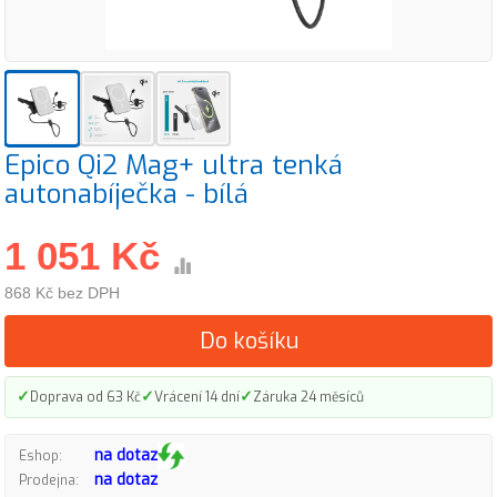
Epico Qi2 Mag+ ultra tenká
autonabíječka - bílá
1 051 Kč
868 Kč bez DPH
Do košíku
✓
✓
✓
Doprava od 63 Kč
Vrácení 14 dní
Záruka 24 měsíců
na dotaz
Eshop:
na dotaz
Prodejna: