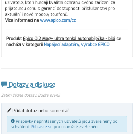
uživatele, kteří hledají kvalitní ochranu svého zařízení za
přijatelnou cenu s garancí dostupnosti příslušenství pro
aktuální i nové modely telefonů.
Více informací na
www.epico.com/cz
Produkt
Epico Qi2 Mag+ ultra tenká autonabíječka - bílá
se
nachází v kategorii
Napájecí adaptéry
,
výrobce EPICO
Dotazy a diskuse
Zatím žádné dotazy. Buďte první!
Přidat dotaz nebo komentář
Příspěvky nepřihlášených uživatelů jsou zveřejněny po
schválení.
Přihlaste se
pro okamžité zveřejnění.