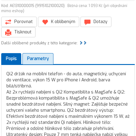
Kód: AE1310000015 (9915102100020)
Běžná cena: 1 093 Kč (při objednání
mimo eshop)
Porovnat
K oblíbeným
Dotazy
Tisknout
Další oblíbené produkty z této kategorie:
Popis
Parametry
Qi2 držák na mobilní telefon - do auta, magnetický, uchycení
do ventilace, výkon 15 W pro iPhone i Android, barva
bílá/stříbrná.
Až 2x rychlejší nabíjení s Qi2 Kompatibilita s MagSafe & Qi2:
Bezproblémová kompatibilita s MagSafe & Qi2 umožňuje
snadné bezdrátové nabíjení. Silný magnet: Zajišťuje bezpečné
uchycení vašeho smartphonu. Qi2 bezdrátový výstup:
Efektivní bezdrátové nabíjení s maximálním výkonem 15 W, až
2x rychlejší než standardní Qi nabíjení. Hliníkové tělo:
Prémiové a odolné hliníkové tělo zabraňuje přehřívání.
Ultratenký design: Pouze 7 mm tenká nabíječka nabízí velkou