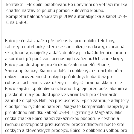
kontaktní. Flexibilní polohování: Po upevnění do větrací mřížky
snadno nastavíte polohu pomocí kulového kloubu.
Kompletní balení: Součástí je 20W autonabíječka a kabel USB-
C na USB-C.
Epico je česká značka příslušenství pro mobilní telefony,
tablety a notebooky, která se specializuje na kryty, ochranná
skla, kabely, nabíječky a další doplňky pro každodenní ochranu
a komfort při používání přenosných zařízení. Ochranné kryty
Epico jsou dostupné pro širokou škálu modelů iPhone,
Samsung Galaxy, Xiaomi a dalších oblíbených smartphonů a
nabízejí provedení od tenkých průhledných obalů až po
robustní ochranu s výztuženými rohy. Ochranná skla a fólie
Epico zajišťují spolehlivou ochranu displeje před poškrábáním a
prasknutím a jsou dostupné ve variantách pro standardní i
zahnuté displeje. Nabíjecí příslušenství Epico zahrnuje adaptéry
s podporou rychlého nabíjení, MagSafe kompatibilní nabíječky a
přehlednou nabídku kabelů USB-C, Lightning a MagSafe. Jako
česká značka Epico nabízí zákaznickou podporu v češtině a
rychlou dostupnost příslušenství prostřednictvím husté sítě
českých a slovenských prodejců. Epico je oblíbenou volbou pro