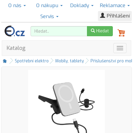
O nás
O nákupu
Doklady
Reklamace
Přihlášení
Servis
Hledat
Katalog
Spotřební elektro
Mobily, tablety
Příslušenství pro mob