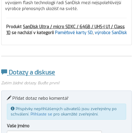
vývojem flash technologií řadí SanDisk mezi nejspolehlivější
výrobce přenosných úložišť na světě.
Produkt
SanDisk Ultra / micro SDXC / 64GB / UHS-I U1 / Class
10
se nachází v kategorii
Paměťové karty SD
,
výrobce SanDisk
Dotazy a diskuse
Zatím žádné dotazy. Buďte první!
Přidat dotaz nebo komentář
Příspěvky nepřihlášených uživatelů jsou zveřejněny po
schválení.
Přihlaste se
pro okamžité zveřejnění.
Vaše jméno