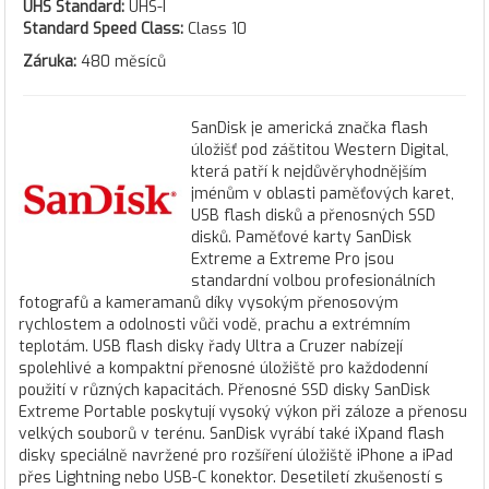
UHS Standard:
UHS-I
Standard Speed Class:
Class 10
Záruka:
480 měsíců
SanDisk je americká značka flash
úložišť pod záštitou Western Digital,
která patří k nejdůvěryhodnějším
jménům v oblasti paměťových karet,
USB flash disků a přenosných SSD
disků. Paměťové karty SanDisk
Extreme a Extreme Pro jsou
standardní volbou profesionálních
fotografů a kameramanů díky vysokým přenosovým
rychlostem a odolnosti vůči vodě, prachu a extrémním
teplotám. USB flash disky řady Ultra a Cruzer nabízejí
spolehlivé a kompaktní přenosné úložiště pro každodenní
použití v různých kapacitách. Přenosné SSD disky SanDisk
Extreme Portable poskytují vysoký výkon při záloze a přenosu
velkých souborů v terénu. SanDisk vyrábí také iXpand flash
disky speciálně navržené pro rozšíření úložiště iPhone a iPad
přes Lightning nebo USB-C konektor. Desetiletí zkušeností s