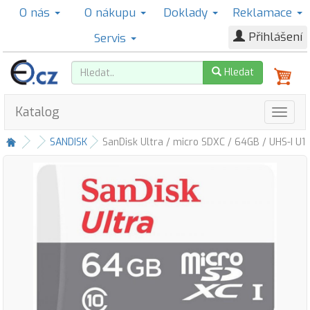
O nás
O nákupu
Doklady
Reklamace
Přihlášení
Servis
Hledat
Katalog
SANDISK
SanDisk Ultra / micro SDXC / 64GB / UHS-I U1 