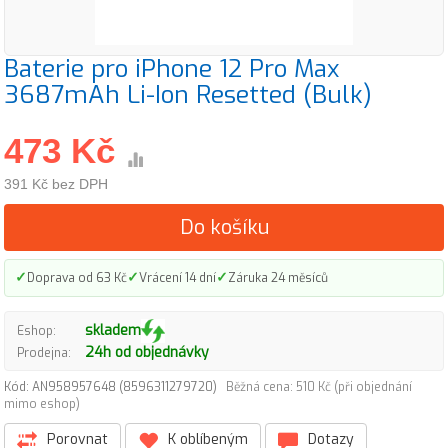
Baterie pro iPhone 12 Pro Max
3687mAh Li-Ion Resetted (Bulk)
473 Kč
391 Kč bez DPH
Do košíku
✓
✓
✓
Doprava od 63 Kč
Vrácení 14 dní
Záruka 24 měsíců
skladem
Eshop:
24h od objednávky
Prodejna:
Kód: AN958957648 (8596311279720)
Běžná cena: 510 Kč (při objednání
mimo eshop)
Porovnat
K oblíbeným
Dotazy