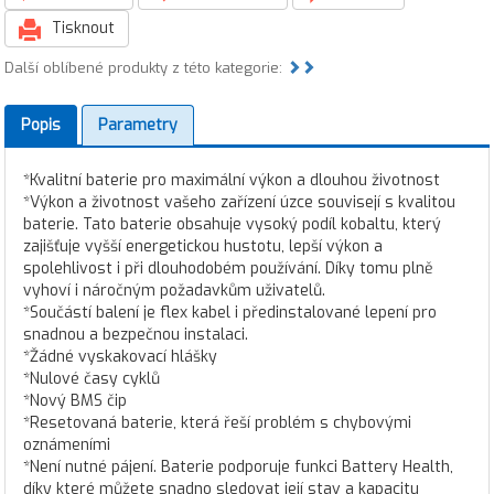
Tisknout
Další oblíbené produkty z této kategorie:
Popis
Parametry
*Kvalitní baterie pro maximální výkon a dlouhou životnost
*Výkon a životnost vašeho zařízení úzce souvisejí s kvalitou
baterie. Tato baterie obsahuje vysoký podíl kobaltu, který
zajišťuje vyšší energetickou hustotu, lepší výkon a
spolehlivost i při dlouhodobém používání. Díky tomu plně
vyhoví i náročným požadavkům uživatelů.
*Součástí balení je flex kabel i předinstalované lepení pro
snadnou a bezpečnou instalaci.
*Žádné vyskakovací hlášky
*Nulové časy cyklů
*Nový BMS čip
*Resetovaná baterie, která řeší problém s chybovými
oznámeními
*Není nutné pájení. Baterie podporuje funkci Battery Health,
díky které můžete snadno sledovat její stav a kapacitu