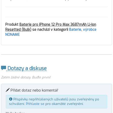
Produkt
Baterie pro iPhone 12 Pro Max 3687mAh Li-Ion
Resetted (Bulk)
se nachází v kategorii
Baterie
,
výrobce
NONAME
Dotazy a diskuse
Zatím žádné dotazy. Buďte první!
Přidat dotaz nebo komentář
Příspěvky nepřihlášených uživatelů jsou zveřejněny po
schválení.
Přihlaste se
pro okamžité zveřejnění.