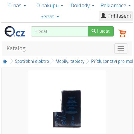
O nás
O nákupu
Doklady
Reklamace
Přihlášení
Servis
Hledat
Katalog
Spotřební elektro
Mobily, tablety
Příslušenství pro mob