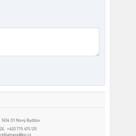
15, 504 01 Nový Bydžov
826
+420 775 475 125
reklamace@eo.cz