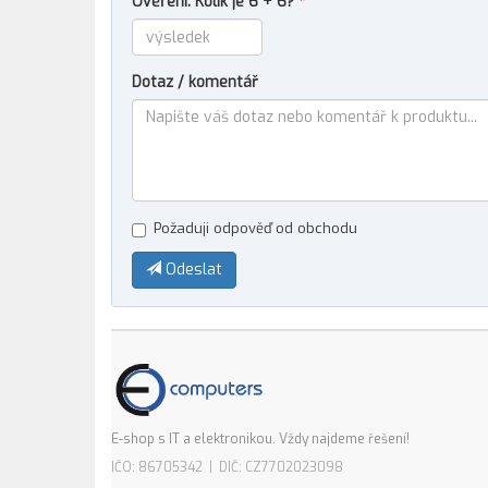
Ověření: Kolik je 6 + 6?
*
Dotaz / komentář
Požaduji odpověď od obchodu
Odeslat
E-shop s IT a elektronikou. Vždy najdeme řešení!
IČO: 86705342 | DIČ: CZ7702023098