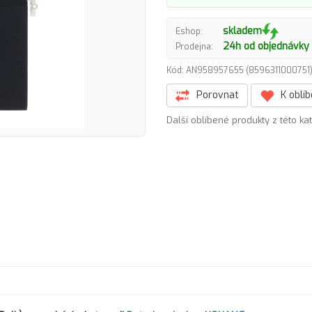
skladem
Eshop:
24h od objednávky
Prodejna:
Kód: AN958957655 (859631100075
Porovnat
K oblí
Další oblíbené produkty z této ka