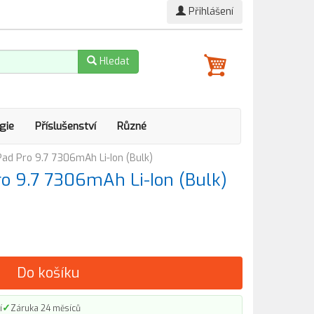
Přihlášení
Hledat
gie
Příslušenství
Různé
Pad Pro 9.7 7306mAh Li-Ion (Bulk)
ro 9.7 7306mAh Li-Ion (Bulk)
Do košíku
✓
í
Záruka 24 měsíců