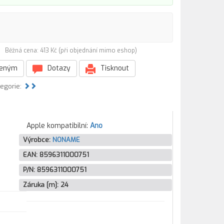
1)
Běžná cena: 413 Kč (při objednání mimo eshop)
beným
Dotazy
Tisknout
tegorie:
Apple kompatibilní:
Ano
Výrobce:
NONAME
EAN:
8596311000751
P/N:
8596311000751
Záruka [m]:
24