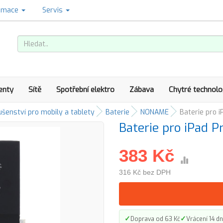
amace
Servis
enty
Sítě
Spotřební elektro
Zábava
Chytré technolo
ušenství pro mobily a tablety
Baterie
NONAME
Baterie pro i
Baterie pro iPad P
383 Kč
316 Kč bez DPH
✓
✓
Doprava od 63 Kč
Vrácení 14 dn