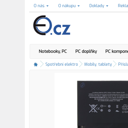
O nás
O nákupu
Doklady
Rekl
Notebooky, PC
PC doplňky
PC kompon
Spotřební elektro
Mobily, tablety
Přísl