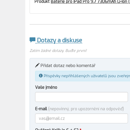
Produkt
Baterie pro iPad Pro 9.7 7306mAh Li-Ion (
Dotazy a diskuse
Zatím žádné dotazy. Buďte první!
Přidat dotaz nebo komentář
Příspěvky nepřihlášených uživatelů jsou zveřej
Vaše jméno
E-mail
(nepovinný, pro upozornění na odpověď)