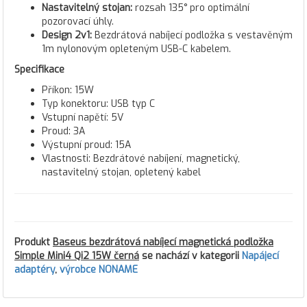
Nastavitelný stojan:
rozsah 135° pro optimální
pozorovací úhly.
Design 2v1:
Bezdrátová nabíjecí podložka s vestavěným
1m nylonovým opleteným USB-C kabelem.
Specifikace
Příkon: 15W
Typ konektoru: USB typ C
Vstupní napětí: 5V
Proud: 3A
Výstupní proud: 15A
Vlastnosti: Bezdrátové nabíjení, magnetický,
nastavitelný stojan, opletený kabel
Produkt
Baseus bezdrátová nabíjecí magnetická podložka
Simple Mini4 Qi2 15W černá
se nachází v kategorii
Napájecí
adaptéry
,
výrobce NONAME