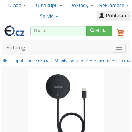
O nás
O nákupu
Doklady
Reklamace
Přihlášení
Servis
Hledat
Katalog
Spotřební elektro
Mobily, tablety
Příslušenství pro mob