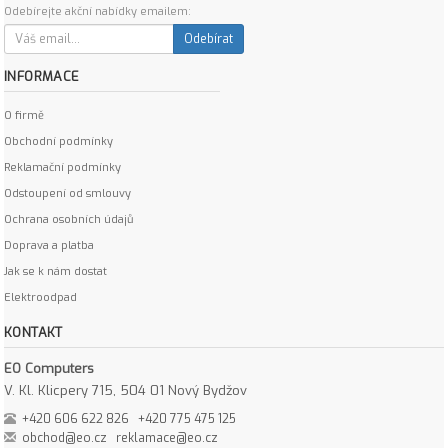
Odebírejte akční nabídky emailem:
Odebírat
INFORMACE
O firmě
Obchodní podmínky
Reklamační podmínky
Odstoupení od smlouvy
Ochrana osobních údajů
Doprava a platba
Jak se k nám dostat
Elektroodpad
KONTAKT
EO Computers
V. Kl. Klicpery 715, 504 01 Nový Bydžov
+420 606 622 826
+420 775 475 125
obchod@eo.cz
reklamace@eo.cz