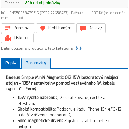
24h od objednávky
Prodejna:
Kód: AN958958479516 (6932172658427)
Běžná cena: 980 Kč (při objednání
mimo eshop)
Porovnat
K oblíbeným
Dotazy
Tisknout
Další oblíbené produkty z této kategorie:
Popis
Parametry
Baseus Simple Mini4 Magnetic Qi2 15W bezdrátový nabíjecí
stojan – 135° nastavitelný pomocí vestavěného 1M kabelu
typu – C – černý
15W rychlé nabíjení:
Qi2 certifikované, rychlé a
efektivní.
Široká kompatibilita:
Podporuje řadu iPhone 15/14/13/12
a další zařízení s podporou Qi.
Silné magnetické držení:
Zajišťuje stabilitu během
nabíjení.