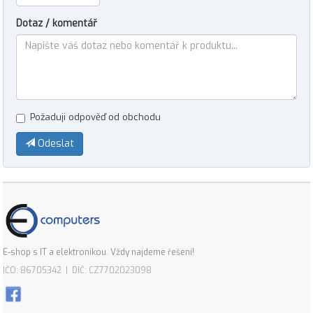
Dotaz / komentář
Požaduji odpověď od obchodu
Odeslat
E-shop s IT a elektronikou. Vždy najdeme řešení!
IČO: 86705342 | DIČ: CZ7702023098