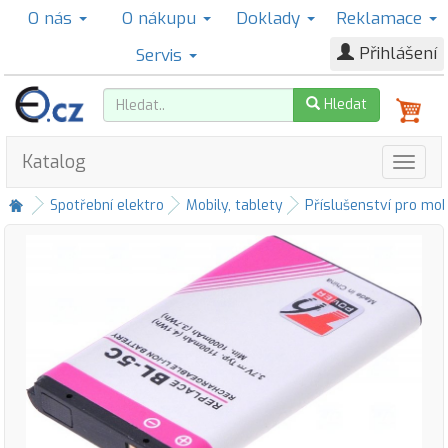
O nás
O nákupu
Doklady
Reklamace
Přihlášení
Servis
Hledat
Katalog
Spotřební elektro
Mobily, tablety
Příslušenství pro mob