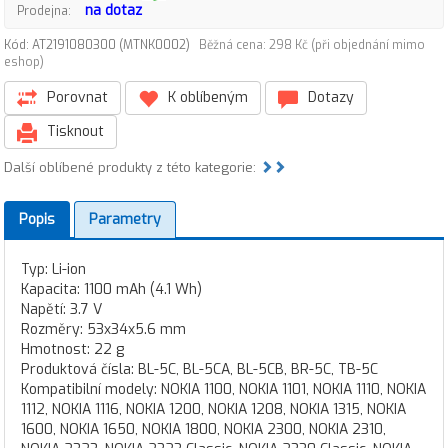
na dotaz
Prodejna:
Kód: AT2191080300 (MTNK0002)
Běžná cena: 298 Kč (při objednání mimo
eshop)
Porovnat
K oblíbeným
Dotazy
Tisknout
Další oblíbené produkty z této kategorie:
Popis
Parametry
Typ: Li-ion
Kapacita: 1100 mAh (4.1 Wh)
Napětí: 3.7 V
Rozměry: 53x34x5.6 mm
Hmotnost: 22 g
Produktová čísla: BL-5C, BL-5CA, BL-5CB, BR-5C, TB-5C
Kompatibilní modely: NOKIA 1100, NOKIA 1101, NOKIA 1110, NOKIA
1112, NOKIA 1116, NOKIA 1200, NOKIA 1208, NOKIA 1315, NOKIA
1600, NOKIA 1650, NOKIA 1800, NOKIA 2300, NOKIA 2310,