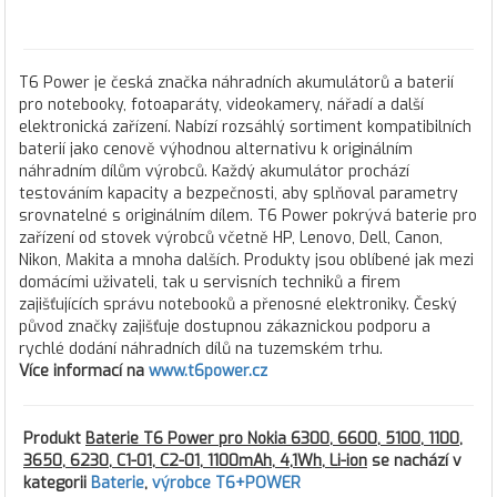
T6 Power je česká značka náhradních akumulátorů a baterií
pro notebooky, fotoaparáty, videokamery, nářadí a další
elektronická zařízení. Nabízí rozsáhlý sortiment kompatibilních
baterií jako cenově výhodnou alternativu k originálním
náhradním dílům výrobců. Každý akumulátor prochází
testováním kapacity a bezpečnosti, aby splňoval parametry
srovnatelné s originálním dílem. T6 Power pokrývá baterie pro
zařízení od stovek výrobců včetně HP, Lenovo, Dell, Canon,
Nikon, Makita a mnoha dalších. Produkty jsou oblíbené jak mezi
domácími uživateli, tak u servisních techniků a firem
zajišťujících správu notebooků a přenosné elektroniky. Český
původ značky zajišťuje dostupnou zákaznickou podporu a
rychlé dodání náhradních dílů na tuzemském trhu.
Více informací na
www.t6power.cz
Produkt
Baterie T6 Power pro Nokia 6300, 6600, 5100, 1100,
3650, 6230, C1-01, C2-01, 1100mAh, 4,1Wh, Li-ion
se nachází v
kategorii
Baterie
,
výrobce T6+POWER