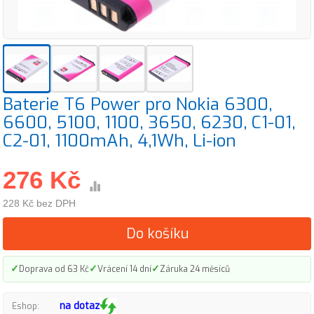
Baterie T6 Power pro Nokia 6300,
6600, 5100, 1100, 3650, 6230, C1-01,
C2-01, 1100mAh, 4,1Wh, Li-ion
276 Kč
228 Kč bez DPH
Do košíku
✓
✓
✓
Doprava od 63 Kč
Vrácení 14 dní
Záruka 24 měsíců
na dotaz
Eshop: