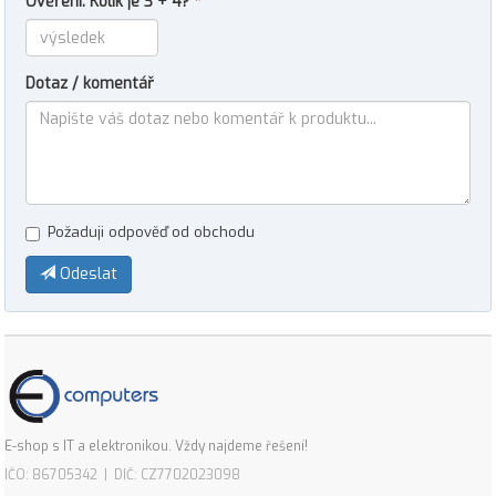
Ověření: Kolik je 3 + 4?
*
Dotaz / komentář
Požaduji odpověď od obchodu
Odeslat
E-shop s IT a elektronikou. Vždy najdeme řešení!
IČO: 86705342 | DIČ: CZ7702023098