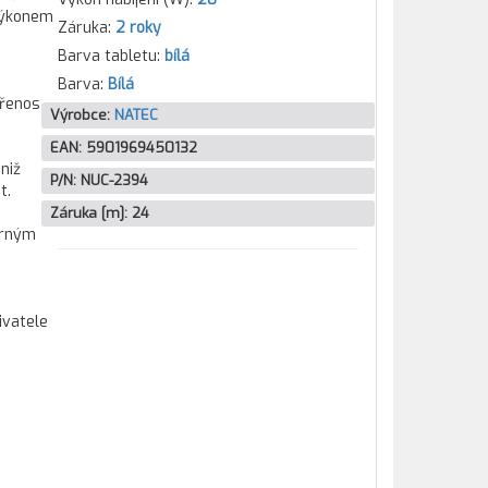
 výkonem
Záruka:
2 roky
Barva tabletu:
bílá
Barva:
Bílá
přenos
Výrobce:
NATEC
EAN:
5901969450132
niž
P/N:
NUC-2394
t.
Záruka [m]:
24
ěrným
ivatele