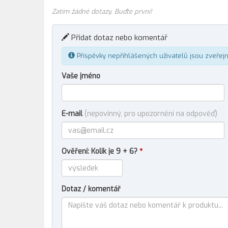
Zatím žádné dotazy. Buďte první!
Přidat dotaz nebo komentář
Příspěvky nepřihlášených uživatelů jsou zveřej
Vaše jméno
E-mail
(nepovinný, pro upozornění na odpověď)
Ověření: Kolik je 9 + 6?
*
Dotaz / komentář