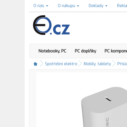
O nás
O nákupu
Doklady
Rekl
Notebooky, PC
PC doplňky
PC kompon
Spotřební elektro
Mobily, tablety
Přísl