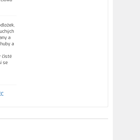
odložek,
duchých
jany a
 huby a
 čisté
í se
EC