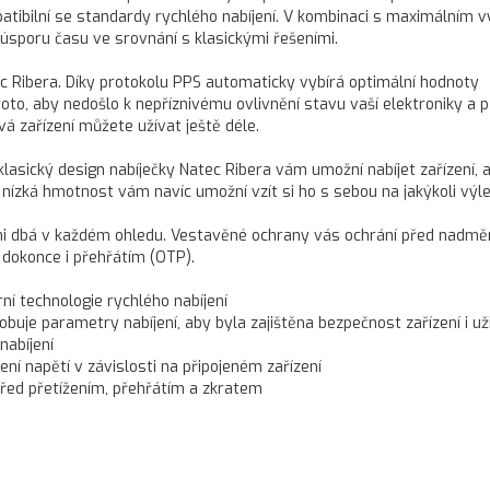
atibilní se standardy rychlého nabíjení. V kombinaci s maximálním
úsporu času ve srovnání s klasickými řešeními.
ec Ribera. Díky protokolu PPS automaticky vybírá optimální hodnoty
roto, aby nedošlo k nepříznivému ovlivnění stavu vaší elektroniky a 
á zařízení můžete užívat ještě déle.
 klasický design nabíječky Natec Ribera vám umožní nabíjet zařízení, a
nízká hmotnost vám navíc umožní vzít si ho s sebou na jakýkoli výle
na ni dbá v každém ohledu. Vestavěné ochrany vás ochrání před nadm
dokonce i přehřátím (OTP).
ní technologie rychlého nabíjení
obuje parametry nabíjení, aby byla zajištěna bezpečnost zařízení i už
nabíjení
í napětí v závislosti na připojeném zařízení
před přetížením, přehřátím a zkratem