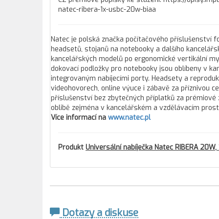
natec-ribera-1x-usbc-20w-biaa
Natec je polská značka počítačového příslušenství fo
headsetů, stojanů na notebooky a dalšího kancelářs
kancelářských modelů po ergonomické vertikální myši
dokovací podložky pro notebooky jsou oblíbeny v 
integrovaným nabíjecími porty. Headsety a reprodukt
videohovorech, online výuce i zábavě za příznivou cen
příslušenství bez zbytečných příplatků za prémiové
oblibě zejména v kancelářském a vzdělávacím prost
Více informací na
www.natec.pl
Produkt
Universální nabíječka Natec RIBERA 20W, 1
Dotazy a diskuse