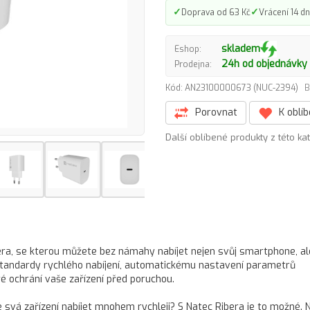
✓
✓
Doprava od 63 Kč
Vrácení 14 dn
skladem
Eshop:
24h od objednávky
Prodejna:
Kód: AN23100000673 (NUC-2394)
B
Porovnat
K oblí
Další oblíbené produkty z této ka
era, se kterou můžete bez námahy nabíjet nejen svůj smartphone, ale
e standardy rychlého nabíjení, automatickému nastavení parametrů
é ochrání vaše zařízení před poruchou.
svá zařízení nabíjet mnohem rychleji? S Natec Ribera je to možné. N