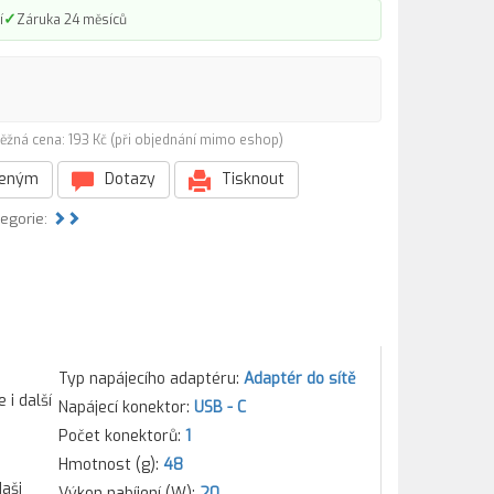
✓
í
Záruka 24 měsíců
ěžná cena: 193 Kč (při objednání mimo eshop)
beným
Dotazy
Tisknout
tegorie:
Typ napájecího adaptéru:
Adaptér do sítě
 i další
Napájecí konektor:
USB - C
Počet konektorů:
1
Hmotnost (g):
48
aši
Výkon nabíjení (W):
20