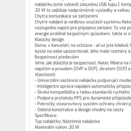
nabíječku jsme vybavili zásuvkou USB typu C komp
20 W to zajišťuje nadprůměrné výsledky a velkou 
Chytrá komunikace se zařízeními
Chytré nabíjení je nedílnou součástí systému Nat
výstupního napětí pro připojená zařízení. To vše p
energie probíhal bezpečným způsobem, takže si sv
Klasický design
Doma, v kanceláři, na schůzce - ať už jste kdekoli,
byste na sebe upozorňovali. Jeho malé rozměry a 
Bezpečnost především
Víme, jak důležitá je bezpečnost. Natec Ribera 
napětím a proudem (OVP a OCP), zkratem (SCP) a 
Vlastnosti:
- Univerzální nástěnná nabíječka podporující moder
- Inteligentní správa napájení automaticky přizpůs
- Široká kompatibilita s řadou standardů rychlého 
- Podpora protokolu PPS pro dynamické přizpůsoben
- Pokročilý víceúrovňový systém ochrany chrání 
- Odolná konstrukce a design vhodný na cesty
Specifikace:
Typ nabíječky: Nástěnná nabíječka
Maximální výkon: 20 W