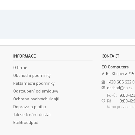
INFORMACE
KONTAKT
EO Computers
O firmě
V. Kl. Klicpery 7
Obchodní podmínky
+420 606 622 
Reklamační podmínky
obchod@eo.cz
Odstoupení od smlouvy
Po–Čt
9:00–12:
Ochrana osobních údajů
Pá
9:00–12:
Doprava a platba
Mimo provozní d
Jak se k nám dostat
Elektroodpad