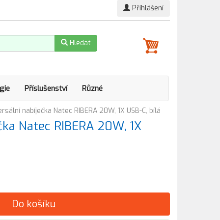
Přihlášení
Hledat
gie
Příslušenství
Různé
ersální nabíječka Natec RIBERA 20W, 1X USB-C, bílá
ečka Natec RIBERA 20W, 1X
Do košíku