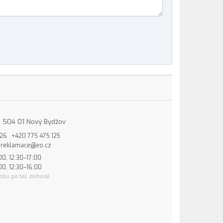
15, 504 01 Nový Bydžov
826
+420 775 475 125
reklamace@eo.cz
00, 12:30–17:00
00, 12:30–16:00
obu po tel. dohodě