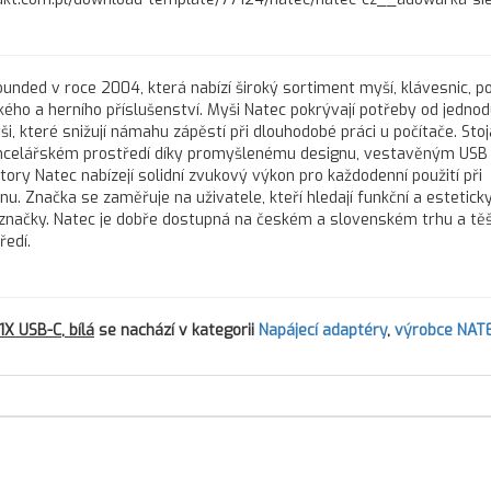
unded v roce 2004, která nabízí široký sortiment myší, klávesnic, p
kého a herního příslušenství. Myši Natec pokrývají potřeby od jedno
, které snižují námahu zápěstí při dlouhodobé práci u počítače. Sto
kancelářském prostředí díky promyšlenému designu, vestavěným USB
ory Natec nabízejí solidní zvukový výkon pro každodenní použití při
u. Značka se zaměřuje na uživatele, kteří hledají funkční a esteticky
 značky. Natec je dobře dostupná na českém a slovenském trhu a těš
ředí.
X USB-C, bílá
se nachází v kategorii
Napájecí adaptéry
,
výrobce NAT