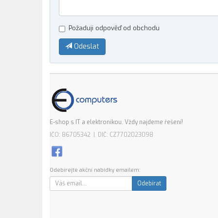
Požaduji odpověď od obchodu
Odeslat
E-shop s IT a elektronikou. Vždy najdeme řešení!
IČO: 86705342 | DIČ: CZ7702023098
Odebírejte akční nabídky emailem:
Odebírat