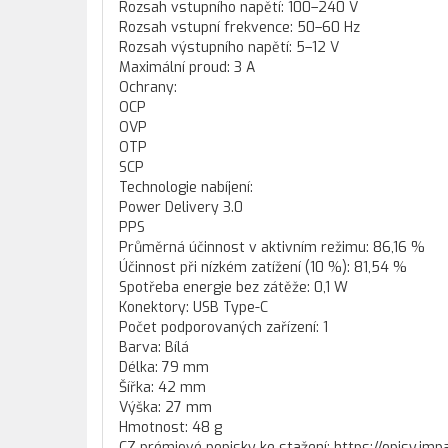
Rozsah vstupního napětí: 100–240 V
Rozsah vstupní frekvence: 50–60 Hz
Rozsah výstupního napětí: 5–12 V
Maximální proud: 3 A
Ochrany:
OCP
OVP
OTP
SCP
Technologie nabíjení:
Power Delivery 3.0
PPS
Průměrná účinnost v aktivním režimu: 86,16 %
Účinnost při nízkém zatížení (10 %): 81,54 %
Spotřeba energie bez zátěže: 0,1 W
Konektory: USB Type-C
Počet podporovaných zařízení: 1
Barva: Bílá
Délka: 79 mm
Šířka: 42 mm
Výška: 27 mm
Hmotnost: 48 g
CZ prémiové popisky ke stažení: https://opisy.i