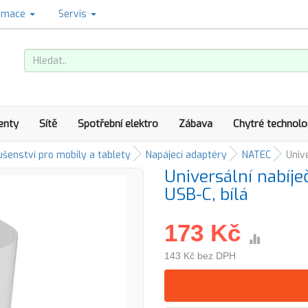
amace
Servis
enty
Sítě
Spotřební elektro
Zábava
Chytré technolo
ušenství pro mobily a tablety
Napájecí adaptéry
NATEC
Univ
Universální nabíj
USB-C, bílá
173 Kč
143 Kč bez DPH