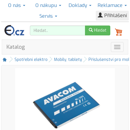
O nás
O nákupu
Doklady
Reklamace
Přihlášení
Servis
Hledat
Katalog
Spotřební elektro
Mobily, tablety
Příslušenství pro mob