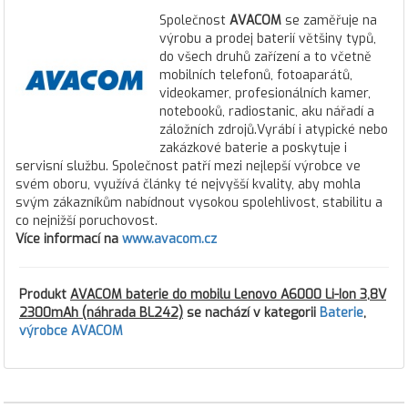
Společnost
AVACOM
se zaměřuje na
výrobu a prodej baterií většiny typů,
do všech druhů zařízení a to včetně
mobilních telefonů, fotoaparátů,
videokamer, profesionálních kamer,
notebooků, radiostanic, aku nářadí a
záložních zdrojů.Vyrábí i atypické nebo
zakázkové baterie a poskytuje i
servisní službu. Společnost patří mezi nejlepší výrobce ve
svém oboru, využívá články té nejvyšší kvality, aby mohla
svým zákazníkům nabídnout vysokou spolehlivost, stabilitu a
co nejnižší poruchovost.
Více informací na
www.avacom.cz
Produkt
AVACOM baterie do mobilu Lenovo A6000 Li-Ion 3,8V
2300mAh (náhrada BL242)
se nachází v kategorii
Baterie
,
výrobce AVACOM