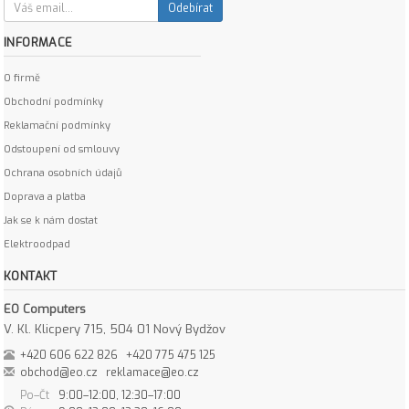
Odebírat
INFORMACE
O firmě
Obchodní podmínky
Reklamační podmínky
Odstoupení od smlouvy
Ochrana osobních údajů
Doprava a platba
Jak se k nám dostat
Elektroodpad
KONTAKT
EO Computers
V. Kl. Klicpery 715, 504 01 Nový Bydžov
+420 606 622 826
+420 775 475 125
obchod@eo.cz
reklamace@eo.cz
Po–Čt
9:00–12:00, 12:30–17:00