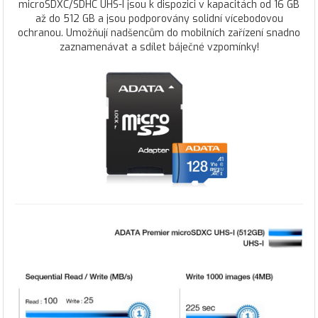
microSDXC/SDHC UHS-I jsou k dispozici v kapacitách od 16 GB
až do 512 GB a jsou podporovány solidní vícebodovou
ochranou. Umožňují nadšencům do mobilních zařízení snadno
zaznamenávat a sdílet báječné vzpomínky!