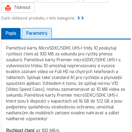
Tisknout
Další oblíbené produkty z této kategorie:
Popis
Parametry
Paměťové karty MicroSDXC/SDHC UHS-I třídy 10 poskytují
rychlost čtení až 100 MB za sekundu pro rychlý přenos
souborů. Paměťové karty Premier microSDXC/SDHC UHS-I s
výkonnostní třídou 10 umožňují nepřerušovaný a vysoce
kvalitní záznam videa ve Full HD na chytrých telefonech a
tabletech. Splňuje také standard A1 pro rychlejší a plynulejší
spouštění aplikací. Vzhledem k tomu, že splňují normu V10
(Video Speed Class), mohou zaznamenávat až 10 MB videa za
sekundu. Paměťové karty Premier microSDXC/SDHC UHS-I,
které jsou k dispozici v kapacitách od 16 GB do 512 GB a jsou
podpořeny spolehlivou vícebodovou ochranou, umožňují
nadšencům do mobilních zařízení snadno nahrávat a sdílet
nádherné vzpomínky!
Rychlost čtení:
až 100 MB/s