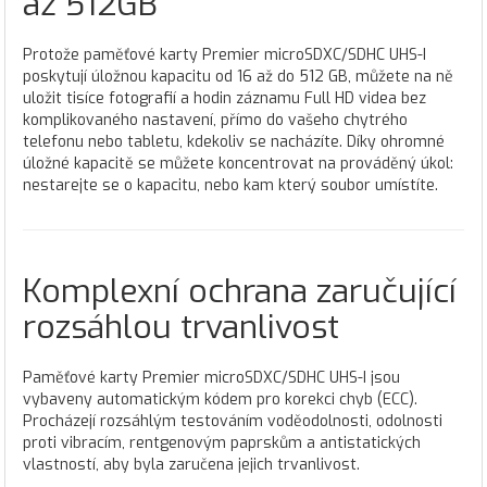
až 512GB
Protože paměťové karty Premier microSDXC/SDHC UHS-I
poskytují úložnou kapacitu od 16 až do 512 GB, můžete na ně
uložit tisíce fotografií a hodin záznamu Full HD videa bez
komplikovaného nastavení, přímo do vašeho chytrého
telefonu nebo tabletu, kdekoliv se nacházíte. Díky ohromné
úložné kapacitě se můžete koncentrovat na prováděný úkol:
nestarejte se o kapacitu, nebo kam který soubor umístíte.
Komplexní ochrana zaručující
rozsáhlou trvanlivost
Paměťové karty Premier microSDXC/SDHC UHS-I jsou
vybaveny automatickým kódem pro korekci chyb (ECC).
Procházejí rozsáhlým testováním voděodolnosti, odolnosti
proti vibracím, rentgenovým paprskům a antistatických
vlastností, aby byla zaručena jejich trvanlivost.