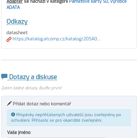
Adaptér
se nachází v kategorii
Paměťové karty SD
,
výrobce
ADATA
Odkazy
datasheet:
https://katalog.atcomp.cz/katalog/205A0…
Dotazy a diskuse
Zatím žádné dotazy. Buďte první!
Přidat dotaz nebo komentář
Příspěvky nepřihlášených uživatelů jsou zveřejněny po
schválení.
Přihlaste se
pro okamžité zveřejnění.
Vaše jméno