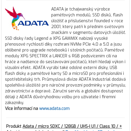
ADATA je tchajwanský výrobce
paměťových modulů, SSD disků, flash
úložišť a příslušenství founded v roce
2001, který patří k předním světovým
značkám v segmentu datových úložišť.
SSD disky řady Legend a XPG GAMMIX nabízejí vysoké
přenosové rychlosti díky rozhraní NVMe PCIe 4.0 a 5.0 a jsou
oblíbené pro upgrade notebooků i stolních počítačů. Paměťové
moduly XPG SPECTRIX a LANCER s RGB podsvícením cílí na
hráče a nadšence do sestavování počítačů, kteří hledají výkon i
vizuální efekt. ADATA vyrábí také odolné externí disky, USB
flash disky a paměťové karty SD a microSD pro profesionální i
spotřebitelský trh. Průmyslová divize ADATA Industrial dodává
spolehlivá úložiště pro náročné provozní podmínky v průmyslu,
zdravotnictví a dopravě. Záruční servis a globální dostupnost
dělají z ADATA důvěryhodnou volbu pro uživatele i firemní
zákazníky.
Více informací na
www.adata.com
Produkt
Adata / micro SDXC / 128GB / UHS-I U1 / Class 10 / +