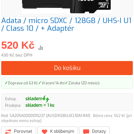
Adata / micro SDXC / 128GB / UHS-I U1
/ Class 10 / + Adaptér
520 Kč
430 Kč bez DPH
Do košíku
✓
✓
✓
Doprava od 63 Kč
Vrácení 14 dní
Záruka 120 měsíců
skladem
Eshop:
skladem = 1 ks
Prodejna:
Kód: SA205A0000010237 (AUSDX128GUICL10A1-RA1)
Běžná cena: 562 Kč (při
objednání mimo eshop)
Porovnat
K oblíbeným
Dotazy