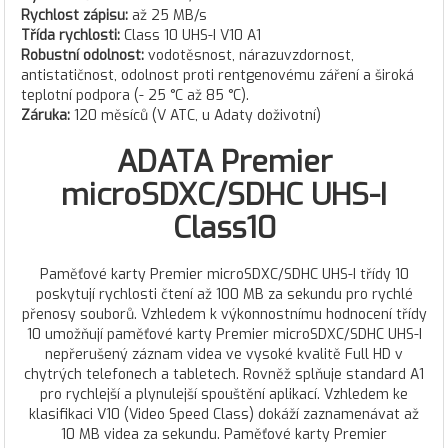
Rychlost zápisu:
až 25 MB/s
Třída rychlosti:
Class 10 UHS-I V10 A1
Robustní odolnost:
vodotěsnost, nárazuvzdornost,
antistatičnost, odolnost proti rentgenovému záření a široká
teplotní podpora (- 25 °C až 85 °C).
Záruka:
120 měsíců (V ATC, u Adaty doživotní)
ADATA Premier
microSDXC/SDHC UHS-I
Class10
Paměťové karty Premier microSDXC/SDHC UHS-I třídy 10
poskytují rychlosti čtení až 100 MB za sekundu pro rychlé
přenosy souborů. Vzhledem k výkonnostnímu hodnocení třídy
10 umožňují paměťové karty Premier microSDXC/SDHC UHS-I
nepřerušený záznam videa ve vysoké kvalitě Full HD v
chytrých telefonech a tabletech. Rovněž splňuje standard A1
pro rychlejší a plynulejší spouštění aplikací. Vzhledem ke
klasifikaci V10 (Video Speed Class) dokáží zaznamenávat až
10 MB videa za sekundu. Paměťové karty Premier