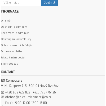
Odebírat
INFORMACE
O firmě
Obchodní podmínky
Reklamační podmínky
Odstoupení od smlouvy
Ochrana osobních údajů
Doprava a platba
Jak se k nám dostat
Elektroodpad
KONTAKT
EO Computers
V. Kl. Klicpery 715, 504 01 Nový Bydžov
+420 606 622 826
+420 775 475 125
obchod@eo.cz
reklamace@eo.cz
Po–Čt
9:00–12:00, 12:30–17:00