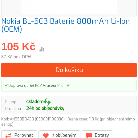
Nokia BL-5CB Baterie 800mAh Li-Ion
(OEM)
105 Kč
87 Kč bez DPH
Do košíku
✓
✓
✓
Doprava od 63 Kč
Vrácení 14 dní
skladem
Eshop:
24h od objednávky
Prodejna:
Kód: AN958BO438 (8596311196836)
Běžná cena: 118 Kč (při objednání mimo
eshop)
Porovnat
K oblíbeným
Dotazy