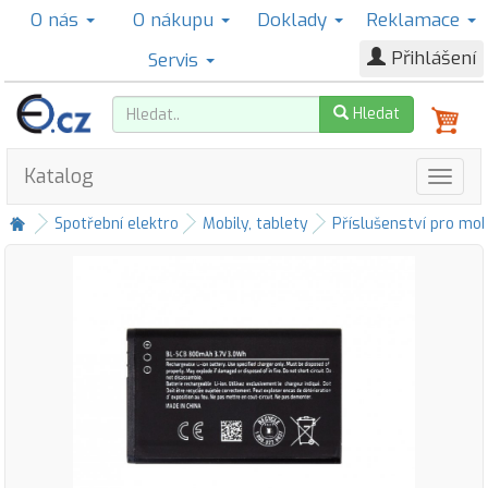
O nás
O nákupu
Doklady
Reklamace
Přihlášení
Servis
Hledat
Katalog
Spotřební elektro
Mobily, tablety
Příslušenství pro mob