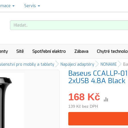
amace
Servis
enty
Sítě
Spotřební elektro
Zábava
Chytré technolo
ušenství pro mobily a tablety
Napájecí adaptéry
NONAME
Ba
Baseus CCALLP-01 
2xUSB 4.8A Black
168 Kč
139 Kč bez DPH