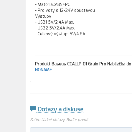
- Materiál:ABS+PC
- Pro vozy s 12-24V soustavou
Výstupy
- USB1 5V/2.4A Max.
- USB2 5V/2.4A Max.
- Celkový výstup: 5V/4.8A
Produkt
Baseus CCALLP-01 Grain Pro Nabíječka do
NONAME
Dotazy a diskuse
Zatím žádné dotazy. Buďte první!