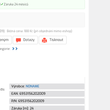
✓
í
Záruka 24 měsíců
2009)
Běžná cena: 188 Kč (při objednání mimo eshop)
beným
Dotazy
Tisknout
tegorie:
Výrobce:
NONAME
zu.
EAN:
6953156202009
P/N:
6953156202009
Záruka [m]:
24