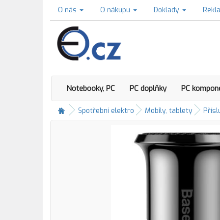
O nás
O nákupu
Doklady
Rekl
Notebooky, PC
PC doplňky
PC kompon
Spotřební elektro
Mobily, tablety
Přísl