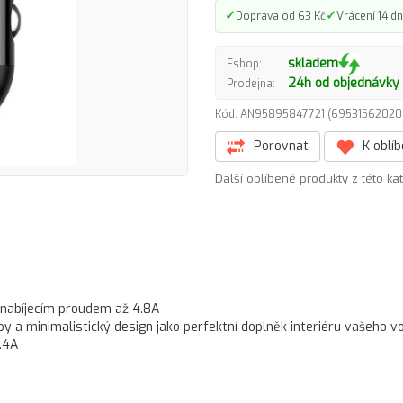
✓
✓
Doprava od 63 Kč
Vrácení 14 dn
skladem
Eshop:
24h od objednávky
Prodejna:
Kód: AN95895847721 (695315620
Porovnat
K oblí
Další oblíbené produkty z této ka
 nabíjecím proudem až 4.8A
 a minimalistický design jako perfektní doplněk interiéru vašeho vo
2.4A