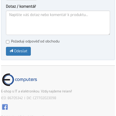
Dotaz / komentář
Požaduji odpověď od obchodu
Odeslat
E-shop s IT a elektronikou. Vždy najdeme řešení!
IČO: 86705342 | DIČ: CZ7702023098