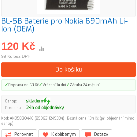
BL-5B Baterie pro Nokia 890mAh Li-
Ion (OEM)
120 Kč
99 Kč bez DPH
Do košíku
✓
✓
✓
Doprava od 63 Kč
Vrácení 14 dní
Záruka 24 měsíců
skladem
Eshop:
24h od objednávky
Prodejna:
Kód: AN958BO446 (8596311249334)
Běžná cena: 134 Kč (při objednání mimo
eshop)
Porovnat
K oblíbeným
Dotazy