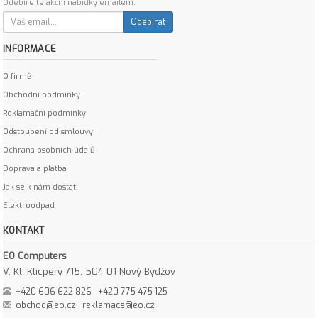
Odebírejte akční nabídky emailem:
Odebírat
INFORMACE
O firmě
Obchodní podmínky
Reklamační podmínky
Odstoupení od smlouvy
Ochrana osobních údajů
Doprava a platba
Jak se k nám dostat
Elektroodpad
KONTAKT
EO Computers
V. Kl. Klicpery 715, 504 01 Nový Bydžov
+420 606 622 826
+420 775 475 125
obchod@eo.cz
reklamace@eo.cz