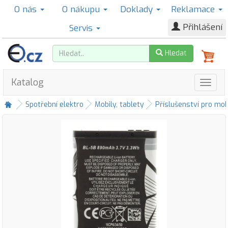
O nás
O nákupu
Doklady
Reklamace
Přihlášení
Servis
Hledat
Katalog
Spotřební elektro
Mobily, tablety
Příslušenství pro mob