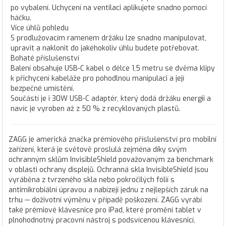
po vybalení. Uchycení na ventilaci aplikujete snadno pomocí
háčku.
Více úhlů pohledu
S prodlužovacím ramenem držáku lze snadno manipulovat,
upravit a naklonit do jakéhokoliv úhlu budete potřebovat.
Bohaté příslušenství
Balení obsahuje USB-C kabel o délce 1,5 metru se dvěma klipy
k přichycení kabeláže pro pohodlnou manipulaci a její
bezpečné umístění.
Součástí je i 30W USB-C adaptér, který dodá držáku energii a
navíc je vyroben až z 50 % z recyklovaných plastů.
ZAGG je americká značka prémiového příslušenství pro mobilní
zařízení, která je světově proslulá zejména díky svým
ochranným sklům InvisibleShield považovaným za benchmark
v oblasti ochrany displejů. Ochranná skla InvisibleShield jsou
vyráběna z tvrzeného skla nebo pokročilých fólií s
antimikrobiální úpravou a nabízejí jednu z nejlepších záruk na
trhu — doživotní výměnu v případě poškození. ZAGG vyrábí
také prémiové klávesnice pro iPad, které promění tablet v
plnohodnotný pracovní nástroj s podsvícenou klávesnicí,