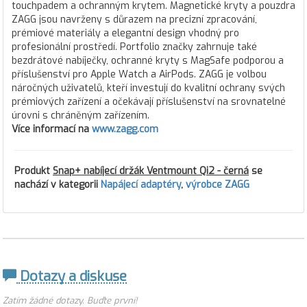
touchpadem a ochranným krytem. Magnetické kryty a pouzdra
ZAGG jsou navrženy s důrazem na precizní zpracování,
prémiové materiály a elegantní design vhodný pro
profesionální prostředí. Portfolio značky zahrnuje také
bezdrátové nabíječky, ochranné kryty s MagSafe podporou a
příslušenství pro Apple Watch a AirPods. ZAGG je volbou
náročných uživatelů, kteří investují do kvalitní ochrany svých
prémiových zařízení a očekávají příslušenství na srovnatelné
úrovni s chráněným zařízením.
Více informací na
www.zagg.com
Produkt
Snap+ nabíjecí držák Ventmount Qi2 - černá
se
nachází v kategorii
Napájecí adaptéry
,
výrobce ZAGG
Dotazy a diskuse
Zatím žádné dotazy. Buďte první!