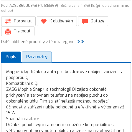
Kód: AZ9586000948 (401313369)
Běžná cena: 1 849 Kč (při objednání mimo
eshop)
Porovnat
K oblíbeným
Dotazy
Tisknout
Další oblíbené produkty z této kategorie:
Popis
Parametry
Magnetický držák do auta pro bezdrátové nabíjení zařízení s
podporou Qi.
Kompatibilní s Qi
ZAGG Mophie Snap+ s technologií Qi zajistí dokonalé
přichycení a zarovnání telefonu na nabíjecí plochu do
dokonalého úhlu. Tím zajistí nejlepší možnou napájecí
účinnost a zařízení nabije pohodlně a efektivně s výkonem až
15 W.
Snadná instalace
Držák s pohyblivým ramenem umožňuje kompatibilitu s
většinou ventilací v automobilech a lze jej nainstalovat ihned