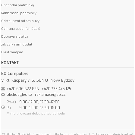
Obchodní podmínky
Reklamační podmínky
Odstoupení od smlouvy
Ochrana osobních údajů
Doprava a platba
Jak se k nám dostat
Elektroodpad
KONTAKT
EO Computers
V. Kl. Klicpery 715, 504 01 Nový Bydžov
+420 606 622 826
+420 775 475 125
obchod@eo.cz
reklamace@eo.cz
Po–Čt
9:00–12:00, 12:30–17:00
Pá
9:00–12:00, 12:30–16:00
Mimo provozní dobu po tel. dohodě
© 2004–2026 EO Computers
Obchodní podmínky
|
Ochrana osobních údajů