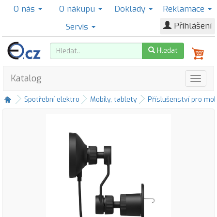
O nás
O nákupu
Doklady
Reklamace
Přihlášení
Servis
Hledat
Katalog
Spotřební elektro
Mobily, tablety
Příslušenství pro mob