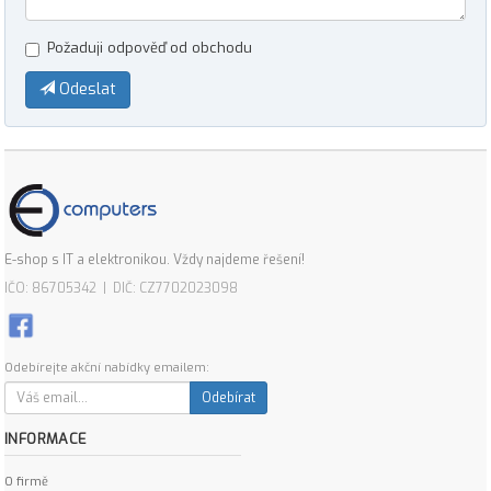
Požaduji odpověď od obchodu
Odeslat
E-shop s IT a elektronikou. Vždy najdeme řešení!
IČO: 86705342 | DIČ: CZ7702023098
Odebírejte akční nabídky emailem:
Odebírat
INFORMACE
O firmě