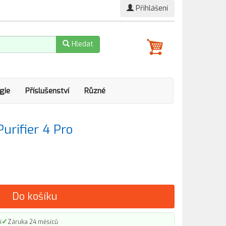
Přihlášení
Hledat
gie
Příslušenství
Různé
urifier 4 Pro
Do košíku
✓
í
Záruka 24 měsíců