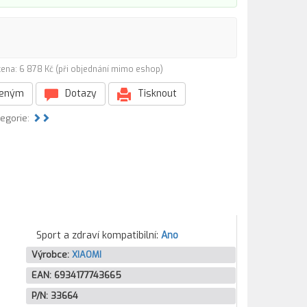
ena: 6 878 Kč (při objednání mimo eshop)
beným
Dotazy
Tisknout
tegorie:
Sport a zdraví kompatibilní:
Ano
Výrobce:
XIAOMI
EAN:
6934177743665
P/N:
33664