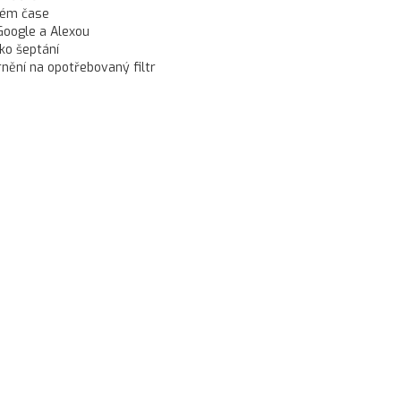
ném čase
Google a Alexou
ako šeptání
rnění na opotřebovaný filtr