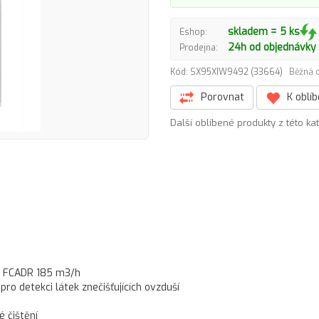
skladem = 5 ks
Eshop:
24h od objednávky
Prodejna:
Kód: SX95XIW9492 (33664)
Běžná c
Porovnat
K oblí
Další oblíbené produkty z této ka
, FCADR 185 m3/h
o detekci látek znečišťujících ovzduší
 čištění