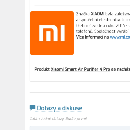
Značka
XIAOMI
byla založena
a spotřební elektroniky. Jej
třetím čtvrtletí roku 2014 
telefonů. Společnost vyrábí 
Více informací na
www.mi.c
Produkt
Xiaomi Smart Air Purifier 4 Pro
se nachází
Dotazy a diskuse
Zatím žádné dotazy. Buďte první!