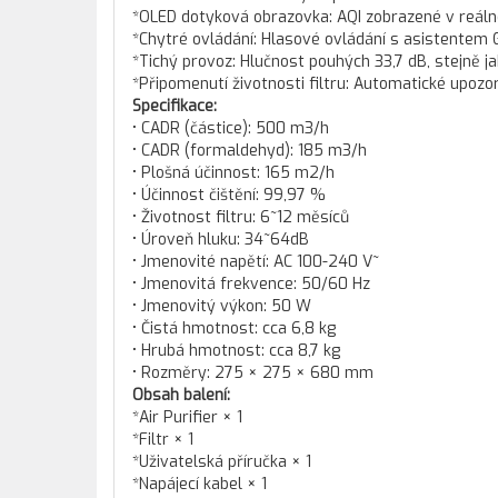
*OLED dotyková obrazovka: AQI zobrazené v reál
*Chytré ovládání: Hlasové ovládání s asistentem 
*Tichý provoz: Hlučnost pouhých 33,7 dB, stejně j
*Připomenutí životnosti filtru: Automatické upozo
Specifikace:
• CADR (částice): 500 m3/h
• CADR (formaldehyd): 185 m3/h
• Plošná účinnost: 165 m2/h
• Účinnost čištění: 99,97 %
• Životnost filtru: 6~12 měsíců
• Úroveň hluku: 34~64dB
• Jmenovité napětí: AC 100-240 V~
• Jmenovitá frekvence: 50/60 Hz
• Jmenovitý výkon: 50 W
• Čistá hmotnost: cca 6,8 kg
• Hrubá hmotnost: cca 8,7 kg
• Rozměry: 275 × 275 × 680 mm
Obsah balení:
*Air Purifier × 1
*Filtr × 1
*Uživatelská příručka × 1
*Napájecí kabel × 1