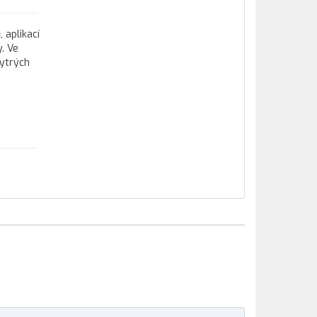
 aplikací
. Ve
hytrých