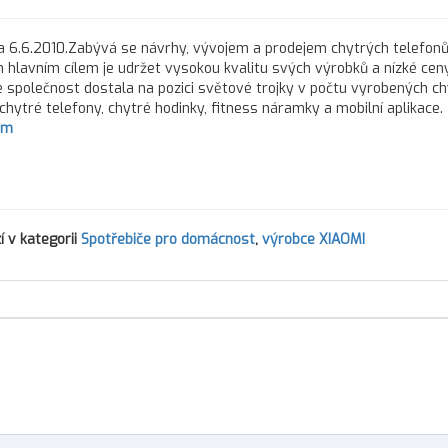
 6.6.2010.Zabývá se návrhy, vývojem a prodejem chytrých telefonů,
ím hlavním cílem je udržet vysokou kvalitu svých výrobků a nízké ceny
se společnost dostala na pozici světové trojky v počtu vyrobených c
chytré telefony, chytré hodinky, fitness náramky a mobilní aplikace.
om
 v kategorii
Spotřebiče pro domácnost
,
výrobce XIAOMI