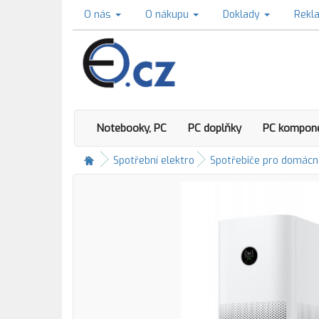
O nás
O nákupu
Doklady
Rekl
Notebooky, PC
PC doplňky
PC kompon
Spotřební elektro
Spotřebiče pro domácn