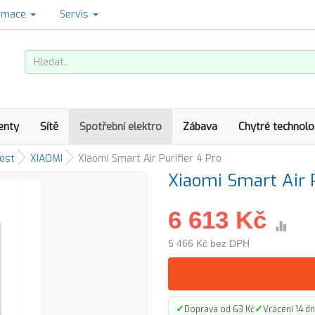
amace
Servis
enty
Sítě
Spotřební elektro
Zábava
Chytré technolo
ost
XIAOMI
Xiaomi Smart Air Purifier 4 Pro
Xiaomi Smart Air P
6 613 Kč
5 466 Kč bez DPH
✓
✓
Doprava od 63 Kč
Vrácení 14 dn