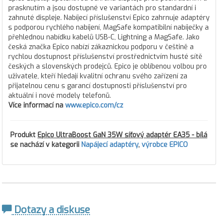
prasknutím a jsou dostupné ve variantách pro standardní i
zahnuté displeje. Nabíjecí příslušenství Epico zahrnuje adaptéry
s podporou rychlého nabíjení, MagSafe kompatibilní nabíječky a
přehlednou nabídku kabelů USB-C, Lightning a MagSafe. Jako
česká značka Epico nabízí zákaznickou podporu v češtině a
rychlou dostupnost příslušenství prostřednictvím husté sítě
českých a slovenských prodejců. Epico je oblíbenou volbou pro
uživatele, kteří hledají kvalitní ochranu svého zařízení za
přijatelnou cenu s garancí dostupnosti příslušenství pro
aktuální i nové modely telefonů.
Více informací na
www.epico.com/cz
Produkt
Epico UltraBoost GaN 35W síťový adaptér EA35 - bílá
se nachází v kategorii
Napájecí adaptéry
,
výrobce EPICO
Dotazy a diskuse