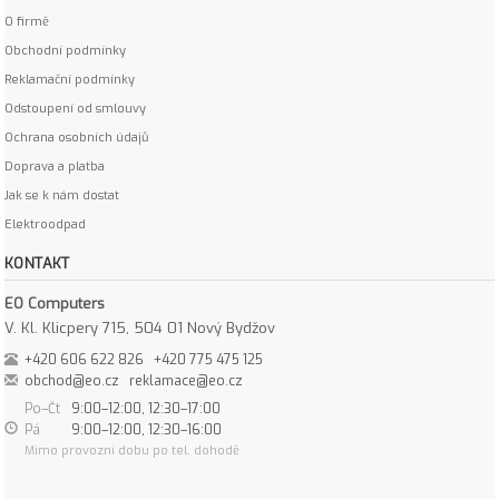
O firmě
Obchodní podmínky
Reklamační podmínky
Odstoupení od smlouvy
Ochrana osobních údajů
Doprava a platba
Jak se k nám dostat
Elektroodpad
KONTAKT
EO Computers
V. Kl. Klicpery 715, 504 01 Nový Bydžov
+420 606 622 826
+420 775 475 125
obchod@eo.cz
reklamace@eo.cz
Po–Čt
9:00–12:00, 12:30–17:00
Pá
9:00–12:00, 12:30–16:00
Mimo provozní dobu po tel. dohodě