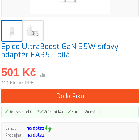
Epico UltraBoost GaN 35W síťový
adaptér EA35 - bílá
501 Kč
414 Kč bez DPH
Do košíku
✓
✓
✓
Doprava od 63 Kč
Vrácení 14 dní
Záruka 24 měsíců
na dotaz
Eshop:
na dotaz
Prodejna: