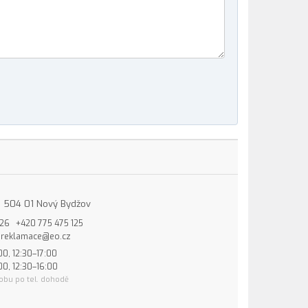
15, 504 01 Nový Bydžov
826
+420 775 475 125
reklamace@eo.cz
00, 12:30–17:00
00, 12:30–16:00
obu po tel. dohodě