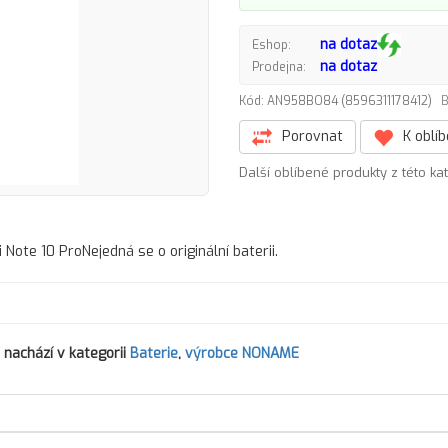
na dotaz
Eshop:
na dotaz
Prodejna:
Kód: AN958BO84 (8596311178412)
B
Porovnat
K oblí
Další oblíbené produkty z této ka
 Note 10 ProNejedná se o originální baterii.
 nachází v kategorii
Baterie
,
výrobce NONAME