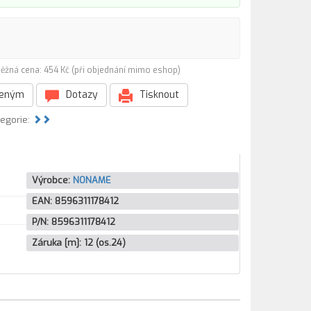
ěžná cena: 454 Kč (při objednání mimo eshop)
beným
Dotazy
Tisknout
tegorie:
Výrobce:
NONAME
EAN:
8596311178412
P/N:
8596311178412
Záruka [m]:
12 (os.24)