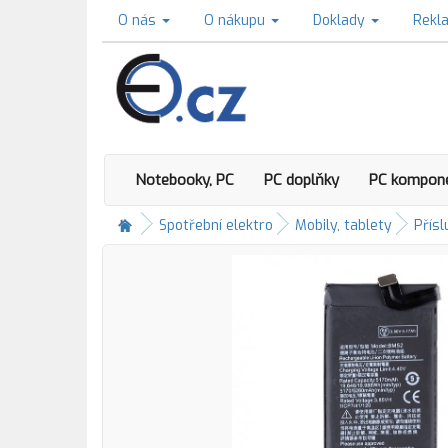
O nás
O nákupu
Doklady
Rekl
Notebooky, PC
PC doplňky
PC kompon
Spotřební elektro
Mobily, tablety
Přísl