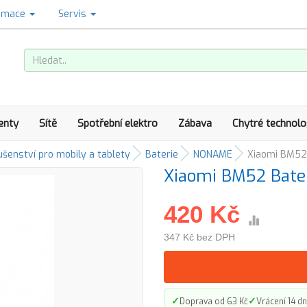
amace
Servis
enty
Sítě
Spotřební elektro
Zábava
Chytré technolo
ušenství pro mobily a tablety
Baterie
NONAME
Xiaomi BM52
Xiaomi BM52 Bat
420 Kč
347 Kč bez DPH
✓
✓
Doprava od 63 Kč
Vrácení 14 dn