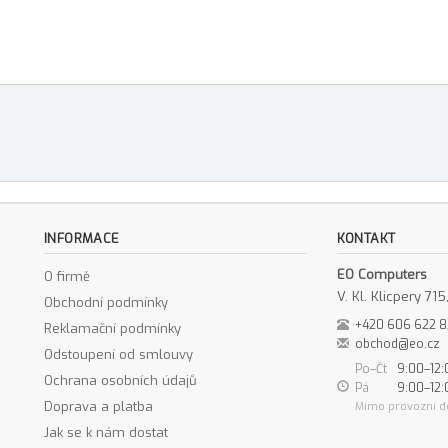
INFORMACE
KONTAKT
EO Computers
O firmě
V. Kl. Klicpery 7
Obchodní podmínky
+420 606 622 
Reklamační podmínky
obchod@eo.cz
Odstoupení od smlouvy
Po–Čt
9:00–12:
Ochrana osobních údajů
Pá
9:00–12:
Doprava a platba
Mimo provozní d
Jak se k nám dostat