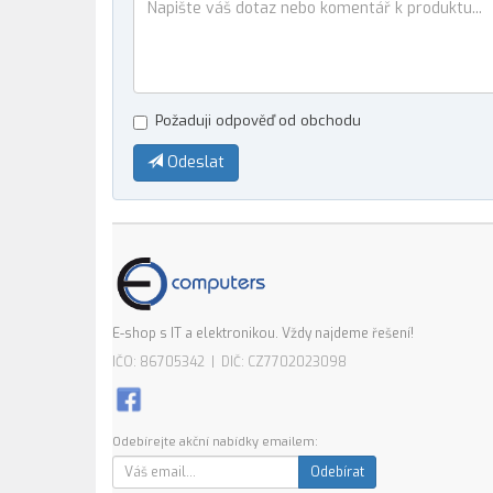
Požaduji odpověď od obchodu
Odeslat
E-shop s IT a elektronikou. Vždy najdeme řešení!
IČO: 86705342 | DIČ: CZ7702023098
Odebírejte akční nabídky emailem:
Odebírat