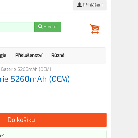
Přihlášení
Hledat
gie
Příslušenství
Různé
 Baterie 5260mAh (OEM)
erie 5260mAh (OEM)
Do košíku
✓
í