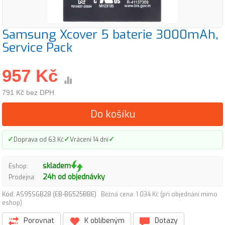
Samsung Xcover 5 baterie 3000mAh,
Service Pack
957 Kč
791 Kč bez DPH
Do košíku
✓
✓
✓
Doprava od 63 Kč
Vrácení 14 dní
skladem
Eshop:
24h od objednávky
Prodejna:
Kód: AS95SGB28 (EB-BG525BBE)
Běžná cena: 1 034 Kč (při objednání mimo
eshop)
Porovnat
K oblíbeným
Dotazy