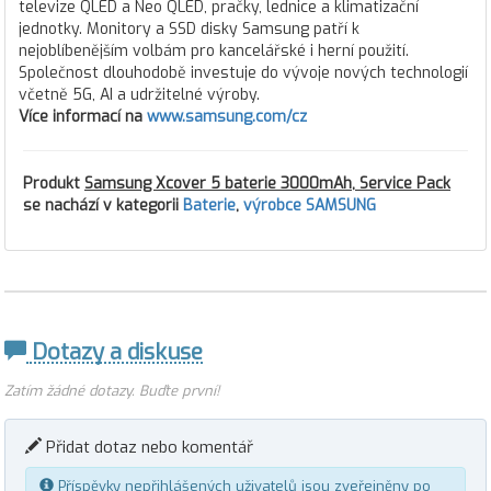
televize QLED a Neo QLED, pračky, lednice a klimatizační
jednotky. Monitory a SSD disky Samsung patří k
nejoblíbenějším volbám pro kancelářské i herní použití.
Společnost dlouhodobě investuje do vývoje nových technologií
včetně 5G, AI a udržitelné výroby.
Více informací na
www.samsung.com/cz
Produkt
Samsung Xcover 5 baterie 3000mAh, Service Pack
se nachází v kategorii
Baterie
,
výrobce SAMSUNG
Dotazy a diskuse
Zatím žádné dotazy. Buďte první!
Přidat dotaz nebo komentář
Příspěvky nepřihlášených uživatelů jsou zveřejněny po