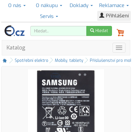
O nás
O nákupu
Doklady
Reklamace
Přihlášení
Servis
Hledat
Katalog
Spotřební elektro
Mobily, tablety
Příslušenství pro mob