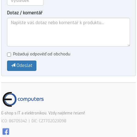
Dotaz / komentář
Požaduji odpověď od obchodu
Odeslat
E-shop s IT a elektronikou. Vždy najdeme řešení!
IČO: 86705342 | DIČ: CZ7702023098