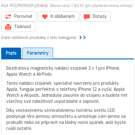
Kód: AT229099201 (25464)
Běžná cena: 1 163 Kč (při objednání mimo eshop)
Porovnat
K oblíbeným
Dotazy
Tisknout
Další oblíbené produkty z této kategorie:
Popis
Parametry
Bezdrátový magnetický nabíjecí stojánek 3 v 1 pro iPhone,
Apple Watch a AirPods
Tento nabíjecí stojánek, speciálně navržený pro produkty
Apple, funguje perfektně s telefony iPhone 12 a vyšší, Apple
Watch a Airpods. Jednoduše zasuňte do stojanu a budete mít
všechny své náležitosti uspořádané a zapnuté.
Díky vestavěnému stmívatelnému nočnímu světlu LED
poskytuje Viro jemnou atmosféru a umožňuje vám jemně se
probudit nebo se připravit na klidný noční spánek, aniž byste
rušili ostatní.