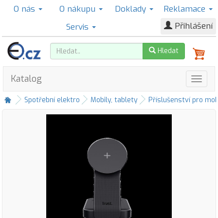
O nás
O nákupu
Doklady
Reklamace
Přihlášení
Servis
Hledat
Katalog
Spotřební elektro
Mobily, tablety
Příslušenství pro mob