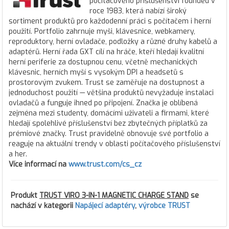
počítačového příslušenství founded v
roce 1983, která nabízí široký
sortiment produktů pro každodenní práci s počítačem i herní
použití. Portfolio zahrnuje myši, klávesnice, webkamery,
reproduktory, herní ovladače, podložky a různé druhy kabelů a
adaptérů. Herní řada GXT cílí na hráče, kteří hledají kvalitní
herní periferie za dostupnou cenu, včetně mechanických
klávesnic, herních myší s vysokým DPI a headsetů s
prostorovým zvukem. Trust se zaměřuje na dostupnost a
jednoduchost použití — většina produktů nevyžaduje instalaci
ovladačů a funguje ihned po připojení. Značka je oblíbená
zejména mezi studenty, domácími uživateli a firmami, které
hledají spolehlivé příslušenství bez zbytečných příplatků za
prémiové značky. Trust pravidelně obnovuje své portfolio a
reaguje na aktuální trendy v oblasti počítačového příslušenství
a her.
Více informací na
www.trust.com/cs_cz
Produkt
TRUST VIRO 3-IN-1 MAGNETIC CHARGE STAND
se
nachází v kategorii
Napájecí adaptéry
,
výrobce TRUST