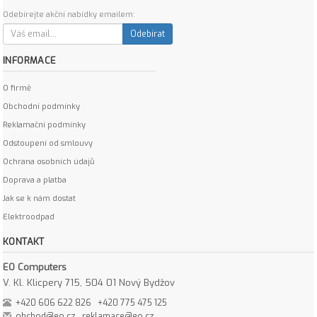
Odebírejte akční nabídky emailem:
Odebírat
INFORMACE
O firmě
Obchodní podmínky
Reklamační podmínky
Odstoupení od smlouvy
Ochrana osobních údajů
Doprava a platba
Jak se k nám dostat
Elektroodpad
KONTAKT
EO Computers
V. Kl. Klicpery 715, 504 01 Nový Bydžov
+420 606 622 826
+420 775 475 125
obchod@eo.cz
reklamace@eo.cz