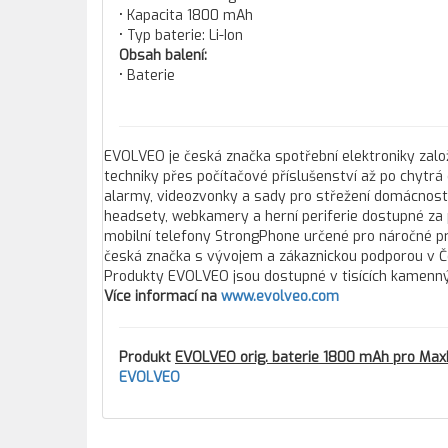
• Kapacita 1800 mAh
• Typ baterie: Li-Ion
Obsah balení:
• Baterie
EVOLVEO je česká značka spotřební elektroniky založ
techniky přes počítačové příslušenství až po chytrá
alarmy, videozvonky a sady pro střežení domácností 
headsety, webkamery a herní periferie dostupné za p
mobilní telefony StrongPhone určené pro náročné pro
česká značka s vývojem a zákaznickou podporou v Čes
Produkty EVOLVEO jsou dostupné v tisících kamennýc
Více informací na
www.evolveo.com
Produkt
EVOLVEO orig. baterie 1800 mAh pro Max
EVOLVEO