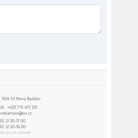
15, 504 01 Nový Bydžov
826
+420 775 475 125
reklamace@eo.cz
00, 12:30–17:00
00, 12:30–16:00
obu po tel. dohodě