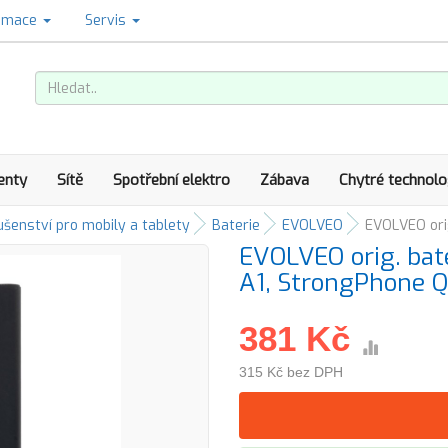
amace
Servis
enty
Sítě
Spotřební elektro
Zábava
Chytré technolo
ušenství pro mobily a tablety
Baterie
EVOLVEO
EVOLVEO ori
EVOLVEO orig. ba
A1, StrongPhone Q
381 Kč
315 Kč bez DPH