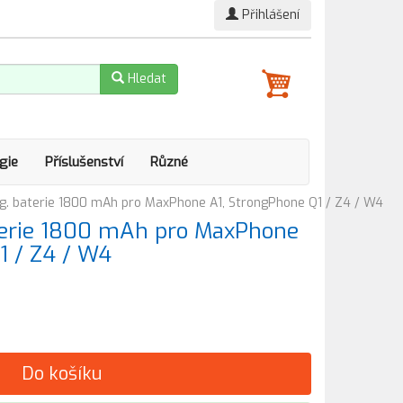
Přihlášení
Hledat
gie
Příslušenství
Různé
g. baterie 1800 mAh pro MaxPhone A1, StrongPhone Q1 / Z4 / W4
terie 1800 mAh pro MaxPhone
1 / Z4 / W4
Do košíku