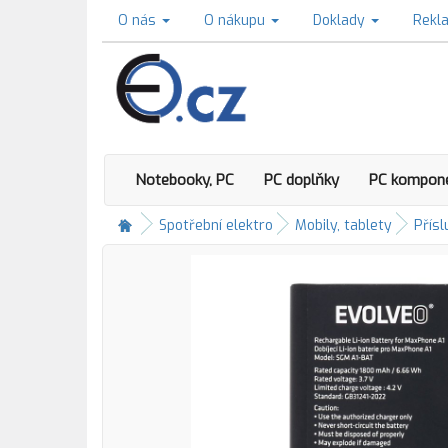
O nás
O nákupu
Doklady
Rekl
Notebooky, PC
PC doplňky
PC kompon
Spotřební elektro
Mobily, tablety
Přísl