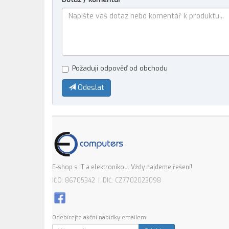
Požaduji odpověď od obchodu
Odeslat
E-shop s IT a elektronikou. Vždy najdeme řešení!
IČO: 86705342 | DIČ: CZ7702023098
Odebírejte akční nabídky emailem: