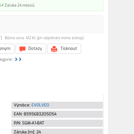
✓
í
Záruka 24 měsíců
AT)
Běžná cena: 412 Kč (při objednání mimo eshop)
beným
Dotazy
Tisknout
tegorie:
Výrobce:
EVOLVEO
EAN:
8595683205054
P/N:
SGM-A1-BAT
Záruka [m]:
24