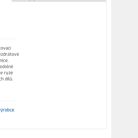
čovací
bezdrátové
nice,
 odolné
je ryze
h dílů.
výrobce