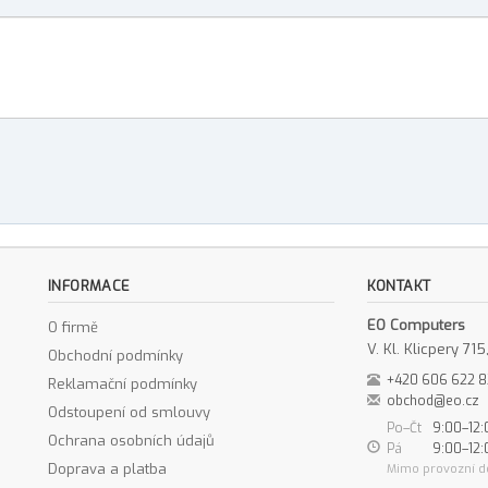
INFORMACE
KONTAKT
EO Computers
O firmě
V. Kl. Klicpery 7
Obchodní podmínky
+420 606 622 
Reklamační podmínky
obchod@eo.cz
Odstoupení od smlouvy
Po–Čt
9:00–12:
Ochrana osobních údajů
Pá
9:00–12:
Doprava a platba
Mimo provozní d