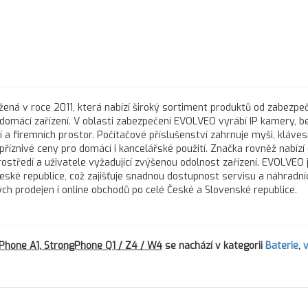
ená v roce 2011, která nabízí široký sortiment produktů od zabezpe
 domácí zařízení. V oblasti zabezpečení EVOLVEO vyrábí IP kamery, 
a firemních prostor. Počítačové příslušenství zahrnuje myši, kláves
říznivé ceny pro domácí i kancelářské použití. Značka rovněž nabízí
středí a uživatele vyžadující zvýšenou odolnost zařízení. EVOLVEO 
ké republice, což zajišťuje snadnou dostupnost servisu a náhradníc
h prodejen i online obchodů po celé České a Slovenské republice.
Phone A1, StrongPhone Q1 / Z4 / W4
se nachází v kategorii
Baterie
,