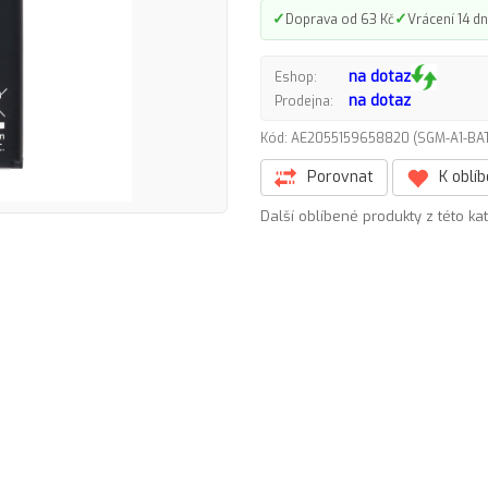
✓
✓
Doprava od 63 Kč
Vrácení 14 dn
na dotaz
Eshop:
na dotaz
Prodejna:
Kód: AE2055159658820 (SGM-A1-B
Porovnat
K oblí
Další oblíbené produkty z této ka