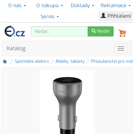
O nás
O nákupu
Doklady
Reklamace
Přihlášení
Servis
Hledat
Katalog
Spotřební elektro
Mobily, tablety
Příslušenství pro mob