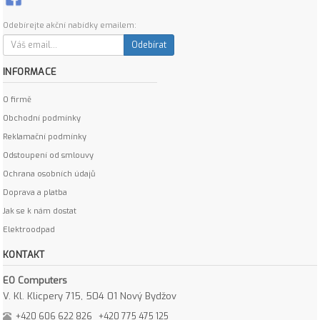
Odebírejte akční nabídky emailem:
Odebírat
INFORMACE
O firmě
Obchodní podmínky
Reklamační podmínky
Odstoupení od smlouvy
Ochrana osobních údajů
Doprava a platba
Jak se k nám dostat
Elektroodpad
KONTAKT
EO Computers
V. Kl. Klicpery 715, 504 01 Nový Bydžov
+420 606 622 826
+420 775 475 125