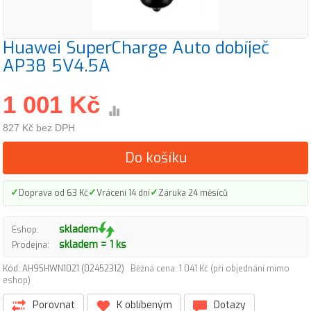
Huawei SuperCharge Auto dobíječ
AP38 5V4.5A
1 001 Kč
827 Kč bez DPH
Do košíku
✓
✓
✓
Doprava od 63 Kč
Vrácení 14 dní
Záruka 24 měsíců
skladem
Eshop:
skladem = 1 ks
Prodejna:
Kód: AH95HWN1021 (02452312)
Běžná cena: 1 041 Kč (při objednání mimo
eshop)
Porovnat
K oblíbeným
Dotazy