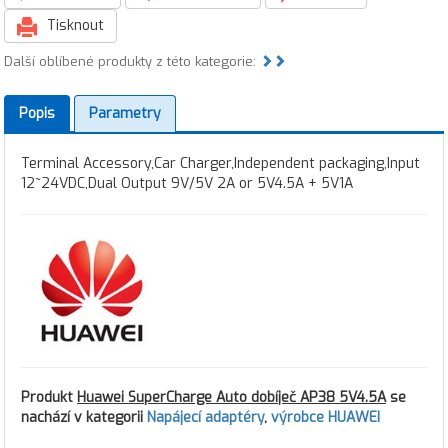
Tisknout
Další oblíbené produkty z této kategorie:
Popis
Parametry
Terminal Accessory,Car Charger,Independent packaging,Input
12~24VDC,Dual Output 9V/5V 2A or 5V4.5A + 5V1A
Produkt
Huawei SuperCharge Auto dobíječ AP38 5V4.5A
se
nachází v kategorii
Napájecí adaptéry
,
výrobce HUAWEI