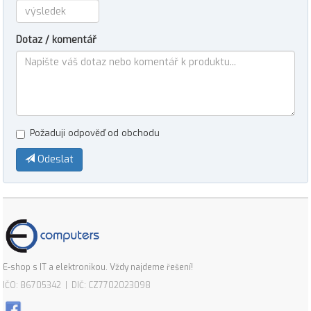
Dotaz / komentář
Požaduji odpověď od obchodu
Odeslat
E-shop s IT a elektronikou. Vždy najdeme řešení!
IČO: 86705342 | DIČ: CZ7702023098