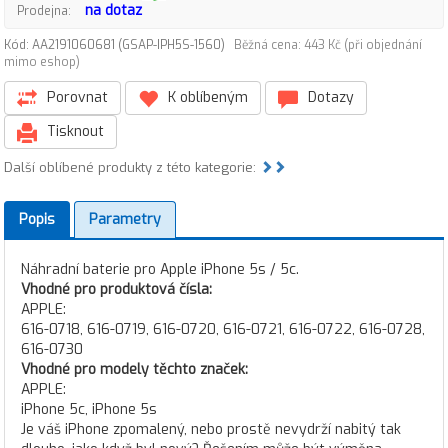
na dotaz
Prodejna:
Kód: AA2191060681 (GSAP-IPH5S-1560)
Běžná cena: 443 Kč (při objednání
mimo eshop)
Porovnat
K oblíbeným
Dotazy
Tisknout
Další oblíbené produkty z této kategorie:
Popis
Parametry
Náhradní baterie pro Apple iPhone 5s / 5c.
Vhodné pro produktová čísla:
APPLE:
616-0718, 616-0719, 616-0720, 616-0721, 616-0722, 616-0728,
616-0730
Vhodné pro modely těchto značek:
APPLE:
iPhone 5c, iPhone 5s
Je váš iPhone zpomalený, nebo prostě nevydrží nabitý tak