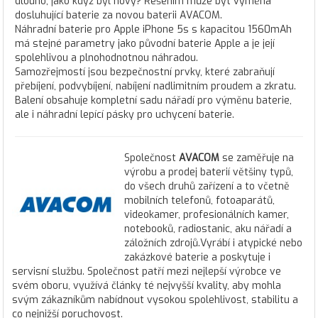
dlouho, jako když byl nový? Řešením může být výměna
dosluhující baterie za novou baterii AVACOM.
Náhradní baterie pro Apple iPhone 5s s kapacitou 1560mAh
má stejné parametry jako původní baterie Apple a je její
spolehlivou a plnohodnotnou náhradou.
Samozřejmostí jsou bezpečnostní prvky, které zabraňují
přebíjení, podvybíjení, nabíjení nadlimitním proudem a zkratu.
Balení obsahuje kompletní sadu nářadí pro výměnu baterie,
ale i náhradní lepící pásky pro uchycení baterie.
Společnost
AVACOM
se zaměřuje na
výrobu a prodej baterií většiny typů,
do všech druhů zařízení a to včetně
mobilních telefonů, fotoaparátů,
videokamer, profesionálních kamer,
notebooků, radiostanic, aku nářadí a
záložních zdrojů.Vyrábí i atypické nebo
zakázkové baterie a poskytuje i
servisní službu. Společnost patří mezi nejlepší výrobce ve
svém oboru, využívá články té nejvyšší kvality, aby mohla
svým zákazníkům nabídnout vysokou spolehlivost, stabilitu a
co nejnižší poruchovost.