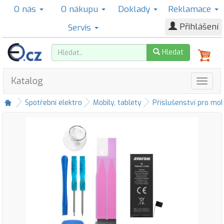
O nás
O nákupu
Doklady
Reklamace
Přihlášení
Servis
Hledat
Katalog
Spotřební elektro
Mobily, tablety
Příslušenství pro mob