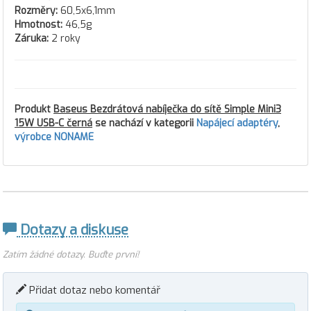
Rozměry:
60,5x6,1mm
Hmotnost:
46,5g
Záruka:
2 roky
Produkt
Baseus Bezdrátová nabíječka do sítě Simple Mini3
15W USB-C černá
se nachází v kategorii
Napájecí adaptéry
,
výrobce NONAME
Dotazy a diskuse
Zatím žádné dotazy. Buďte první!
Přidat dotaz nebo komentář