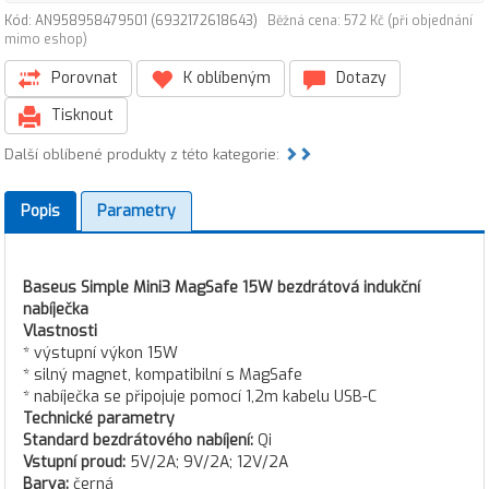
Kód: AN958958479501 (6932172618643)
Běžná cena: 572 Kč (při objednání
mimo eshop)
Porovnat
K oblíbeným
Dotazy
Tisknout
Další oblíbené produkty z této kategorie:
Popis
Parametry
Baseus Simple Mini3 MagSafe 15W bezdrátová indukční
nabíječka
Vlastnosti
* výstupní výkon 15W
* silný magnet, kompatibilní s MagSafe
* nabíječka se připojuje pomocí 1,2m kabelu USB-C
Technické parametry
Standard bezdrátového nabíjení:
Qi
Vstupní proud:
5V/2A; 9V/2A; 12V/2A
Barva:
černá