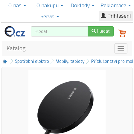
O nás
O nákupu
Doklady
Reklamace
Přihlášení
Servis
Hledat
Katalog
Spotřební elektro
Mobily, tablety
Příslušenství pro mob