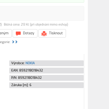
32)
Běžná cena: 213 Kč (při objednání mimo eshop)
beným
Dotazy
Tisknout
tegorie:
Výrobce:
NOKIA
EAN:
8592118018432
P/N:
8592118018432
Záruka [m]:
6