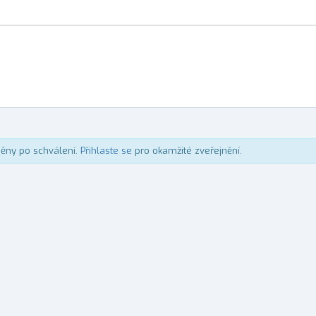
něny po schválení.
Přihlaste se
pro okamžité zveřejnění.