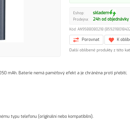
skladem
Eshop:
24h od objednávky
Prodejna:
Kód: AN9588080218 (85921180184
Porovnat
K oblí
Další oblíbené produkty z této ka
 1050 mAh. Baterie nemá paměťový efekt a je chráněna proti přebití,
nému typu telefonu (originální nebo kompatibilní).