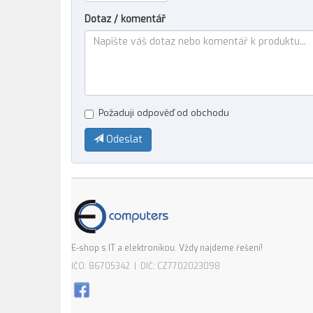
Dotaz / komentář
Požaduji odpověď od obchodu
Odeslat
E-shop s IT a elektronikou. Vždy najdeme řešení!
IČO: 86705342 | DIČ: CZ7702023098