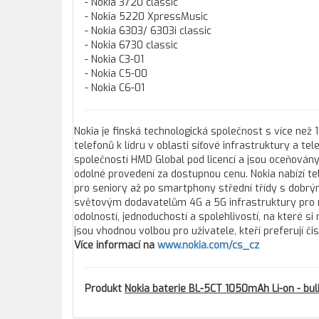
- Nokia 3720 classic
- Nokia 5220 XpressMusic
- Nokia 6303/ 6303i classic
- Nokia 6730 classic
- Nokia C3-01
- Nokia C5-00
- Nokia C6-01
Nokia je finská technologická společnost s více než 
telefonů k lídru v oblasti síťové infrastruktury a 
společností HMD Global pod licencí a jsou oceňovány
odolné provedení za dostupnou cenu. Nokia nabízí te
pro seniory až po smartphony střední třídy s dobrým
světovým dodavatelům 4G a 5G infrastruktury pro m
odolností, jednoduchostí a spolehlivostí, na které si
jsou vhodnou volbou pro uživatele, kteří preferují 
Více informací na
www.nokia.com/cs_cz
Produkt
Nokia baterie BL-5CT 1050mAh Li-on - bul