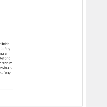
ilních
yráběny
ému a
elefonů
 předním
jována s
elefony