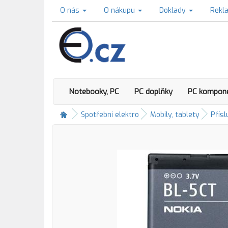
O nás
O nákupu
Doklady
Rekl
Notebooky, PC
PC doplňky
PC kompon
Spotřební elektro
Mobily, tablety
Přísl