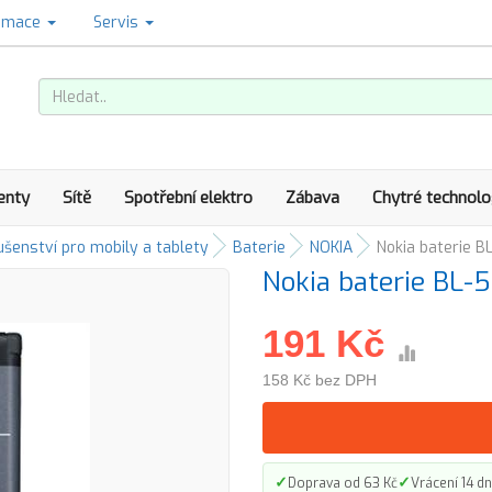
amace
Servis
enty
Sítě
Spotřební elektro
Zábava
Chytré technolo
ušenství pro mobily a tablety
Baterie
NOKIA
Nokia baterie B
Nokia baterie BL-
191 Kč
158 Kč bez DPH
✓
✓
Doprava od 63 Kč
Vrácení 14 dn