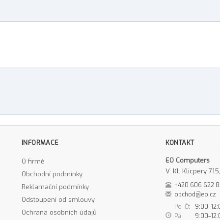
INFORMACE
KONTAKT
EO Computers
O firmě
V. Kl. Klicpery 7
Obchodní podmínky
+420 606 622 
Reklamační podmínky
obchod@eo.cz
Odstoupení od smlouvy
Po–Čt
9:00–12:
Ochrana osobních údajů
Pá
9:00–12: