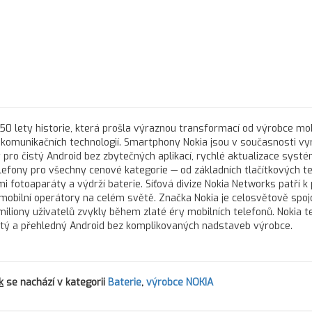
150 lety historie, která prošla výraznou transformací od výrobce mob
telekomunikačních technologií. Smartphony Nokia jsou v současnosti v
 pro čistý Android bez zbytečných aplikací, rychlé aktualizace syst
lefony pro všechny cenové kategorie — od základních tlačítkových t
i fotoaparáty a výdrží baterie. Síťová divize Nokia Networks patří k
obilní operátory na celém světě. Značka Nokia je celosvětově spo
 miliony uživatelů zvykly během zlaté éry mobilních telefonů. Nokia t
čistý a přehledný Android bez komplikovaných nadstaveb výrobce.
k
se nachází v kategorii
Baterie
,
výrobce NOKIA