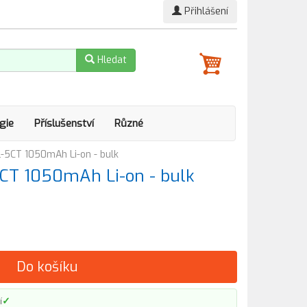
Přihlášení
Hledat
gie
Příslušenství
Různé
L-5CT 1050mAh Li-on - bulk
5CT 1050mAh Li-on - bulk
Do košíku
✓
í