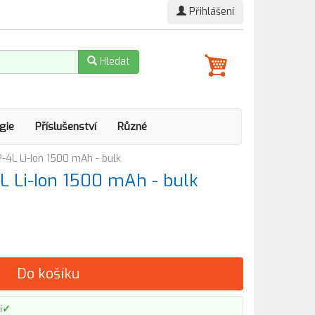
Přihlášení
Hledat
gie
Příslušenství
Různé
P-4L Li-Ion 1500 mAh - bulk
4L Li-Ion 1500 mAh - bulk
Do košíku
✓
í