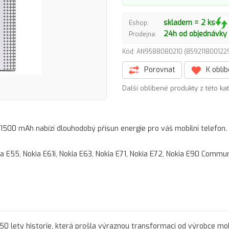
skladem = 2 ks
Eshop:
24h od objednávky
Prodejna:
Kód: AN9588080210 (85921180012
Porovnat
K oblí
Další oblíbené produkty z této ka
 1500 mAh nabízí dlouhodobý přísun energie pro váš mobilní telefon.
a E55, Nokia E61i, Nokia E63, Nokia E71, Nokia E72, Nokia E90 Commun
150 lety historie, která prošla výraznou transformací od výrobce mob