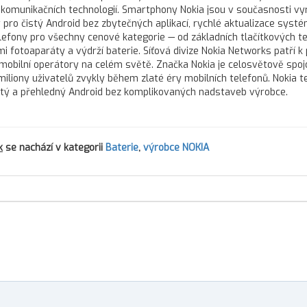
telekomunikačních technologií. Smartphony Nokia jsou v současnosti v
 pro čistý Android bez zbytečných aplikací, rychlé aktualizace syst
lefony pro všechny cenové kategorie — od základních tlačítkových t
i fotoaparáty a výdrží baterie. Síťová divize Nokia Networks patří k
obilní operátory na celém světě. Značka Nokia je celosvětově spo
 miliony uživatelů zvykly během zlaté éry mobilních telefonů. Nokia t
čistý a přehledný Android bez komplikovaných nadstaveb výrobce.
k
se nachází v kategorii
Baterie
,
výrobce NOKIA