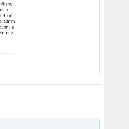
yráběny
ému a
elefonů
 předním
jována s
elefony