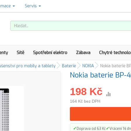
amace
Servis
enty
Sítě
Spotřební elektro
Zábava
Chytré technolo
ušenství pro mobily a tablety
Baterie
NOKIA
Nokia baterie B
Nokia baterie BP-
198 Kč
164 Kč bez DPH
✓
✓
Doprava od 63 Kč
Vrácení 14 dn