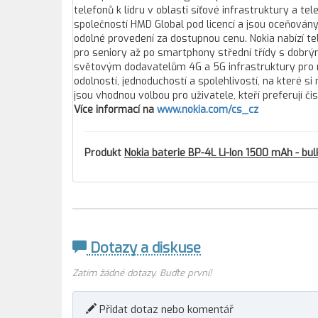
telefonů k lídru v oblasti síťové infrastruktury a 
společností HMD Global pod licencí a jsou oceňovány
odolné provedení za dostupnou cenu. Nokia nabízí te
pro seniory až po smartphony střední třídy s dobrým
světovým dodavatelům 4G a 5G infrastruktury pro m
odolností, jednoduchostí a spolehlivostí, na které si
jsou vhodnou volbou pro uživatele, kteří preferují 
Více informací na
www.nokia.com/cs_cz
Produkt
Nokia baterie BP-4L Li-Ion 1500 mAh - bul
Dotazy a diskuse
Zatím žádné dotazy. Buďte první!
Přidat dotaz nebo komentář