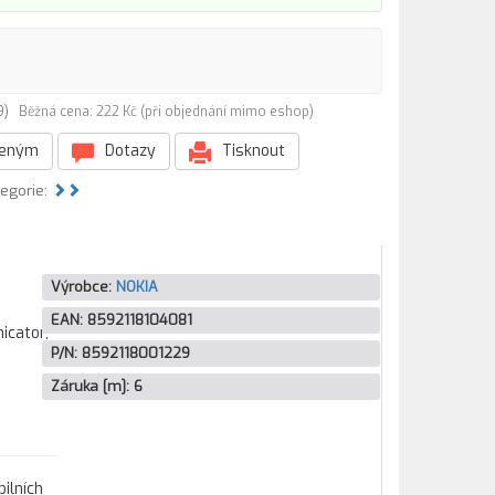
29)
Běžná cena: 222 Kč (při objednání mimo eshop)
beným
Dotazy
Tisknout
tegorie:
Výrobce:
NOKIA
EAN:
8592118104081
icator,
P/N:
8592118001229
Záruka [m]:
6
ilních