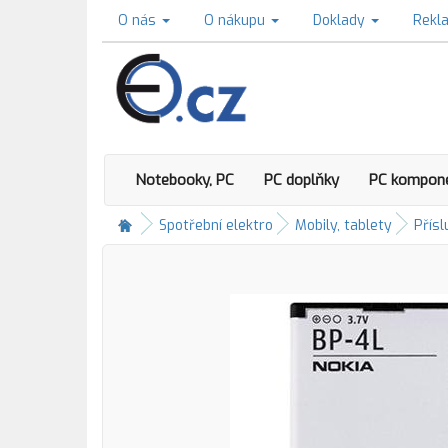
O nás
O nákupu
Doklady
Rekl
Notebooky, PC
PC doplňky
PC kompon
Spotřební elektro
Mobily, tablety
Přísl