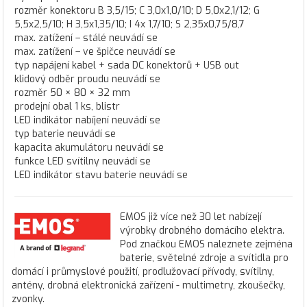
rozměr konektoru B 3,5/15; C 3,0x1,0/10; D 5,0x2,1/12; G
5,5x2,5/10; H 3,5x1,35/10; I 4x 1,7/10; S 2,35x0,75/8,7
max. zatížení – stálé neuvádí se
max. zatížení – ve špičce neuvádí se
typ napájení kabel + sada DC konektorů + USB out
klidový odběr proudu neuvádí se
rozměr 50 × 80 × 32 mm
prodejní obal 1 ks, blistr
LED indikátor nabíjení neuvádí se
typ baterie neuvádí se
kapacita akumulátoru neuvádí se
funkce LED svítilny neuvádí se
LED indikátor stavu baterie neuvádí se
EMOS již více než 30 let nabízejí
výrobky drobného domácího elektra.
Pod značkou EMOS naleznete zejména
baterie, světelné zdroje a svítidla pro
domácí i průmyslové použití, prodlužovací přívody, svítilny,
antény, drobná elektronická zařízení - multimetry, zkoušečky,
zvonky.