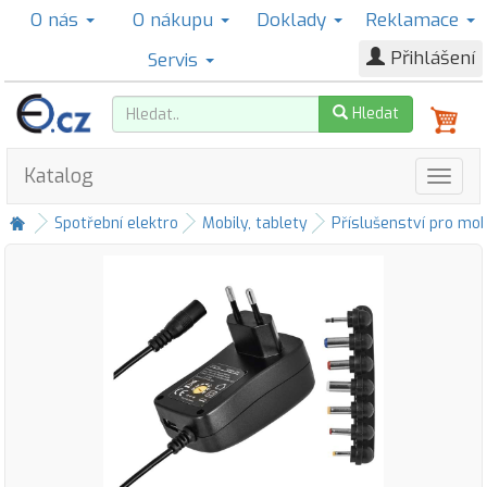
O nás
O nákupu
Doklady
Reklamace
Přihlášení
Servis
Hledat
Katalog
Spotřební elektro
Mobily, tablety
Příslušenství pro mob