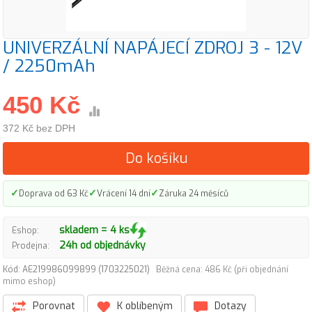
UNIVERZÁLNÍ NAPÁJECÍ ZDROJ 3 - 12V
/ 2250mAh
450 Kč
372 Kč bez DPH
Do košíku
✓
✓
✓
Doprava od 63 Kč
Vrácení 14 dní
Záruka 24 měsíců
skladem = 4 ks
Eshop:
24h od objednávky
Prodejna:
Kód: AE219986099899 (1703225021)
Běžná cena: 486 Kč (při objednání
mimo eshop)
Porovnat
K oblíbeným
Dotazy