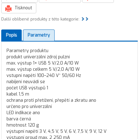
Tisknout
Další oblíbené produkty z této kategorie:
Popis
Parametry
Parametry produktu
produkt univerzální zdroj pulzní
max. výstup 1× USB 5 V/2,0 A/10 W
max. výstup celkem 5 V/2,0 A/10 W
vstupní napětí 100–240 V~ 50/60 Hz
nabíjení neuvádí se
počet USB výstupů 1
kabel 1,5 m
ochrana proti přetížení, přepětí a zkratu ano
určeno pro univerzální
LED indikace ano
barva černá
hmotnost 120 g
výstupní napětí 3 V, 4,5 V, 5 V, 6 V, 7,5 V, 9 V, 12 V
výstupní proud max. 2 250 mA