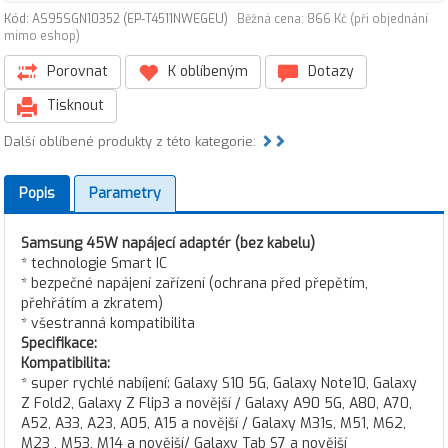
Kód: AS95SGN10352 (EP-T4511NWEGEU)
Běžná cena: 866 Kč (při objednání
mimo eshop)
Porovnat
K oblíbeným
Dotazy
Tisknout
Další oblíbené produkty z této kategorie:
Popis
Parametry
Samsung 45W napájecí adaptér (bez kabelu)
* technologie Smart IC
* bezpečné napájení zařízení (ochrana před přepětím,
přehřátím a zkratem)
* všestranná kompatibilita
Specifikace:
Kompatibilita:
* super rychlé nabíjení: Galaxy S10 5G, Galaxy Note10, Galaxy
Z Fold2, Galaxy Z Flip3 a novější / Galaxy A90 5G, A80, A70,
A52, A33, A23, A05, A15 a novější / Galaxy M31s, M51, M62,
M23 , M53, M14 a novější/ Galaxy Tab S7 a novější