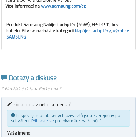
včetně 5G, AI a udržitelné výroby.
Více informací na
www.samsung.com/cz
Produkt
Samsung Nabíjecí adaptér (45W), EP-T4511, bez
kabelu, Bílý
se nachází v kategorii
Napájecí adaptéry
,
výrobce
SAMSUNG
Dotazy a diskuse
Zatím žádné dotazy. Buďte první!
Přidat dotaz nebo komentář
Příspěvky nepřihlášených uživatelů jsou zveřejněny po
schválení.
Přihlaste se
pro okamžité zveřejnění.
Vaše jméno