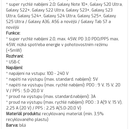
* super rychlé nabíjení 2.0: Galaxy Note 10+, Galaxy S20 Ultra,
Galaxy S22+, Galaxy S22 Ultra, Galaxy S23+, Galaxy S23
Ultra, Galaxy S24+, Galaxy S24 Ultra, Galaxy S25+, Galaxy
S25 Ultra / Galaxy A36, A56 a novější / Galaxy Tab S7 a
novější
Funkce:
* super rychlé nabíjení 2.0, max. 45W, PD 3,0 PDO/PPS max.
45W, nízká spotřeba energie v pohotovostním režimu
(<5mW)
Rozhraní:
* USB-C
Napájení:
* napájení na vstupu: 100 - 240 V
* napětí na výstupu (max. standard. nabíjení): 5V
* napětí na výstupu (max. rychlé nabíjení): PDO : 9 V, 15 V, 20
V / PPS : 5,0-20,0 V
* proud na výstupu (max. standard.nabíjení): 3A
* proud na výstupu (max. rychlé nabíjení): PDO : 3 A(9 V, 15 V),
2,25 A (20 V) / PPS : 2,25 A(5,0-20,0 V)
Materiál produktu:
recyklovaný materiál (min. 3,5%
recyklovaného plastu)
Barva:
bílá