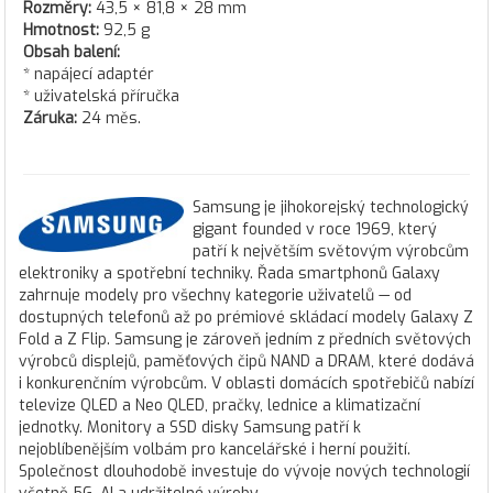
Rozměry:
43,5 × 81,8 × 28 mm
Hmotnost:
92,5 g
Obsah balení:
* napájecí adaptér
* uživatelská příručka
Záruka:
24 měs.
Samsung je jihokorejský technologický
gigant founded v roce 1969, který
patří k největším světovým výrobcům
elektroniky a spotřební techniky. Řada smartphonů Galaxy
zahrnuje modely pro všechny kategorie uživatelů — od
dostupných telefonů až po prémiové skládací modely Galaxy Z
Fold a Z Flip. Samsung je zároveň jedním z předních světových
výrobců displejů, paměťových čipů NAND a DRAM, které dodává
i konkurenčním výrobcům. V oblasti domácích spotřebičů nabízí
televize QLED a Neo QLED, pračky, lednice a klimatizační
jednotky. Monitory a SSD disky Samsung patří k
nejoblíbenějším volbám pro kancelářské i herní použití.
Společnost dlouhodobě investuje do vývoje nových technologií