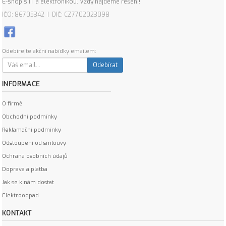
E-shop s IT a elektronikou. Vždy najdeme řešení!
IČO: 86705342 | DIČ: CZ7702023098
Odebírejte akční nabídky emailem:
Odebírat
INFORMACE
O firmě
Obchodní podmínky
Reklamační podmínky
Odstoupení od smlouvy
Ochrana osobních údajů
Doprava a platba
Jak se k nám dostat
Elektroodpad
KONTAKT