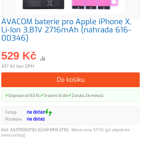
AVACOM baterie pro Apple iPhone X,
Li-Ion 3,81V 2716mAh (náhrada 616-
00346)
529 Kč
437 Kč bez DPH
Do košíku
✓
✓
✓
Doprava od 63 Kč
Vrácení 14 dní
Záruka 24 měsíců
na dotaz
Eshop:
na dotaz
Prodejna:
Kód: AA2191060782 (GSAP-IPHX-2716)
Běžná cena: 571 Kč (při objednání
mimo eshop)