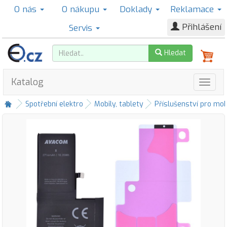
O nás
O nákupu
Doklady
Reklamace
Přihlášení
Servis
Hledat
Katalog
Spotřební elektro
Mobily, tablety
Příslušenství pro mob