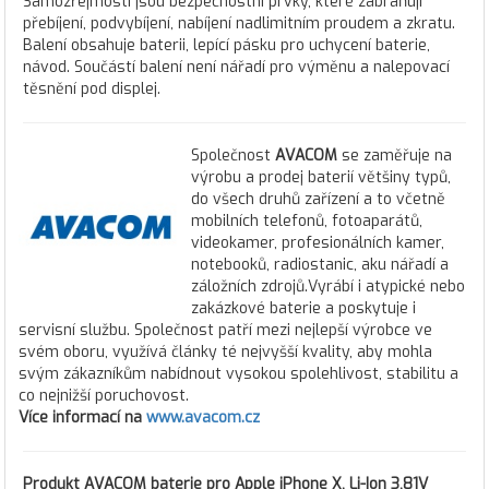
Samozřejmostí jsou bezpečnostní prvky, které zabraňují
přebíjení, podvybíjení, nabíjení nadlimitním proudem a zkratu.
Balení obsahuje baterii, lepící pásku pro uchycení baterie,
návod. Součástí balení není nářadí pro výměnu a nalepovací
těsnění pod displej.
Společnost
AVACOM
se zaměřuje na
výrobu a prodej baterií většiny typů,
do všech druhů zařízení a to včetně
mobilních telefonů, fotoaparátů,
videokamer, profesionálních kamer,
notebooků, radiostanic, aku nářadí a
záložních zdrojů.Vyrábí i atypické nebo
zakázkové baterie a poskytuje i
servisní službu. Společnost patří mezi nejlepší výrobce ve
svém oboru, využívá články té nejvyšší kvality, aby mohla
svým zákazníkům nabídnout vysokou spolehlivost, stabilitu a
co nejnižší poruchovost.
Více informací na
www.avacom.cz
Produkt
AVACOM baterie pro Apple iPhone X, Li-Ion 3,81V