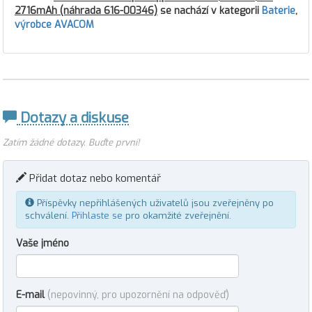
2716mAh (náhrada 616-00346)
se nachází v kategorii
Baterie
,
výrobce AVACOM
Dotazy a diskuse
Zatím žádné dotazy. Buďte první!
Přidat dotaz nebo komentář
Příspěvky nepřihlášených uživatelů jsou zveřejněny po
schválení.
Přihlaste se
pro okamžité zveřejnění.
Vaše jméno
E-mail
(nepovinný, pro upozornění na odpověď)