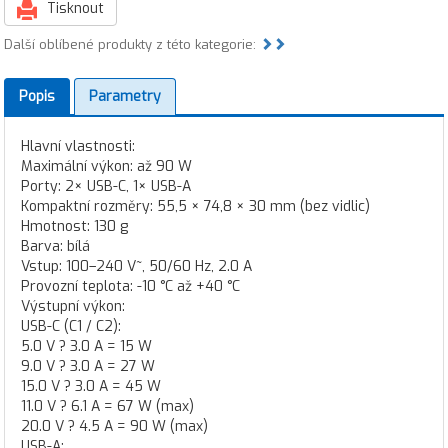
Tisknout
Další oblíbené produkty z této kategorie:
Popis
Parametry
Hlavní vlastnosti:
Maximální výkon: až 90 W
Porty: 2× USB-C, 1× USB-A
Kompaktní rozměry: 55,5 × 74,8 × 30 mm (bez vidlic)
Hmotnost: 130 g
Barva: bílá
Vstup: 100–240 V~, 50/60 Hz, 2.0 A
Provozní teplota: -10 °C až +40 °C
Výstupní výkon:
USB-C (C1 / C2):
5.0 V ? 3.0 A = 15 W
9.0 V ? 3.0 A = 27 W
15.0 V ? 3.0 A = 45 W
11.0 V ? 6.1 A = 67 W (max)
20.0 V ? 4.5 A = 90 W (max)
USB-A: