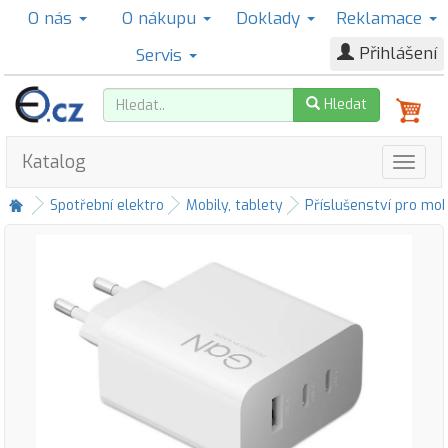
O nás
O nákupu
Doklady
Reklamace
Přihlášení
Servis
Hledat
Katalog
Spotřební elektro
Mobily, tablety
Příslušenství pro mob