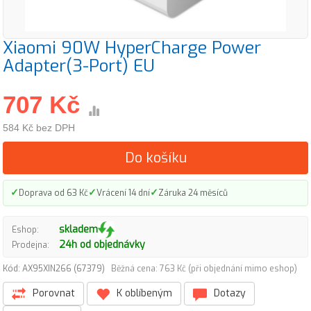
Xiaomi 90W HyperCharge Power
Adapter(3-Port) EU
707 Kč
584 Kč bez DPH
Do košíku
✓
✓
✓
Doprava od 63 Kč
Vrácení 14 dní
Záruka 24 měsíců
skladem
Eshop:
24h od objednávky
Prodejna:
Kód: AX95XIN266 (67379)
Běžná cena: 763 Kč (při objednání mimo eshop)
Porovnat
K oblíbeným
Dotazy