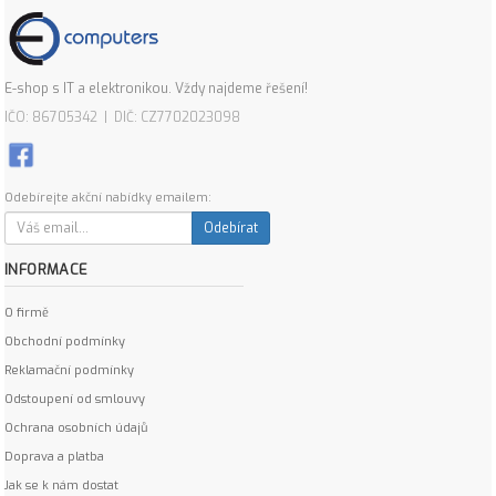
E-shop s IT a elektronikou. Vždy najdeme řešení!
IČO: 86705342 | DIČ: CZ7702023098
Odebírejte akční nabídky emailem:
Odebírat
INFORMACE
O firmě
Obchodní podmínky
Reklamační podmínky
Odstoupení od smlouvy
Ochrana osobních údajů
Doprava a platba
Jak se k nám dostat