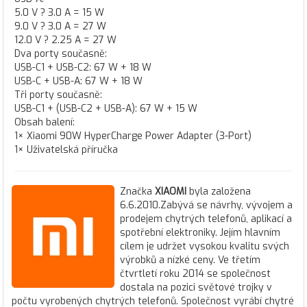
5.0 V ? 3.0 A = 15 W
9.0 V ? 3.0 A = 27 W
12.0 V ? 2.25 A = 27 W
Dva porty současně:
USB-C1 + USB-C2: 67 W + 18 W
USB-C + USB-A: 67 W + 18 W
Tři porty současně:
USB-C1 + (USB-C2 + USB-A): 67 W + 15 W
Obsah balení:
1× Xiaomi 90W HyperCharge Power Adapter (3-Port)
1× Uživatelská příručka
Značka
XIAOMI
byla založena
6.6.2010.Zabývá se návrhy, vývojem a
prodejem chytrých telefonů, aplikací a
spotřební elektroniky. Jejím hlavním
cílem je udržet vysokou kvalitu svých
výrobků a nízké ceny. Ve třetím
čtvrtletí roku 2014 se společnost
dostala na pozici světové trojky v
počtu vyrobených chytrých telefonů. Společnost vyrábí chytré