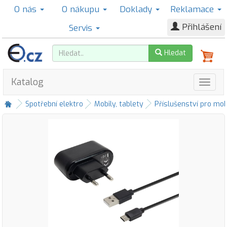
O nás
O nákupu
Doklady
Reklamace
Přihlášení
Servis
Hledat
Katalog
Spotřební elektro
Mobily, tablety
Příslušenství pro mob