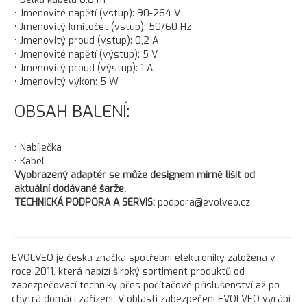
• Jmenovité napětí (vstup): 90-264 V
• Jmenovitý kmitočet (vstup): 50/60 Hz
• Jmenovitý proud (vstup): 0,2 A
• Jmenovité napětí (výstup): 5 V
• Jmenovitý proud (výstup): 1 A
• Jmenovitý výkon: 5 W
OBSAH BALENÍ:
• Nabíječka
• Kabel
Vyobrazený adaptér se může designem mírně lišit od
aktuální dodávané šarže.
TECHNICKÁ PODPORA A SERVIS:
podpora@evolveo.cz
EVOLVEO je česká značka spotřební elektroniky založená v
roce 2011, která nabízí široký sortiment produktů od
zabezpečovací techniky přes počítačové příslušenství až po
chytrá domácí zařízení. V oblasti zabezpečení EVOLVEO vyrábí