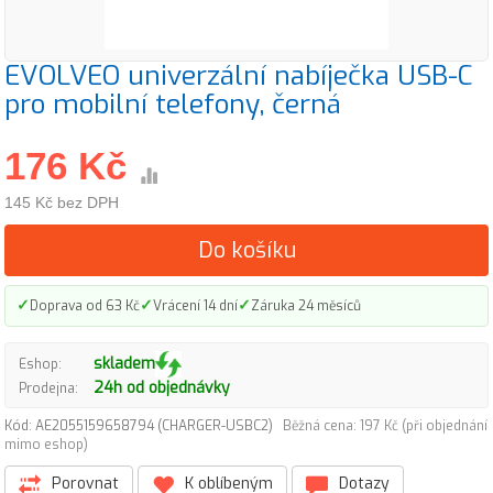
EVOLVEO univerzální nabíječka USB-C
pro mobilní telefony, černá
176 Kč
145 Kč bez DPH
Do košíku
✓
✓
✓
Doprava od 63 Kč
Vrácení 14 dní
Záruka 24 měsíců
skladem
Eshop:
24h od objednávky
Prodejna:
Kód: AE2055159658794 (CHARGER-USBC2)
Běžná cena: 197 Kč (při objednání
mimo eshop)
Porovnat
K oblíbeným
Dotazy