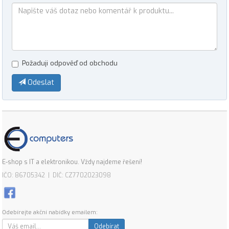
Požaduji odpověď od obchodu
Odeslat
E-shop s IT a elektronikou. Vždy najdeme řešení!
IČO: 86705342 | DIČ: CZ7702023098
Odebírejte akční nabídky emailem:
Odebírat