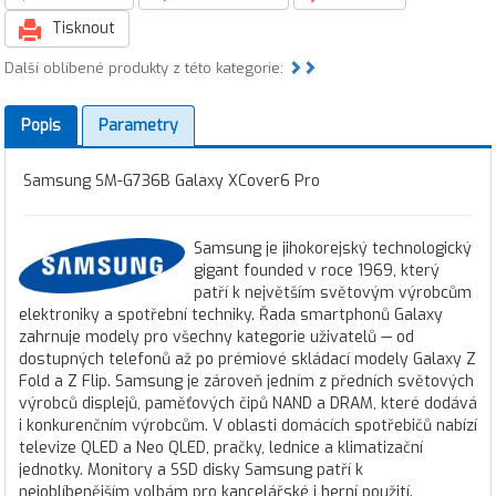
Tisknout
Další oblíbené produkty z této kategorie:
Popis
Parametry
Samsung SM-G736B Galaxy XCover6 Pro
Samsung je jihokorejský technologický
gigant founded v roce 1969, který
patří k největším světovým výrobcům
elektroniky a spotřební techniky. Řada smartphonů Galaxy
zahrnuje modely pro všechny kategorie uživatelů — od
dostupných telefonů až po prémiové skládací modely Galaxy Z
Fold a Z Flip. Samsung je zároveň jedním z předních světových
výrobců displejů, paměťových čipů NAND a DRAM, které dodává
i konkurenčním výrobcům. V oblasti domácích spotřebičů nabízí
televize QLED a Neo QLED, pračky, lednice a klimatizační
jednotky. Monitory a SSD disky Samsung patří k
nejoblíbenějším volbám pro kancelářské i herní použití.