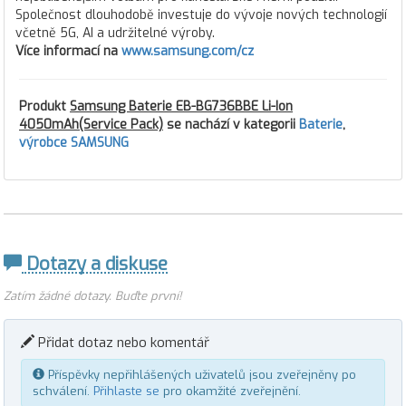
Společnost dlouhodobě investuje do vývoje nových technologií
včetně 5G, AI a udržitelné výroby.
Více informací na
www.samsung.com/cz
Produkt
Samsung Baterie EB-BG736BBE Li-Ion
4050mAh(Service Pack)
se nachází v kategorii
Baterie
,
výrobce SAMSUNG
Dotazy a diskuse
Zatím žádné dotazy. Buďte první!
Přidat dotaz nebo komentář
Příspěvky nepřihlášených uživatelů jsou zveřejněny po
schválení.
Přihlaste se
pro okamžité zveřejnění.