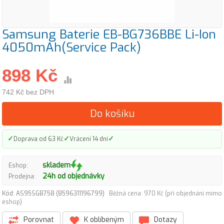
Samsung Baterie EB-BG736BBE Li-Ion
4050mAh(Service Pack)
898 Kč
742 Kč bez DPH
Do košíku
✓
✓
✓
Doprava od 63 Kč
Vrácení 14 dní
skladem
Eshop:
24h od objednávky
Prodejna:
Kód: AS95SGB758 (8596311196799)
Běžná cena: 970 Kč (při objednání mimo
eshop)
Porovnat
K oblíbeným
Dotazy