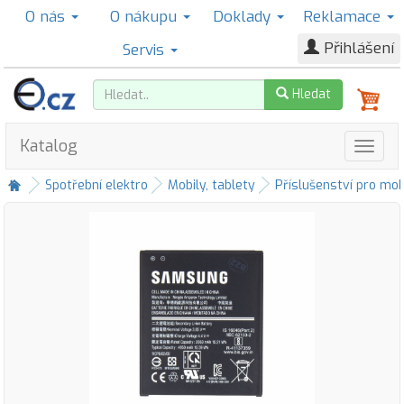
O nás
O nákupu
Doklady
Reklamace
Přihlášení
Servis
Hledat
Katalog
Spotřební elektro
Mobily, tablety
Příslušenství pro mob