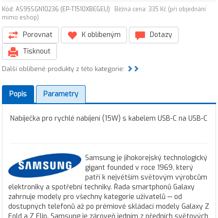
Kód: AS95SGN10236 (EP-T1510XBEGEU)
Běžná cena: 335 Kč (při objednání
mimo eshop)
Porovnat
K oblíbeným
Dotazy
Tisknout
Další oblíbené produkty z této kategorie:
Popis
Parametry
Nabíječka pro rychlé nabíjení (15W) s kabelem USB-C na USB-C
Samsung je jihokorejský technologický
gigant founded v roce 1969, který
patří k největším světovým výrobcům
elektroniky a spotřební techniky. Řada smartphonů Galaxy
zahrnuje modely pro všechny kategorie uživatelů — od
dostupných telefonů až po prémiové skládací modely Galaxy Z
Fold a Z Flip. Samsung je zároveň jedním z předních světových