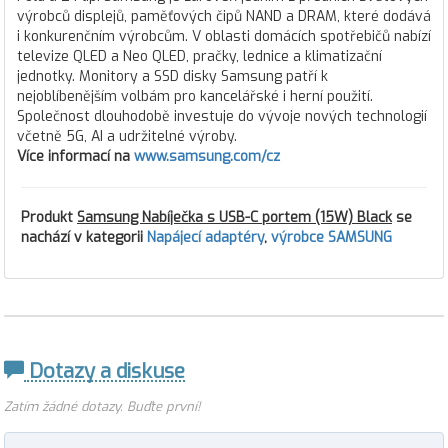
výrobců displejů, paměťových čipů NAND a DRAM, které dodává
i konkurenčním výrobcům. V oblasti domácích spotřebičů nabízí
televize QLED a Neo QLED, pračky, lednice a klimatizační
jednotky. Monitory a SSD disky Samsung patří k
nejoblíbenějším volbám pro kancelářské i herní použití.
Společnost dlouhodobě investuje do vývoje nových technologií
včetně 5G, AI a udržitelné výroby.
Více informací na
www.samsung.com/cz
Produkt
Samsung Nabíječka s USB-C portem (15W) Black
se
nachází v kategorii
Napájecí adaptéry
,
výrobce SAMSUNG
Dotazy a diskuse
Zatím žádné dotazy. Buďte první!