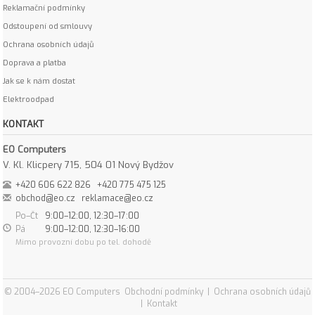
Reklamační podmínky
Odstoupení od smlouvy
Ochrana osobních údajů
Doprava a platba
Jak se k nám dostat
Elektroodpad
KONTAKT
EO Computers
V. Kl. Klicpery 715, 504 01 Nový Bydžov
+420 606 622 826
+420 775 475 125
obchod@eo.cz
reklamace@eo.cz
Po–Čt
9:00–12:00, 12:30–17:00
Pá
9:00–12:00, 12:30–16:00
Mimo provozní dobu po tel. dohodě
© 2004–2026 EO Computers
Obchodní podmínky
|
Ochrana osobních údajů
|
Kontakt