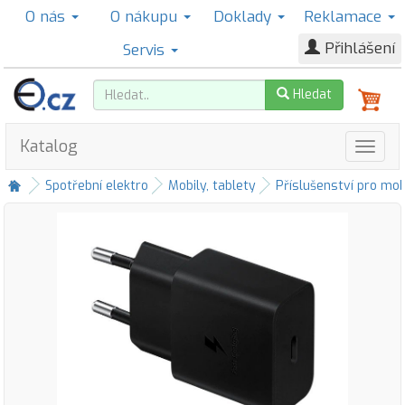
O nás
O nákupu
Doklady
Reklamace
Přihlášení
Servis
Hledat
Katalog
Spotřební elektro
Mobily, tablety
Příslušenství pro mob