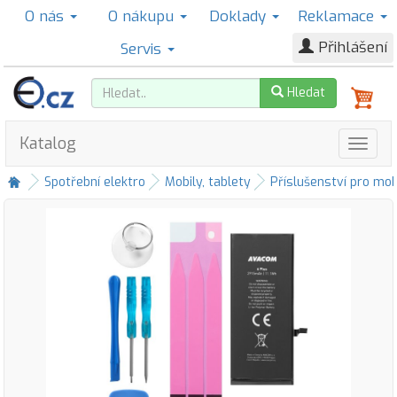
O nás
O nákupu
Doklady
Reklamace
Přihlášení
Servis
Hledat
Katalog
Spotřební elektro
Mobily, tablety
Příslušenství pro mob