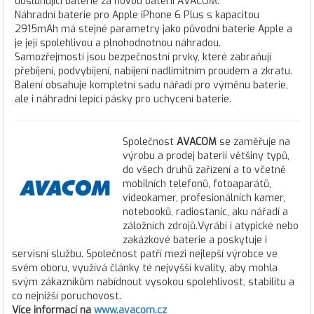
dosluhující baterie za novou baterii AVACOM.
Náhradní baterie pro Apple iPhone 6 Plus s kapacitou
2915mAh má stejné parametry jako původní baterie Apple a
je její spolehlivou a plnohodnotnou náhradou.
Samozřejmostí jsou bezpečnostní prvky, které zabraňují
přebíjení, podvybíjení, nabíjení nadlimitním proudem a zkratu.
Balení obsahuje kompletní sadu nářadí pro výměnu baterie,
ale i náhradní lepící pásky pro uchycení baterie.
Společnost
AVACOM
se zaměřuje na
výrobu a prodej baterií většiny typů,
do všech druhů zařízení a to včetně
mobilních telefonů, fotoaparátů,
videokamer, profesionálních kamer,
notebooků, radiostanic, aku nářadí a
záložních zdrojů.Vyrábí i atypické nebo
zakázkové baterie a poskytuje i
servisní službu. Společnost patří mezi nejlepší výrobce ve
svém oboru, využívá články té nejvyšší kvality, aby mohla
svým zákazníkům nabídnout vysokou spolehlivost, stabilitu a
co nejnižší poruchovost.
Více informací na
www.avacom.cz