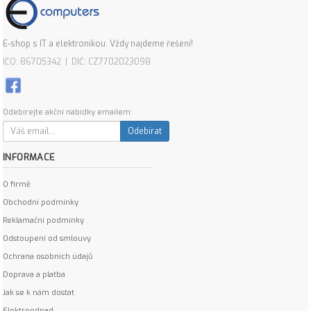
E-shop s IT a elektronikou. Vždy najdeme řešení!
IČO: 86705342 | DIČ: CZ7702023098
Odebírejte akční nabídky emailem:
Odebírat
INFORMACE
O firmě
Obchodní podmínky
Reklamační podmínky
Odstoupení od smlouvy
Ochrana osobních údajů
Doprava a platba
Jak se k nám dostat
Elektroodpad