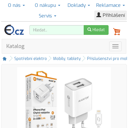
O nás
O nákupu
Doklady
Reklamace
Přihlášení
Servis
Hledat
Katalog
Spotřební elektro
Mobily, tablety
Příslušenství pro mob