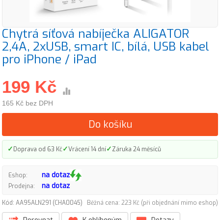
Chytrá síťová nabíječka ALIGATOR
2,4A, 2xUSB, smart IC, bílá, USB kabel
pro iPhone / iPad
199 Kč
165 Kč bez DPH
Do košíku
✓
✓
✓
Doprava od 63 Kč
Vrácení 14 dní
Záruka 24 měsíců
na dotaz
Eshop:
na dotaz
Prodejna:
Kód: AA95ALN291 (CHA0045)
Běžná cena: 223 Kč (při objednání mimo eshop)