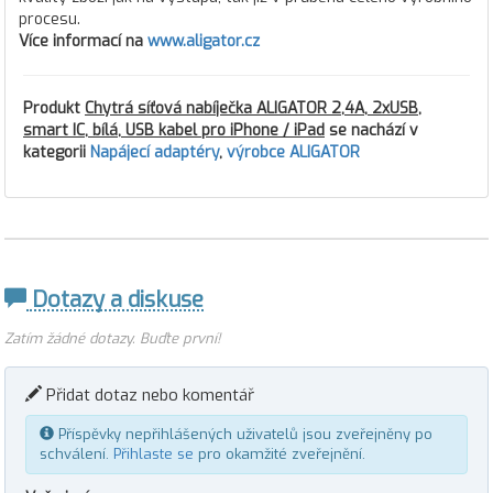
procesu.
Více informací na
www.aligator.cz
Produkt
Chytrá síťová nabíječka ALIGATOR 2,4A, 2xUSB,
smart IC, bílá, USB kabel pro iPhone / iPad
se nachází v
kategorii
Napájecí adaptéry
,
výrobce ALIGATOR
Dotazy a diskuse
Zatím žádné dotazy. Buďte první!
Přidat dotaz nebo komentář
Příspěvky nepřihlášených uživatelů jsou zveřejněny po
schválení.
Přihlaste se
pro okamžité zveřejnění.