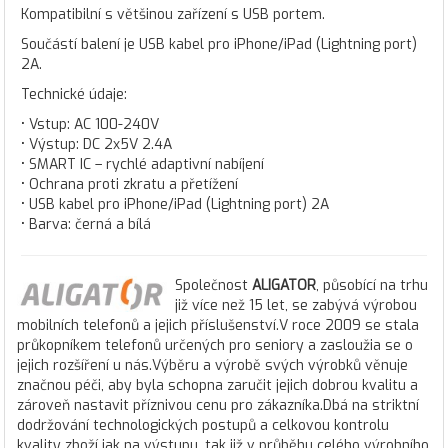
Kompatibilní s většinou zařízení s USB portem.
Součástí balení je USB kabel pro iPhone/iPad (Lightning port)
2A.
Technické údaje:
• Vstup: AC 100-240V
• Výstup: DC 2x5V 2.4A
• SMART IC – rychlé adaptivní nabíjení
• Ochrana proti zkratu a přetížení
• USB kabel pro iPhone/iPad (Lightning port) 2A
• Barva: černá a bílá
Společnost
ALIGATOR
, působící na trhu
již více než 15 let, se zabývá výrobou
mobilních telefonů a jejich příslušenství.V roce 2009 se stala
průkopníkem telefonů určených pro seniory a zasloužia se o
jejich rozšíření u nás.Výběru a výrobě svých výrobků věnuje
značnou péči, aby byla schopna zaručit jejich dobrou kvalitu a
zároveň nastavit příznivou cenu pro zákazníka.Dbá na striktní
dodržování technologických postupů a celkovou kontrolu
kvality zboží jak na výstupu, tak již v průběhu celého výrobního