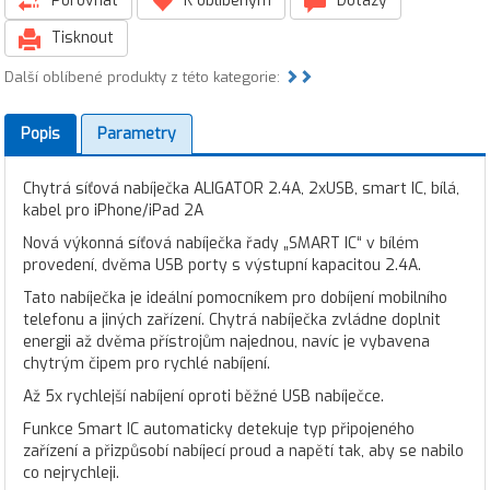
Porovnat
K oblíbeným
Dotazy
Tisknout
Další oblíbené produkty z této kategorie:
Popis
Parametry
Chytrá síťová nabíječka ALIGATOR 2.4A, 2xUSB, smart IC, bílá,
kabel pro iPhone/iPad 2A
Nová výkonná síťová nabíječka řady „SMART IC“ v bílém
provedení, dvěma USB porty s výstupní kapacitou 2.4A.
Tato nabíječka je ideální pomocníkem pro dobíjení mobilního
telefonu a jiných zařízení. Chytrá nabíječka zvládne doplnit
energii až dvěma přístrojům najednou, navíc je vybavena
chytrým čipem pro rychlé nabíjení.
Až 5x rychlejší nabíjení oproti běžné USB nabíječce.
Funkce Smart IC automaticky detekuje typ připojeného
zařízení a přizpůsobí nabíjecí proud a napětí tak, aby se nabilo
co nejrychleji.