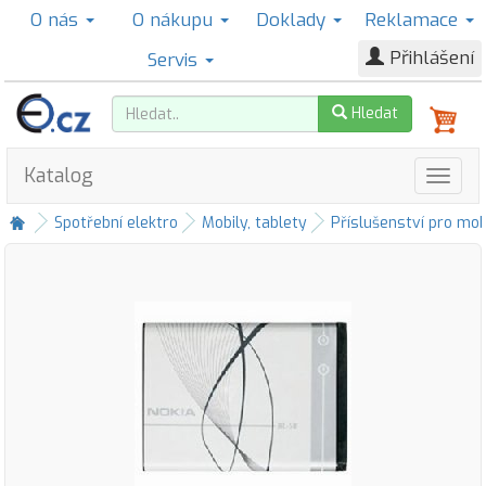
O nás
O nákupu
Doklady
Reklamace
Přihlášení
Servis
Hledat
Katalog
Spotřební elektro
Mobily, tablety
Příslušenství pro mob