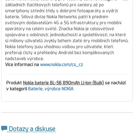
základních tlačítkových telefonů pro seniory až po
smartphony střední třídy s dobrými fotoaparáty a výdrží
baterie. Síťová divize Nokia Networks patří k předním
světovým dodavatelům 4G a 5G infrastruktury pro mobilní
operátory na celém světě. Značka Nokia je celosvětově
spojována s odolností, jednoduchostí a spolehlivostí, na které
si miliony uživatelů zvykly během zlaté éry mobilních telefonů.
Nokia telefony jsou vhodnou volbou pro uživatele, kteří
preferují čistý a přehledný Android bez komplikovaných
nadstaveb výrobce.
Více informací na
www.nokia.com/cs_cz
Produkt
Nokia baterie BL-5B 890mAh Li-Ion (Bulk)
se nachází
v kategorii
Baterie
,
výrobce NOKIA
Dotazy a diskuse