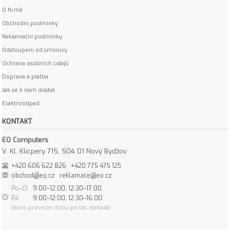
O firmě
Obchodní podmínky
Reklamační podmínky
Odstoupení od smlouvy
Ochrana osobních údajů
Doprava a platba
Jak se k nám dostat
Elektroodpad
KONTAKT
EO Computers
V. Kl. Klicpery 715, 504 01 Nový Bydžov
+420 606 622 826
+420 775 475 125
obchod@eo.cz
reklamace@eo.cz
Po–Čt
9:00–12:00, 12:30–17:00
Pá
9:00–12:00, 12:30–16:00
Mimo provozní dobu po tel. dohodě