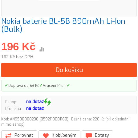
Nokia baterie BL-5B 890mAh Li-Ion
(Bulk)
196 Kč
162 Kč bez DPH
Do košíku
✓
✓
✓
Doprava od 63 Kč
Vrácení 14 dní
na dotaz
Eshop:
na dotaz
Prodejna:
Kód: AN9588080238 (8592118001168)
Běžná cena: 220 Kč (při objednání
mimo eshop)
Porovnat
K oblíbeným
Dotazy