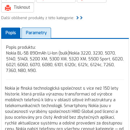
Tisknout
Další oblíbené produkty z této kategorie:
Popis
Parametry
Popis produktu:
Nokia BL-5B 890mAh Li-Ion (bulk)Nokia 3220, 3230, 5070,
5140, 5140i, 5200 XM, 5300 XM, 5320 XM, 5500 Sport, 6020,
6021, 6060, 6070, 6080, 6101, 6120c, 6121c, 6124c, 7260,
7360, N80, N90.
Nokia je finská technologická společnost s více než 150 lety
historie, která prošla výraznou transformací od výrobce
mobilních telefonů k lídru v oblasti síťové infrastruktury a
telekomunikačních technologií. Smartphony Nokia jsou v
současnosti vyráběny společností HMD Global pod licencí a
jsou oceňovány pro čistý Android bez zbytečných aplikací,
rychlé aktualizace systému a odolné provedení za dostupnou
cenu. Nokia nabízí telefony pro všechny cenové kategorie — od