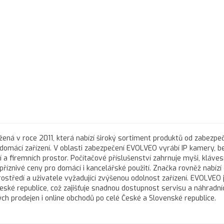
ená v roce 2011, která nabízí široký sortiment produktů od zabezpe
 domácí zařízení. V oblasti zabezpečení EVOLVEO vyrábí IP kamery, 
a firemních prostor. Počítačové příslušenství zahrnuje myši, kláves
říznivé ceny pro domácí i kancelářské použití. Značka rovněž nabízí
středí a uživatele vyžadující zvýšenou odolnost zařízení. EVOLVEO 
ké republice, což zajišťuje snadnou dostupnost servisu a náhradníc
h prodejen i online obchodů po celé České a Slovenské republice.