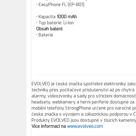
• EasyPhone FL (EP-801)
• Kapacita
1000 mAh
• Typ baterie: Li-Ion
Obsah balení:
• Baterie
EVOLVEO je česká značka spotřební elektroniky založ
techniky přes počítačové příslušenství až po chytrá
alarmy, videozvonky a sady pro střežení domácností 
headsety, webkamery a herní periferie dostupné za p
mobilní telefony StrongPhone určené pro náročné pro
česká značka s vývojem a zákaznickou podporou v Čes
Produkty EVOLVEO jsou dostupné v tisících kamennýc
Více informací na
www.evolveo.com