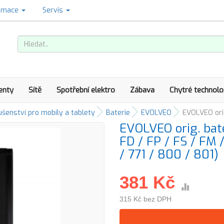
amace
Servis
enty
Sítě
Spotřební elektro
Zábava
Chytré technolo
ušenství pro mobily a tablety
Baterie
EVOLVEO
EVOLVEO orig
EVOLVEO orig. ba
FD / FP / FS / FM 
/ 771 / 800 / 801)
381 Kč
315 Kč bez DPH