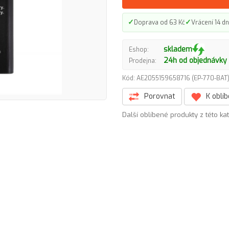
✓
✓
Doprava od 63 Kč
Vrácení 14 dn
skladem
Eshop:
24h od objednávky
Prodejna:
Kód: AE2055159658716 (EP-770-BA
Porovnat
K oblí
Další oblíbené produkty z této ka