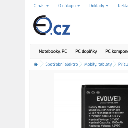
O nás
O nákupu
Doklady
Rekl
Notebooky, PC
PC doplňky
PC kompon
Spotřební elektro
Mobily, tablety
Přísl