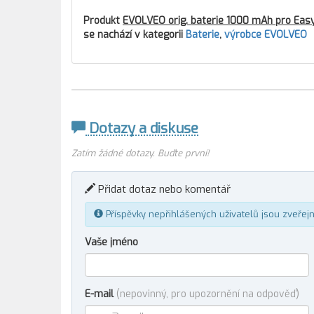
Produkt
EVOLVEO orig. baterie 1000 mAh pro EasyP
se nachází v kategorii
Baterie
,
výrobce EVOLVEO
Dotazy a diskuse
Zatím žádné dotazy. Buďte první!
Přidat dotaz nebo komentář
Příspěvky nepřihlášených uživatelů jsou zveřej
Vaše jméno
E-mail
(nepovinný, pro upozornění na odpověď)