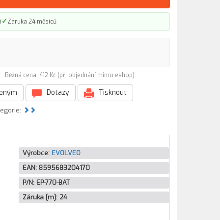
✓
í
Záruka 24 měsíců
T)
Běžná cena: 412 Kč (při objednání mimo eshop)
beným
Dotazy
Tisknout
tegorie:
Výrobce:
EVOLVEO
EAN:
8595683204170
P/N:
EP-770-BAT
Záruka [m]:
24