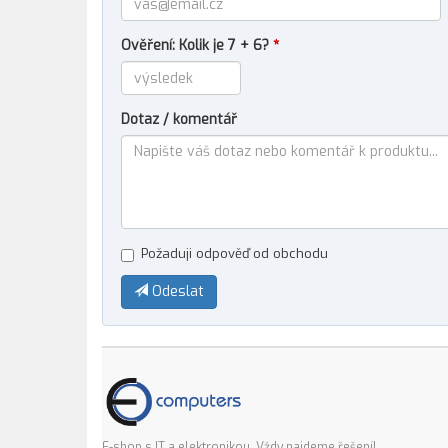
Ověření: Kolik je 7 + 6?
*
Dotaz / komentář
Požaduji odpověď od obchodu
Odeslat
E-shop s IT a elektronikou. Vždy najdeme řešení!