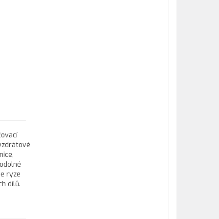
čovací
bezdrátové
nice,
 odolné
je ryze
h dílů.