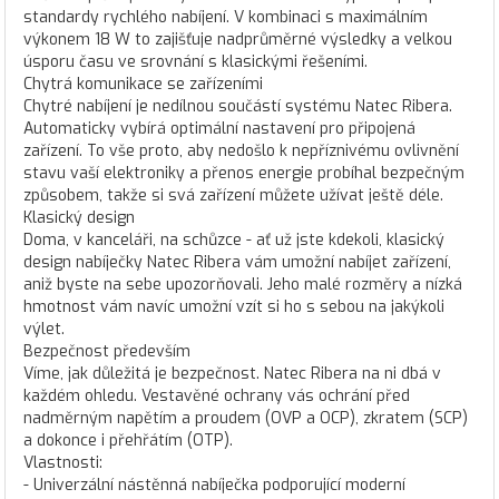
standardy rychlého nabíjení. V kombinaci s maximálním
výkonem 18 W to zajišťuje nadprůměrné výsledky a velkou
úsporu času ve srovnání s klasickými řešeními.
Chytrá komunikace se zařízeními
Chytré nabíjení je nedílnou součástí systému Natec Ribera.
Automaticky vybírá optimální nastavení pro připojená
zařízení. To vše proto, aby nedošlo k nepříznivému ovlivnění
stavu vaší elektroniky a přenos energie probíhal bezpečným
způsobem, takže si svá zařízení můžete užívat ještě déle.
Klasický design
Doma, v kanceláři, na schůzce - ať už jste kdekoli, klasický
design nabíječky Natec Ribera vám umožní nabíjet zařízení,
aniž byste na sebe upozorňovali. Jeho malé rozměry a nízká
hmotnost vám navíc umožní vzít si ho s sebou na jakýkoli
výlet.
Bezpečnost především
Víme, jak důležitá je bezpečnost. Natec Ribera na ni dbá v
každém ohledu. Vestavěné ochrany vás ochrání před
nadměrným napětím a proudem (OVP a OCP), zkratem (SCP)
a dokonce i přehřátím (OTP).
Vlastnosti:
- Univerzální nástěnná nabíječka podporující moderní