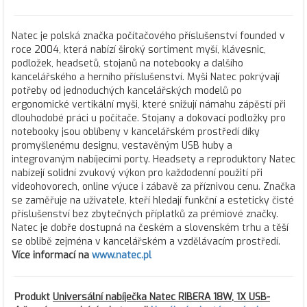
Natec je polská značka počítačového příslušenství founded v
roce 2004, která nabízí široký sortiment myší, klávesnic,
podložek, headsetů, stojanů na notebooky a dalšího
kancelářského a herního příslušenství. Myši Natec pokrývají
potřeby od jednoduchých kancelářských modelů po
ergonomické vertikální myši, které snižují námahu zápěstí při
dlouhodobé práci u počítače. Stojany a dokovací podložky pro
notebooky jsou oblíbeny v kancelářském prostředí díky
promyšlenému designu, vestavěným USB huby a
integrovaným nabíjecími porty. Headsety a reproduktory Natec
nabízejí solidní zvukový výkon pro každodenní použití při
videohovorech, online výuce i zábavě za příznivou cenu. Značka
se zaměřuje na uživatele, kteří hledají funkční a esteticky čisté
příslušenství bez zbytečných příplatků za prémiové značky.
Natec je dobře dostupná na českém a slovenském trhu a těší
se oblibě zejména v kancelářském a vzdělávacím prostředí.
Více informací na
www.natec.pl
Produkt
Universální nabíječka Natec RIBERA 18W, 1X USB-