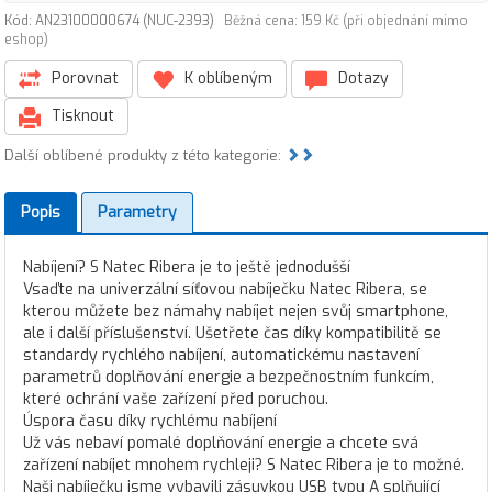
Kód: AN23100000674 (NUC-2393)
Běžná cena: 159 Kč (při objednání mimo
eshop)
Porovnat
K oblíbeným
Dotazy
Tisknout
Další oblíbené produkty z této kategorie:
Popis
Parametry
Nabíjení? S Natec Ribera je to ještě jednodušší
Vsaďte na univerzální síťovou nabíječku Natec Ribera, se
kterou můžete bez námahy nabíjet nejen svůj smartphone,
ale i další příslušenství. Ušetřete čas díky kompatibilitě se
standardy rychlého nabíjení, automatickému nastavení
parametrů doplňování energie a bezpečnostním funkcím,
které ochrání vaše zařízení před poruchou.
Úspora času díky rychlému nabíjení
Už vás nebaví pomalé doplňování energie a chcete svá
zařízení nabíjet mnohem rychleji? S Natec Ribera je to možné.
Naši nabíječku jsme vybavili zásuvkou USB typu A splňující