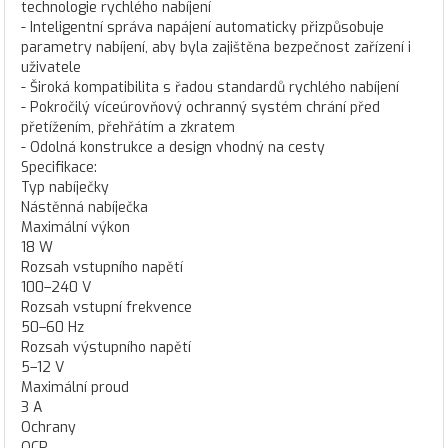
technologie rychlého nabíjení
- Inteligentní správa napájení automaticky přizpůsobuje
parametry nabíjení, aby byla zajištěna bezpečnost zařízení i
uživatele
- Široká kompatibilita s řadou standardů rychlého nabíjení
- Pokročilý víceúrovňový ochranný systém chrání před
přetížením, přehřátím a zkratem
- Odolná konstrukce a design vhodný na cesty
Specifikace:
Typ nabíječky
Nástěnná nabíječka
Maximální výkon
18 W
Rozsah vstupního napětí
100–240 V
Rozsah vstupní frekvence
50–60 Hz
Rozsah výstupního napětí
5–12 V
Maximální proud
3 A
Ochrany
OCP