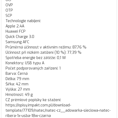
OVP
OTP
SCP
Technologie nabíjení:
Apple 2,4A
Huawei FCP
Quick Charge 3.0
Samsung AFC
Průměrná účinnost v aktivním režimu: 87,76 %
Účinnost při nízkém zatížení (10 %): 77,39 %
Spotřeba energie bez zátěže: 0,1 W
Konektory: USB typu A
Počet podporovaných zařízení: 1
Barva: Černá
Délka: 79 mm
Šířka: 42 mm
Výška: 27 mm
Hmotnost: 49 g
CZ prémiové popisky ke stažení:
https://opisy.impakt.com.pl/download-
template/77109/natec/natec-cz__adowarka-sieciowa-natec-
ribera-1x-usba-18w-czarna