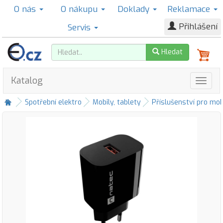
O nás
O nákupu
Doklady
Reklamace
Přihlášení
Servis
Hledat
Katalog
Spotřební elektro
Mobily, tablety
Příslušenství pro mob