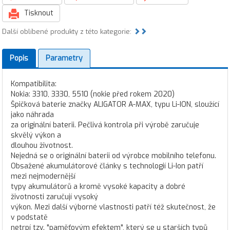
Tisknout
Další oblíbené produkty z této kategorie:
Popis
Parametry
Kompatibilita:
Nokia: 3310, 3330, 5510 (nokie před rokem 2020)
Špičková baterie značky ALIGATOR A-MAX, typu Li-ION, sloužící
jako náhrada
za originální baterii. Pečlivá kontrola při výrobě zaručuje
skvělý výkon a
dlouhou životnost.
Nejedná se o originální baterii od výrobce mobilního telefonu.
Obsažené akumulátorové články s technologií Li-Ion patří
mezi nejmodernější
typy akumulátorů a kromě vysoké kapacity a dobré
životnosti zaručují vysoký
výkon. Mezi další výborné vlastnosti patří též skutečnost, že
v podstatě
netrpí tzv. "paměťovým efektem", který se u starších typů