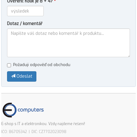
Ověření: Kolik je 8 + 4?
*
Dotaz / komentář
Požaduji odpověď od obchodu
Odeslat
E-shop s IT a elektronikou. Vždy najdeme řešení!
IČO: 86705342 | DIČ: CZ7702023098