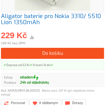
Aligator baterie pro Nokia 3310/ 5510
Lion 1350mAh
229 Kč
189 Kč bez DPH
Do košíku
✓
✓
✓
Doprava od 63 Kč
Vrácení 14 dní
skladem
Eshop:
24h od objednávky
Prodejna:
Kód: AA95ALPB93 (BLA0025)
Běžná cena: 247 Kč (při objednání mimo
eshop)
Porovnat
K oblíbeným
Dotazy