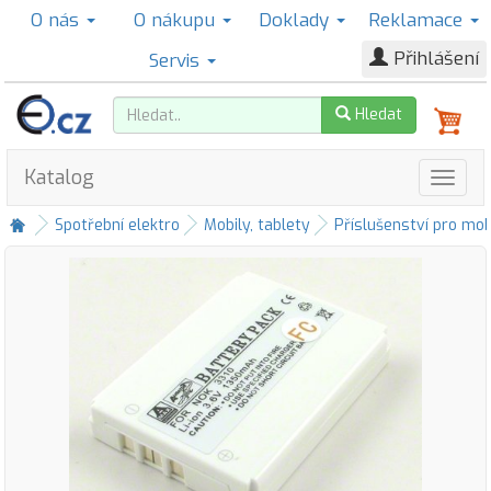
O nás
O nákupu
Doklady
Reklamace
Přihlášení
Servis
Hledat
Katalog
Spotřební elektro
Mobily, tablety
Příslušenství pro mob