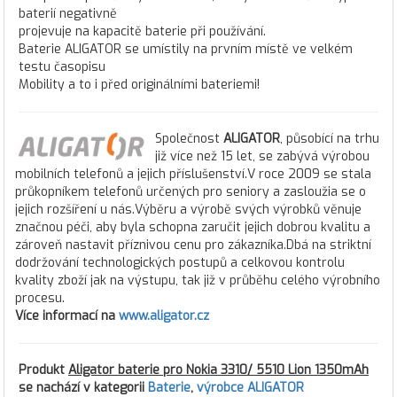
baterií negativně
projevuje na kapacitě baterie při používání.
Baterie ALIGATOR se umístily na prvním místě ve velkém
testu časopisu
Mobility a to i před originálními bateriemi!
Společnost
ALIGATOR
, působící na trhu
již více než 15 let, se zabývá výrobou
mobilních telefonů a jejich příslušenství.V roce 2009 se stala
průkopníkem telefonů určených pro seniory a zasloužia se o
jejich rozšíření u nás.Výběru a výrobě svých výrobků věnuje
značnou péči, aby byla schopna zaručit jejich dobrou kvalitu a
zároveň nastavit příznivou cenu pro zákazníka.Dbá na striktní
dodržování technologických postupů a celkovou kontrolu
kvality zboží jak na výstupu, tak již v průběhu celého výrobního
procesu.
Více informací na
www.aligator.cz
Produkt
Aligator baterie pro Nokia 3310/ 5510 Lion 1350mAh
se nachází v kategorii
Baterie
,
výrobce ALIGATOR