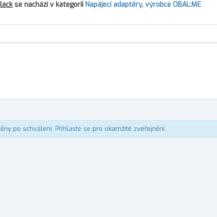
lack
se nachází v kategorii
Napájecí adaptéry
,
výrobce OBAL:ME
něny po schválení.
Přihlaste se
pro okamžité zveřejnění.