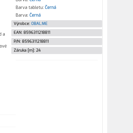
Barva tabletu:
Černá
Barva:
Černá
Výrobce:
OBAL:ME
EAN:
8596311218811
d a
P/N:
8596311218811
mové
Záruka [m]:
24