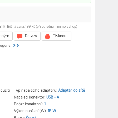
8811)
Běžná cena: 199 Kč (při objednání mimo eshop)
beným
Dotazy
Tisknout
tegorie:
oužití.
Typ napájecího adaptéru:
Adaptér do sítě
Napájecí konektor:
USB - A
Počet konektorů:
1
Výkon nabíjení (W):
18 W
Barva:
Černá