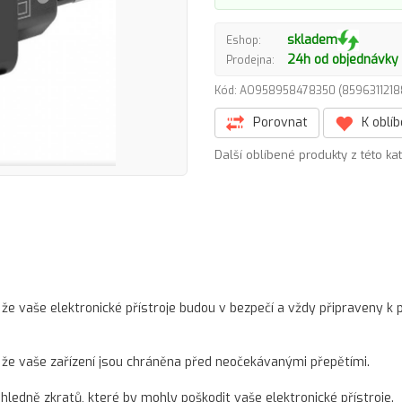
skladem
Eshop:
24h od objednávky
Prodejna:
Kód: AO958958478350 (859631121
Porovnat
K oblí
Další oblíbené produkty z této ka
 že vaše elektronické přístroje budou v bezpečí a vždy připraveny k p
, že vaše zařízení jsou chráněna před neočekávanými přepětími.
hledně zkratů, které by mohly poškodit vaše elektronické přístroje.