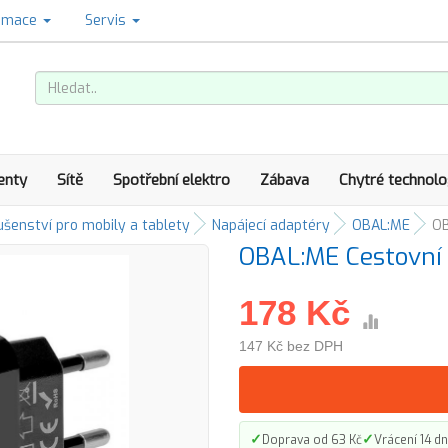
amace
Servis
enty
Sítě
Spotřební elektro
Zábava
Chytré technolo
ušenství pro mobily a tablety
Napájecí adaptéry
OBAL:ME
OB
OBAL:ME Cestovní
178 Kč
147 Kč bez DPH
✓
✓
Doprava od 63 Kč
Vrácení 14 dn