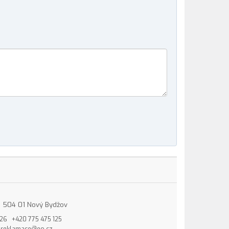
15, 504 01 Nový Bydžov
826
+420 775 475 125