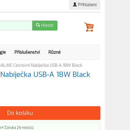
Přihlášení
Hledat
gie
Příslušenství
Různé
AL:ME Cestovní Nabíječka USB-A 18W Black
 Nabíječka USB-A 18W Black
Do košíku
✓
í
Záruka 24 měsíců