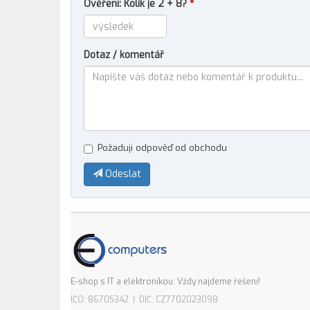
Ověření: Kolik je 2 + 8?
*
Dotaz / komentář
Požaduji odpověď od obchodu
Odeslat
E-shop s IT a elektronikou. Vždy najdeme řešení!
IČO: 86705342 | DIČ: CZ7702023098