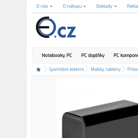
O nás
O nákupu
Doklady
Rekl
Notebooky, PC
PC doplňky
PC kompon
Spotřební elektro
Mobily, tablety
Přísl