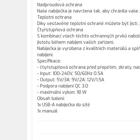
Nadproudová ochrana
Naše nabíječka je navržena tak, aby chránila vaše z
Teplotní ochrana
Díky vestavěné teplotní ochraně můžete být jistí
Čtyřstupňová ochrana
S kombinací všech těchto ochranných prvků nabízí
jistotu během nabíjení vašich zařízení.
Nabíječka je vyrobena z kvalitních materiálů a s
nabíjení.
Specifikace:
- čtyřstupňová ochrana před přepětím, zkraty, n
- Input: 100-240V, 50/60Hz 0.5A
- Output: 5V/3A; 9V/2A; 12V/1.5A
- Podpora nabíjení QC 3.0
- maximální výkon: 18 W
Obsah balení:
1x USB-A nabíječka do sítě
1x manuál