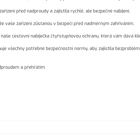
ařízení před nadproudy a zajistila rychlé, ale bezpečné nabíjení.
, že vaše zařízení zůstanou v bezpečí před nadměrným zahříváním.
 naše cestovní nabíječka čtyřstupňovou ochranu, která vám dává kli
plňuje všechny potřebné bezpečnostní normy, aby zajistila bezproblé
adproudem a přehřátím