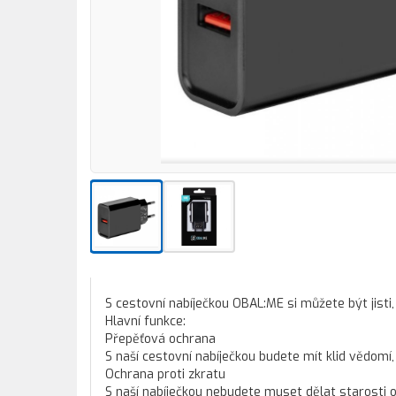
S cestovní nabíječkou OBAL:ME si můžete být jisti,
Hlavní funkce:
Přepěťová ochrana
S naší cestovní nabíječkou budete mít klid vědomí
Ochrana proti zkratu
S naší nabíječkou nebudete muset dělat starosti o