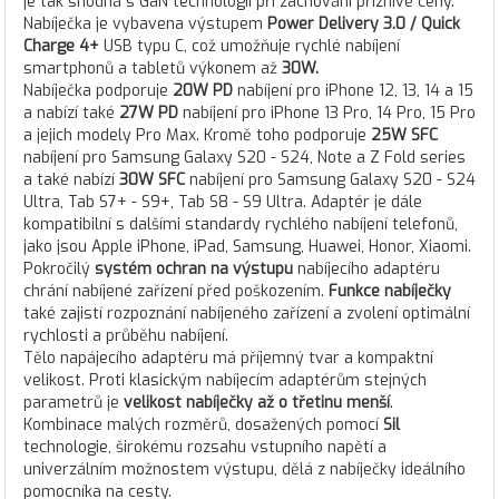
je tak shodná s GaN technologií při zachování příznivé ceny.
Nabíječka je vybavena výstupem
Power Delivery 3.0 / Quick
Charge 4+
USB typu C, což umožňuje rychlé nabíjení
smartphonů a tabletů výkonem až
30W.
Nabíječka podporuje
20W PD
nabíjení pro iPhone 12, 13, 14 a 15
a nabízí také
27W PD
nabíjení pro iPhone 13 Pro, 14 Pro, 15 Pro
a jejich modely Pro Max. Kromě toho podporuje
25W SFC
nabíjení pro Samsung Galaxy S20 - S24, Note a Z Fold series
a také nabízí
30W SFC
nabíjení pro Samsung Galaxy S20 - S24
Ultra, Tab S7+ - S9+, Tab S8 - S9 Ultra. Adaptér je dále
kompatibilní s dalšími standardy rychlého nabíjení telefonů,
jako jsou Apple iPhone, iPad, Samsung, Huawei, Honor, Xiaomi.
Pokročilý
systém ochran na výstupu
nabíjecího adaptéru
chrání nabíjené zařízení před poškozením.
Funkce nabíječky
také zajistí rozpoznání nabíjeného zařízení a zvolení optimální
rychlosti a průběhu nabíjení.
Tělo napájecího adaptéru má příjemný tvar a kompaktní
velikost. Proti klasickým nabíjecím adaptérům stejných
parametrů je
velikost nabíječky až o třetinu menší
.
Kombinace malých rozměrů, dosažených pomocí
Sil
technologie, širokému rozsahu vstupního napětí a
univerzálním možnostem výstupu, dělá z nabíječky ideálního
pomocníka na cesty.