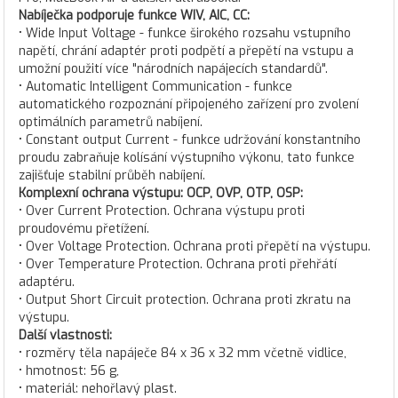
Nabíječka podporuje funkce WIV, AIC, CC:
• Wide Input Voltage - funkce širokého rozsahu vstupního
napětí, chrání adaptér proti podpětí a přepětí na vstupu a
umožní použití více "národních napájecích standardů".
• Automatic Intelligent Communication - funkce
automatického rozpoznání připojeného zařízení pro zvolení
optimálních parametrů nabíjení.
• Constant output Current - funkce udržování konstantního
proudu zabraňuje kolísání výstupního výkonu, tato funkce
zajišťuje stabilní průběh nabíjení.
Komplexní ochrana výstupu: OCP, OVP, OTP, OSP:
• Over Current Protection. Ochrana výstupu proti
proudovému přetížení.
• Over Voltage Protection. Ochrana proti přepětí na výstupu.
• Over Temperature Protection. Ochrana proti přehřátí
adaptéru.
• Output Short Circuit protection. Ochrana proti zkratu na
výstupu.
Další vlastnosti:
• rozměry těla napáječe 84 x 36 x 32 mm včetně vidlice,
• hmotnost: 56 g,
• materiál: nehořlavý plast.