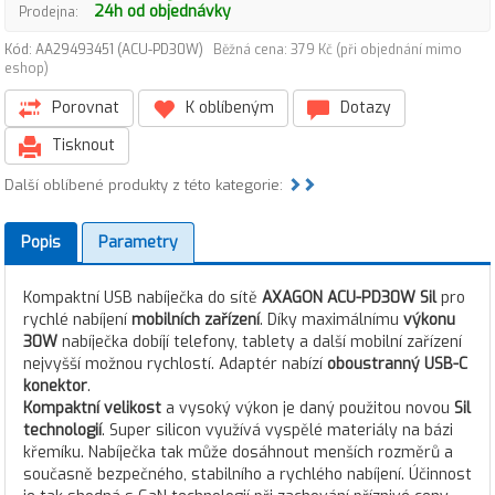
24h od objednávky
Prodejna:
Kód: AA29493451 (ACU-PD30W)
Běžná cena: 379 Kč (při objednání mimo
eshop)
Porovnat
K oblíbeným
Dotazy
Tisknout
Další oblíbené produkty z této kategorie:
Popis
Parametry
Kompaktní USB nabíječka do sítě
AXAGON ACU-PD30W Sil
pro
rychlé nabíjení
mobilních zařízení
. Díky maximálnímu
výkonu
30W
nabíječka dobíjí telefony, tablety a další mobilní zařízení
nejvyšší možnou rychlostí. Adaptér nabízí
oboustranný USB-C
konektor
.
Kompaktní velikost
a vysoký výkon je daný použitou novou
Sil
technologií
. Super silicon využívá vyspělé materiály na bázi
křemíku. Nabíječka tak může dosáhnout menších rozměrů a
současně bezpečného, stabilního a rychlého nabíjení. Účinnost