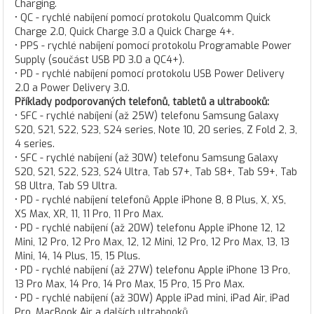
Charging.
• QC - rychlé nabíjení pomocí protokolu Qualcomm Quick
Charge 2.0, Quick Charge 3.0 a Quick Charge 4+.
• PPS - rychlé nabíjení pomocí protokolu Programable Power
Supply (součást USB PD 3.0 a QC4+).
• PD - rychlé nabíjení pomocí protokolu USB Power Delivery
2.0 a Power Delivery 3.0.
Příklady podporovaných telefonů, tabletů a ultrabooků:
• SFC - rychlé nabíjení (až 25W) telefonu Samsung Galaxy
S20, S21, S22, S23, S24 series, Note 10, 20 series, Z Fold 2, 3,
4 series.
• SFC - rychlé nabíjení (až 30W) telefonu Samsung Galaxy
S20, S21, S22, S23, S24 Ultra, Tab S7+, Tab S8+, Tab S9+, Tab
S8 Ultra, Tab S9 Ultra.
• PD - rychlé nabíjení telefonů Apple iPhone 8, 8 Plus, X, XS,
XS Max, XR, 11, 11 Pro, 11 Pro Max.
• PD - rychlé nabíjení (až 20W) telefonu Apple iPhone 12, 12
Mini, 12 Pro, 12 Pro Max, 12, 12 Mini, 12 Pro, 12 Pro Max, 13, 13
Mini, 14, 14 Plus, 15, 15 Plus.
• PD - rychlé nabíjení (až 27W) telefonu Apple iPhone 13 Pro,
13 Pro Max, 14 Pro, 14 Pro Max, 15 Pro, 15 Pro Max.
• PD - rychlé nabíjení (až 30W) Apple iPad mini, iPad Air, iPad
Pro, MacBook Air a dalších ultrabooků.