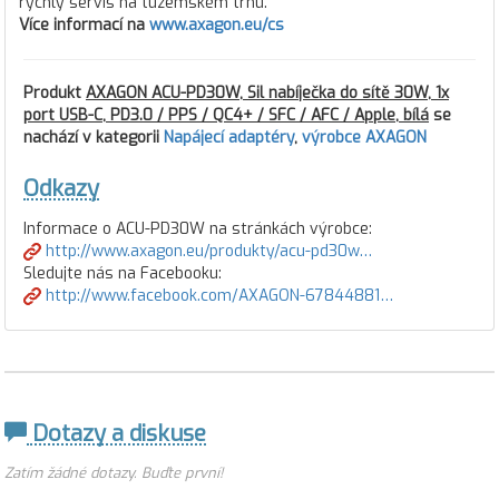
rychlý servis na tuzemském trhu.
Více informací na
www.axagon.eu/cs
Produkt
AXAGON ACU-PD30W, Sil nabíječka do sítě 30W, 1x
port USB-C, PD3.0 / PPS / QC4+ / SFC / AFC / Apple, bílá
se
nachází v kategorii
Napájecí adaptéry
,
výrobce AXAGON
Odkazy
Informace o ACU-PD30W na stránkách výrobce:
http://www.axagon.eu/produkty/acu-pd30w…
Sledujte nás na Facebooku:
http://www.facebook.com/AXAGON-67844881…
Dotazy a diskuse
Zatím žádné dotazy. Buďte první!