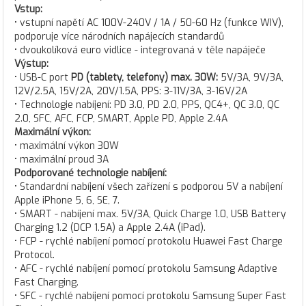
Vstup:
• vstupní napětí AC 100V-240V / 1A / 50-60 Hz (funkce WIV),
podporuje více národních napájecích standardů
• dvoukolíková euro vidlice - integrovaná v těle napáječe
Výstup:
• USB-C port
PD (tablety, telefony) max. 30W:
5V/3A, 9V/3A,
12V/2.5A, 15V/2A, 20V/1.5A, PPS: 3-11V/3A, 3-16V/2A
• Technologie nabíjení: PD 3.0, PD 2.0, PPS, QC4+, QC 3.0, QC
2.0, SFC, AFC, FCP, SMART, Apple PD, Apple 2.4A
Maximální výkon:
• maximální výkon 30W
• maximální proud 3A
Podporované technologie nabíjení:
• Standardní nabíjení všech zařízení s podporou 5V a nabíjení
Apple iPhone 5, 6, SE, 7.
• SMART - nabíjení max. 5V/3A, Quick Charge 1.0, USB Battery
Charging 1.2 (DCP 1.5A) a Apple 2.4A (iPad).
• FCP - rychlé nabíjení pomocí protokolu Huawei Fast Charge
Protocol.
• AFC - rychlé nabíjení pomocí protokolu Samsung Adaptive
Fast Charging.
• SFC - rychlé nabíjení pomocí protokolu Samsung Super Fast