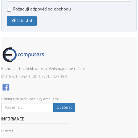
Požaduji odpověď od obchodu
Odeslat
E-shop s IT a elektronikou. Vždy najdeme řešení!
IČO: 86705342 | DIČ: CZ7702023098
Odebírejte akční nabídky emailem:
Odebírat
INFORMACE
O firmě