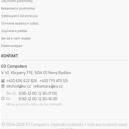
Obchodní podmínky
Reklamační podmínky
Odstoupení od smlouvy
Ochrana osobních údajů
Doprava a platba
Jak se k nám dostat
Elektroodpad
KONTAKT
EO Computers
V. Kl. Klicpery 715, 504 01 Nový Bydžov
+420 606 622 826
+420 775 475 125
obchod@eo.cz
reklamace@eo.cz
Po–Čt
9:00–12:00, 12:30–17:00
Pá
9:00–12:00, 12:30–16:00
Mimo provozní dobu po tel. dohodě
© 2004–2026 EO Computers
Obchodní podmínky
|
Ochrana osobních údajů