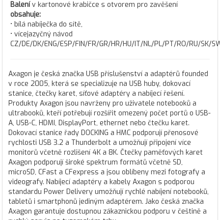
Balení
v kartonové krabičce s otvorem pro zavěšení
obsahuje:
• bílá nabíječka do sítě,
• vícejazyčný návod
CZ/DE/DK/ENG/ESP/FIN/FR/GR/HR/HU/IT/NL/PL/PT/RO/RU/SK/S
Axagon je česká značka USB příslušenství a adaptérů founded
v roce 2005, která se specializuje na USB huby, dokovací
stanice, čtečky karet, síťové adaptéry a nabíjecí řešení.
Produkty Axagon jsou navrženy pro uživatele notebooků a
ultrabooků, kteří potřebují rozšířit omezený počet portů o USB-
A, USB-C, HDMI, DisplayPort, ethernet nebo čtečku karet.
Dokovací stanice řady DOCKING a HMC podporují přenosové
rychlosti USB 3.2 a Thunderbolt a umožňují připojení více
monitorů včetně rozlišení 4K a 8K. Čtečky paměťových karet
Axagon podporují široké spektrum formátů včetně SD,
microSD, CFast a CFexpress a jsou oblíbeny mezi fotografy a
videografy. Nabíjecí adaptéry a kabely Axagon s podporou
standardu Power Delivery umožňují rychlé nabíjení notebooků,
tabletů i smartphonů jediným adaptérem. Jako česká značka
Axagon garantuje dostupnou zákaznickou podporu v češtině a