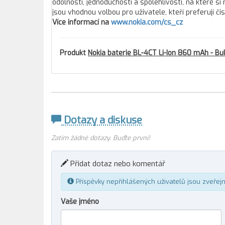
odolností, jednoduchostí a spolehlivostí, na které si
jsou vhodnou volbou pro uživatele, kteří preferují 
Více informací na
www.nokia.com/cs_cz
Produkt
Nokia baterie BL-4CT Li-Ion 860 mAh - Bu
Dotazy a diskuse
Zatím žádné dotazy. Buďte první!
Přidat dotaz nebo komentář
Příspěvky nepřihlášených uživatelů jsou zveřej
Vaše jméno