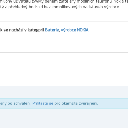
 miliony uživatelů zvykly během zlaté éry mobilních telefonů. Nokia t
čistý a přehledný Android bez komplikovaných nadstaveb výrobce.
lk
se nachází v kategorii
Baterie
,
výrobce NOKIA
něny po schválení.
Přihlaste se
pro okamžité zveřejnění.