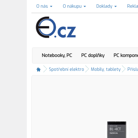
O nás
O nákupu
Doklady
Rekl
Notebooky, PC
PC doplňky
PC kompon
Spotřební elektro
Mobily, tablety
Přísl