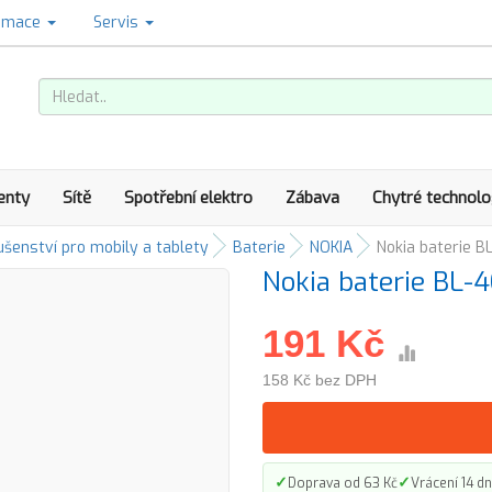
amace
Servis
enty
Sítě
Spotřební elektro
Zábava
Chytré technolo
ušenství pro mobily a tablety
Baterie
NOKIA
Nokia baterie B
Nokia baterie BL-
191 Kč
158 Kč bez DPH
✓
✓
Doprava od 63 Kč
Vrácení 14 dn