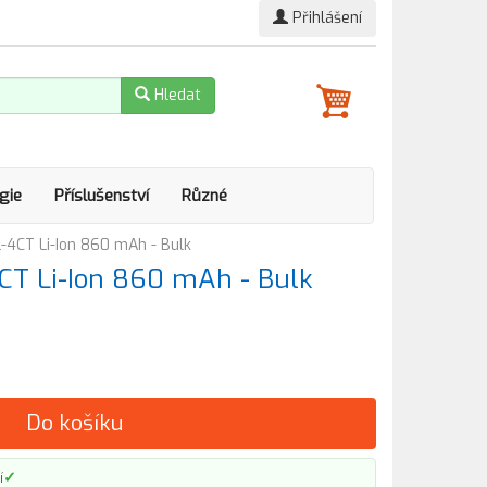
Přihlášení
Hledat
gie
Příslušenství
Různé
L-4CT Li-Ion 860 mAh - Bulk
4CT Li-Ion 860 mAh - Bulk
Do košíku
✓
í