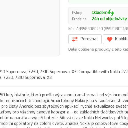
skladem
Eshop:
24h od objednávky
Prodejna:
Kód: AN9588080230 (85921180114
Porovnat
K oblí
Další oblíbené produkty z této ka
10 Supernova, 7230, 7310 Supernova, X3. Compatible with Nokia 272
, 7230, 7310 Supernova, X3.
150 lety historie, která prošla výraznou transformací od výrobce mob
telekomunikačních technologií. Smartphony Nokia jsou v současnosti v
 pro čistý Android bez zbytečných aplikací, rychlé aktualizace syst
lefony pro všechny cenové kategorie — od základních tlačítkových t
i fotoaparáty a výdrží baterie. Síťová divize Nokia Networks patří k
obilní operátory na celém světě. Značka Nokia je celosvětově spo