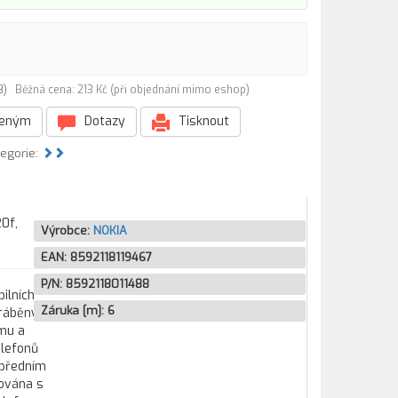
88)
Běžná cena: 213 Kč (při objednání mimo eshop)
beným
Dotazy
Tisknout
tegorie:
0f,
Výrobce:
NOKIA
EAN:
8592118119467
P/N:
8592118011488
ilních
Záruka [m]:
6
yráběny
ému a
elefonů
 předním
jována s