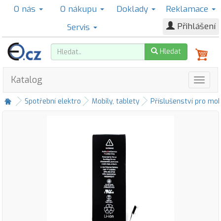
O nás
O nákupu
Doklady
Reklamace
Přihlášení
Servis
Hledat
Katalog
Spotřební elektro
Mobily, tablety
Příslušenství pro mob