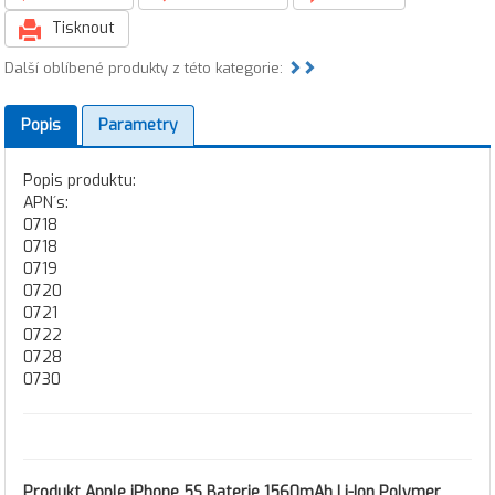
Tisknout
Další oblíbené produkty z této kategorie:
Popis
Parametry
Popis produktu:
APN´s:
0718
0718
0719
0720
0721
0722
0728
0730
Produkt
Apple iPhone 5S Baterie 1560mAh Li-Ion Polymer