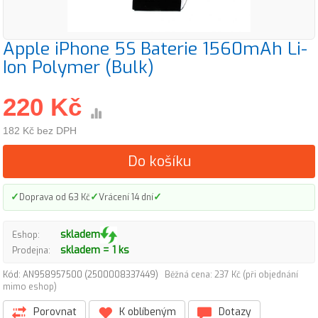
Apple iPhone 5S Baterie 1560mAh Li-
Ion Polymer (Bulk)
220 Kč
182 Kč bez DPH
Do košíku
✓
✓
✓
Doprava od 63 Kč
Vrácení 14 dní
skladem
Eshop:
skladem = 1 ks
Prodejna:
Kód: AN958957500 (2500008337449)
Běžná cena: 237 Kč (při objednání
mimo eshop)
Porovnat
K oblíbeným
Dotazy