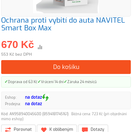
Ochrana proti vybití do auta NAVITEL
Smart Box Max
670 Kč
553 Kč bez DPH
Do košíku
✓
✓
✓
Doprava od 63 Kč
Vrácení 14 dní
Záruka 24 měsíců
na dotaz
Eshop:
na dotaz
Prodejna:
Kód: AN958940045600 (8594181745161)
Běžná cena: 723 Kč (při objednání
mimo eshop)
Porovnat
K oblíbeným
Dotazy