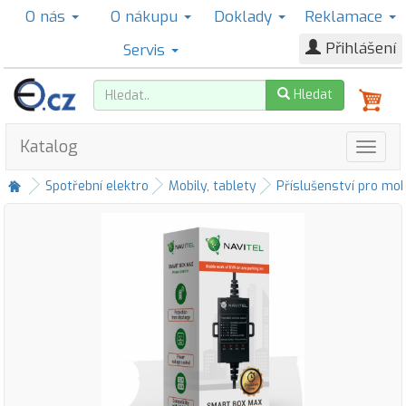
O nás
O nákupu
Doklady
Reklamace
Přihlášení
Servis
Hledat
Katalog
Spotřební elektro
Mobily, tablety
Příslušenství pro mob