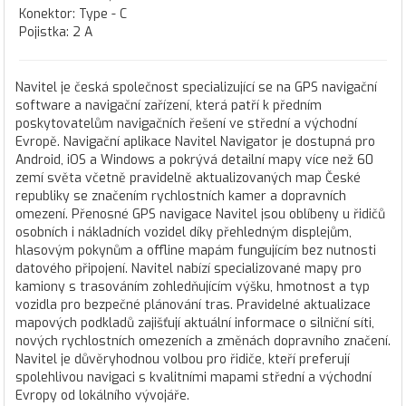
Konektor: Type - C
Pojistka: 2 A
Navitel je česká společnost specializující se na GPS navigační
software a navigační zařízení, která patří k předním
poskytovatelům navigačních řešení ve střední a východní
Evropě. Navigační aplikace Navitel Navigator je dostupná pro
Android, iOS a Windows a pokrývá detailní mapy více než 60
zemí světa včetně pravidelně aktualizovaných map České
republiky se značením rychlostních kamer a dopravních
omezení. Přenosné GPS navigace Navitel jsou oblíbeny u řidičů
osobních i nákladních vozidel díky přehledným displejům,
hlasovým pokynům a offline mapám fungujícím bez nutnosti
datového připojení. Navitel nabízí specializované mapy pro
kamiony s trasováním zohledňujícím výšku, hmotnost a typ
vozidla pro bezpečné plánování tras. Pravidelné aktualizace
mapových podkladů zajišťují aktuální informace o silniční síti,
nových rychlostních omezeních a změnách dopravního značení.
Navitel je důvěryhodnou volbou pro řidiče, kteří preferují
spolehlivou navigaci s kvalitními mapami střední a východní
Evropy od lokálního vývojáře.