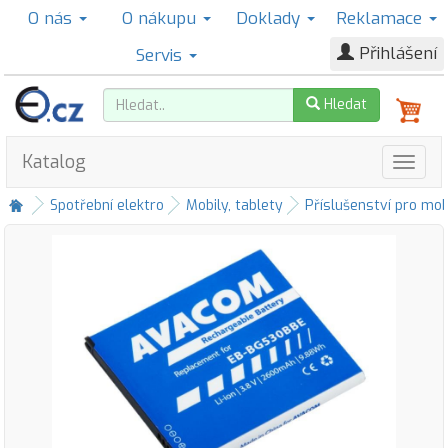
O nás
O nákupu
Doklady
Reklamace
Přihlášení
Servis
Hledat
Katalog
Spotřební elektro
Mobily, tablety
Příslušenství pro mob