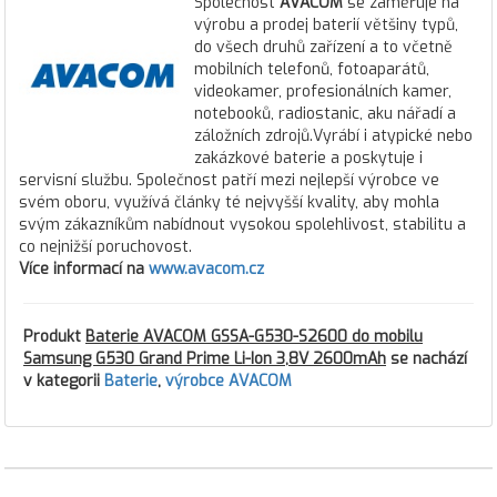
Společnost
AVACOM
se zaměřuje na
výrobu a prodej baterií většiny typů,
do všech druhů zařízení a to včetně
mobilních telefonů, fotoaparátů,
videokamer, profesionálních kamer,
notebooků, radiostanic, aku nářadí a
záložních zdrojů.Vyrábí i atypické nebo
zakázkové baterie a poskytuje i
servisní službu. Společnost patří mezi nejlepší výrobce ve
svém oboru, využívá články té nejvyšší kvality, aby mohla
svým zákazníkům nabídnout vysokou spolehlivost, stabilitu a
co nejnižší poruchovost.
Více informací na
www.avacom.cz
Produkt
Baterie AVACOM GSSA-G530-S2600 do mobilu
Samsung G530 Grand Prime Li-Ion 3,8V 2600mAh
se nachází
v kategorii
Baterie
,
výrobce AVACOM