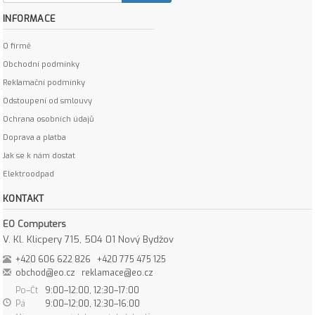
INFORMACE
O firmě
Obchodní podmínky
Reklamační podmínky
Odstoupení od smlouvy
Ochrana osobních údajů
Doprava a platba
Jak se k nám dostat
Elektroodpad
KONTAKT
EO Computers
V. Kl. Klicpery 715, 504 01 Nový Bydžov
+420 606 622 826
+420 775 475 125
obchod@eo.cz
reklamace@eo.cz
Po–Čt
9:00–12:00, 12:30–17:00
Pá
9:00–12:00, 12:30–16:00