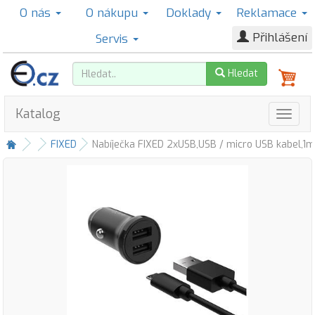
O nás
O nákupu
Doklady
Reklamace
Přihlášení
Servis
Hledat
Katalog
FIXED
Nabíječka FIXED 2xUSB,USB / micro USB kabel,1