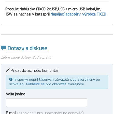
Produkt
Nabíječka FIXED 2xUSB,USB / micro USB kabel,1m,
15W
se nachází v kategorii
Napájecí adaptéry
,
výrobce FIXED
Dotazy a diskuse
Zatím žádné dotazy. Buďte první!
Přidat dotaz nebo komentář
Příspěvky nepřihlášených uživatelů jsou zveřejněny po
schválení.
Přihlaste se
pro okamžité zveřejnění.
Vaše jméno
E-mail
(nepovinný, pro upozornění na odpověď)