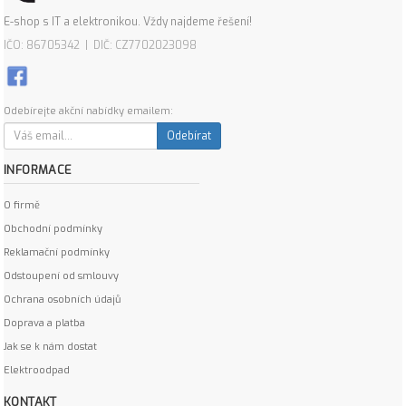
E-shop s IT a elektronikou. Vždy najdeme řešení!
IČO: 86705342 | DIČ: CZ7702023098
Odebírejte akční nabídky emailem:
Odebírat
INFORMACE
O firmě
Obchodní podmínky
Reklamační podmínky
Odstoupení od smlouvy
Ochrana osobních údajů
Doprava a platba
Jak se k nám dostat
Elektroodpad
KONTAKT