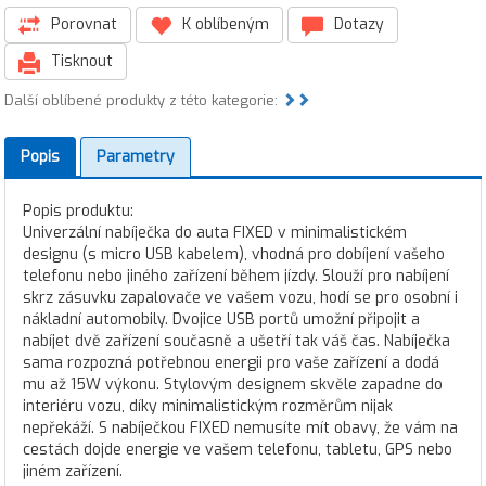
Porovnat
K oblíbeným
Dotazy
Tisknout
Další oblíbené produkty z této kategorie:
Popis
Parametry
Popis produktu:
Univerzální nabíječka do auta FIXED v minimalistickém
designu (s micro USB kabelem), vhodná pro dobíjení vašeho
telefonu nebo jiného zařízení během jízdy. Slouží pro nabíjení
skrz zásuvku zapalovače ve vašem vozu, hodí se pro osobní i
nákladní automobily. Dvojice USB portů umožní připojit a
nabíjet dvě zařízení současně a ušetří tak váš čas. Nabíječka
sama rozpozná potřebnou energii pro vaše zařízení a dodá
mu až 15W výkonu. Stylovým designem skvěle zapadne do
interiéru vozu, díky minimalistickým rozměrům nijak
nepřekáží. S nabíječkou FIXED nemusíte mít obavy, že vám na
cestách dojde energie ve vašem telefonu, tabletu, GPS nebo
jiném zařízení.