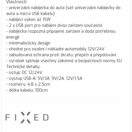
Vlastnosti:
- univerzální nabíječka do auta (set univerzální nabíječky do
auta a micro USB kabelu)
- nabíjecí výkon až 15W
- 2 x USB port pro nabíjení dvou zařízení současně
- nabíječka rozpozná připojené zařízení a dodá potřebnou
energii
- minimalistický design
- vhodné pro osobní i nákladní automobily 12V/24V
- zabudovaná ochrana proti zkratu, přepětí a přepólování
- výrobek splňuje všechny zákonné a bezpečností normy EU
Technické detaily:
- vstup: DC 12/24V
- výstup USB-A: 5V/3A, 9V/2A, 12V/1.5A
- rozměry: 4,8 x 2,5cm
- délka kabelu: 100cm